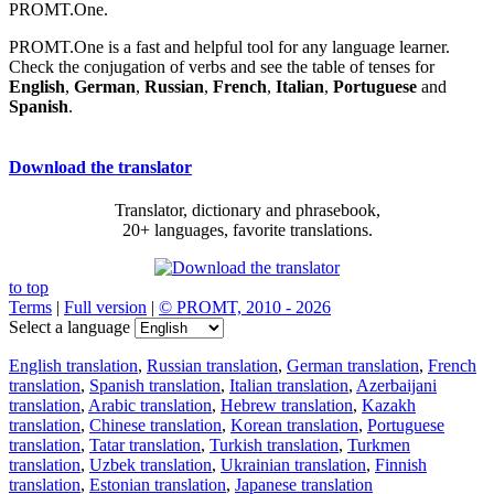
PROMT.One.
PROMT.One is a fast and helpful tool for any language learner.
Check the conjugation of verbs and see the table of tenses for
English
,
German
,
Russian
,
French
,
Italian
,
Portuguese
and
Spanish
.
Download the translator
Translator, dictionary and phrasebook,
20+ languages, favorite translations.
to top
Terms
|
Full version
|
© PROMT, 2010 - 2026
Select a language
English translation
,
Russian translation
,
German translation
,
French
translation
,
Spanish translation
,
Italian translation
,
Azerbaijani
translation
,
Arabic translation
,
Hebrew translation
,
Kazakh
translation
,
Chinese translation
,
Korean translation
,
Portuguese
translation
,
Tatar translation
,
Turkish translation
,
Turkmen
translation
,
Uzbek translation
,
Ukrainian translation
,
Finnish
translation
,
Estonian translation
,
Japanese translation