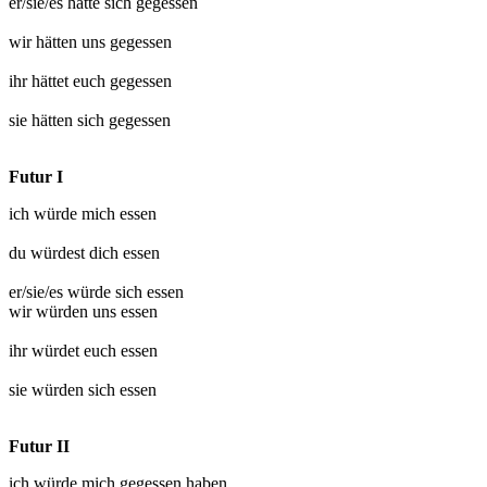
er/sie/es hätte sich
gegessen
wir hätten uns
gegessen
ihr hättet euch
gegessen
sie hätten sich
gegessen
Futur I
ich würde mich
essen
du würdest dich
essen
er/sie/es würde sich
essen
wir würden uns
essen
ihr würdet euch
essen
sie würden sich
essen
Futur II
ich würde mich
gegessen
haben