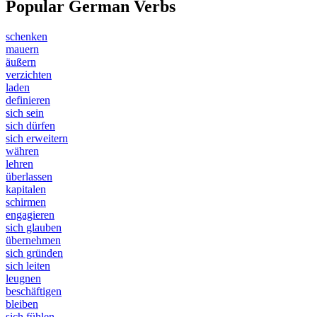
Popular German Verbs
schenken
mauern
äußern
verzichten
laden
definieren
sich sein
sich dürfen
sich erweitern
währen
lehren
überlassen
kapitalen
schirmen
engagieren
sich glauben
übernehmen
sich gründen
sich leiten
leugnen
beschäftigen
bleiben
sich fühlen