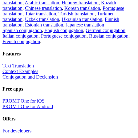
translation
,
Arabic translation
,
Hebrew translation
,
Kazakh
translation
,
Chinese translation
,
Korean translation
,
Portuguese
translation
,
Tatar translation
,
Turkish translation
,
Turkmen
translation
,
Uzbek translation
,
Ukrainian translation
,
Finnish
translation
,
Estonian translation
,
Japanese translation
Spanish conjugation
,
English conjugation
,
German conjugation
,
Italian conjugation
,
Portuguese conjugation
,
Russian conjugation
,
French conjugation
.
Features
Text Translation
Context Examples
Conjugation and Declension
Free apps
PROMT.One for iOS
PROMT.One for Android
Offers
For developers