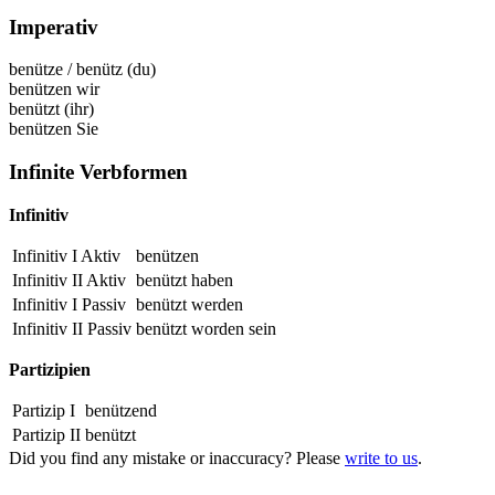
Imperativ
benütze
/
benütz
(du)
benützen
wir
benützt
(ihr)
benützen
Sie
Infinite Verbformen
Infinitiv
Infinitiv I Aktiv
benützen
Infinitiv II Aktiv
benützt
haben
Infinitiv I Passiv
benützt
werden
Infinitiv II Passiv
benützt
worden sein
Partizipien
Partizip I
benützend
Partizip II
benützt
Did you find any mistake or inaccuracy? Please
write to us
.