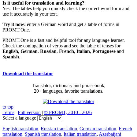
Is it useful for translation and learning?
Yes. The tables help you quickly check the correct word form and
use it accurately in your text.
Try it now:
enter a German word and get a table of forms in
PROMT.One.
PROMT.One is a fast and helpful tool for any language learner.
Check the conjugation of verbs and see the table of tenses for
English
,
German
,
Russian
,
French
,
Italian
,
Portuguese
and
Spanish
.
Download the translator
Translator, dictionary and phrasebook,
20+ languages, favorite translations.
to top
Terms
|
Full version
|
© PROMT, 2010 - 2026
Select a language
English translation
,
Russian translation
,
German translation
,
French
translation
,
Spanish translation
,
Italian translation
,
Azerbaijani