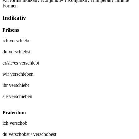
All forms
Indikativ
Konjunktiv I
Konjunktiv II
Imperativ
Infinite
Formen
Indikativ
Präsens
ich
verschiebe
du
verschiebst
er/sie/es
verschiebt
wir
verschieben
ihr
verschiebt
sie
verschieben
Präteritum
ich
verschob
du
verschobst
/
verschobest