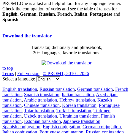
PROMT.One is a fast and helpful tool for any language learner.
Check the conjugation of verbs and see the table of tenses for
English
,
German
,
Russian
,
French
,
Italian
,
Portuguese
and
Spanish
.
Download the translator
Translator, dictionary and phrasebook,
20+ languages, favorite translations.
to top
Terms
|
Full version
|
© PROMT, 2010 - 2026
Select a language
English translation
,
Russian translation
,
German translation
,
French
translation
,
Spanish translation
,
Italian translation
,
Azerbaijani
translation
,
Arabic translation
,
Hebrew translation
,
Kazakh
translation
,
Chinese translation
,
Korean translation
,
Portuguese
translation
,
Tatar translation
,
Turkish translation
,
Turkmen
translation
,
Uzbek translation
,
Ukrainian translation
,
Finnish
translation
,
Estonian translation
,
Japanese translation
Spanish conjugation
,
English conjugation
,
German conjugation
,
Italian conjugation
,
Portuguese conjugation
,
Russian conjugation
,