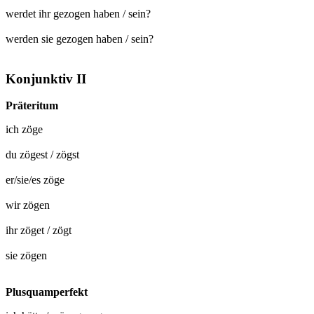
werdet ihr gezogen haben / sein?
werden sie gezogen haben / sein?
Konjunktiv II
Präteritum
ich
zöge
du
zögest
/
zögst
er/sie/es
zöge
wir
zögen
ihr
zöget
/
zögt
sie
zögen
Plusquamperfekt