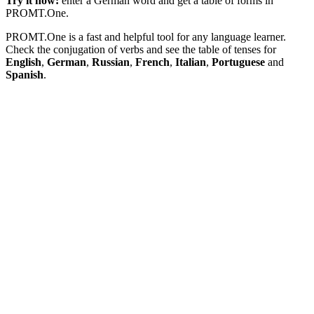
Try it now:
enter a German word and get a table of forms in
PROMT.One.
PROMT.One is a fast and helpful tool for any language learner.
Check the conjugation of verbs and see the table of tenses for
English
,
German
,
Russian
,
French
,
Italian
,
Portuguese
and
Spanish
.