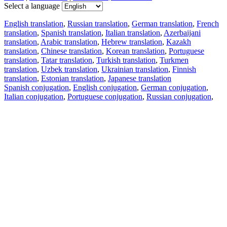
Select a language
English translation
,
Russian translation
,
German translation
,
French
translation
,
Spanish translation
,
Italian translation
,
Azerbaijani
translation
,
Arabic translation
,
Hebrew translation
,
Kazakh
translation
,
Chinese translation
,
Korean translation
,
Portuguese
translation
,
Tatar translation
,
Turkish translation
,
Turkmen
translation
,
Uzbek translation
,
Ukrainian translation
,
Finnish
translation
,
Estonian translation
,
Japanese translation
Spanish conjugation
,
English conjugation
,
German conjugation
,
Italian conjugation
,
Portuguese conjugation
,
Russian conjugation
,
French conjugation
.
Features
Text Translation
Context Examples
Conjugation and Declension
Free apps
PROMT.One for iOS
PROMT.One for Android