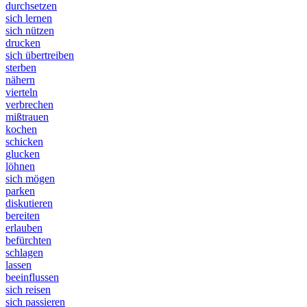
durchsetzen
sich lernen
sich nützen
drucken
sich übertreiben
sterben
nähern
vierteln
verbrechen
mißtrauen
kochen
schicken
glucken
löhnen
sich mögen
parken
diskutieren
bereiten
erlauben
befürchten
schlagen
lassen
beeinflussen
sich reisen
sich passieren