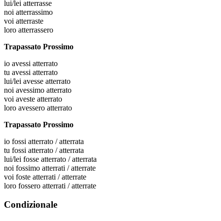
lui/lei
atterrasse
noi
atterrassimo
voi
atterraste
loro
atterrassero
Trapassato Prossimo
io
avessi atterrato
tu
avessi atterrato
lui/lei
avesse atterrato
noi
avessimo atterrato
voi
aveste atterrato
loro
avessero atterrato
Trapassato Prossimo
io
fossi atterrato / atterrata
tu
fossi atterrato / atterrata
lui/lei
fosse atterrato / atterrata
noi
fossimo atterrati / atterrate
voi
foste atterrati / atterrate
loro
fossero atterrati / atterrate
Condizionale