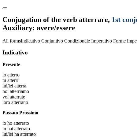
Conjugation of the verb
atterrare
,
1st con
Auxiliary: avere/essere
All forms
Indicativo
Conjuntivo
Condizionale
Imperativo
Forme Imper
Indicativo
Presente
io
atterro
tu
atterri
lui/lei
atterra
noi
atterriamo
voi
atterrate
loro
atterrano
Passato Prossimo
io
ho atterrato
tu
hai atterrato
lui/lei
ha atterrato