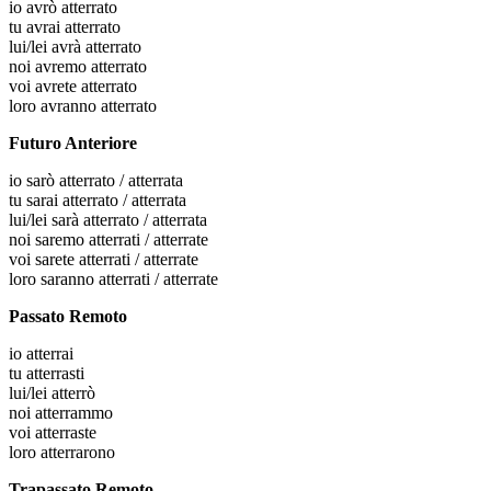
io
avrò atterrato
tu
avrai atterrato
lui/lei
avrà atterrato
noi
avremo atterrato
voi
avrete atterrato
loro
avranno atterrato
Futuro Anteriore
io
sarò atterrato / atterrata
tu
sarai atterrato / atterrata
lui/lei
sarà atterrato / atterrata
noi
saremo atterrati / atterrate
voi
sarete atterrati / atterrate
loro
saranno atterrati / atterrate
Passato Remoto
io
atterrai
tu
atterrasti
lui/lei
atterrò
noi
atterrammo
voi
atterraste
loro
atterrarono
Trapassato Remoto