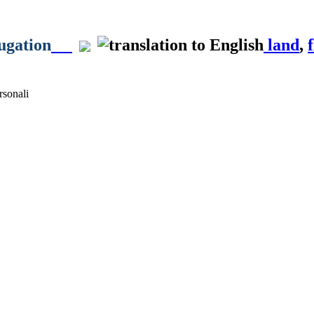
jugation
land
,
sonali