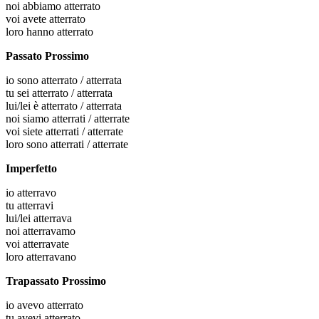
noi
abbiamo atterrato
voi
avete atterrato
loro
hanno atterrato
Passato Prossimo
io
sono atterrato / atterrata
tu
sei atterrato / atterrata
lui/lei
è atterrato / atterrata
noi
siamo atterrati / atterrate
voi
siete atterrati / atterrate
loro
sono atterrati / atterrate
Imperfetto
io
atterravo
tu
atterravi
lui/lei
atterrava
noi
atterravamo
voi
atterravate
loro
atterravano
Trapassato Prossimo
io
avevo atterrato
tu
avevi atterrato