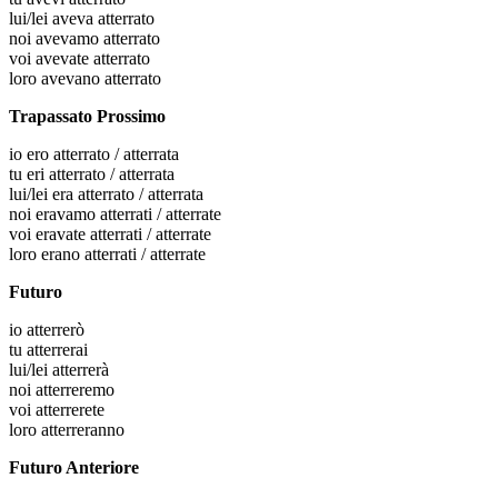
lui/lei
aveva atterrato
noi
avevamo atterrato
voi
avevate atterrato
loro
avevano atterrato
Trapassato Prossimo
io
ero atterrato / atterrata
tu
eri atterrato / atterrata
lui/lei
era atterrato / atterrata
noi
eravamo atterrati / atterrate
voi
eravate atterrati / atterrate
loro
erano atterrati / atterrate
Futuro
io
atterrerò
tu
atterrerai
lui/lei
atterrerà
noi
atterreremo
voi
atterrerete
loro
atterreranno
Futuro Anteriore