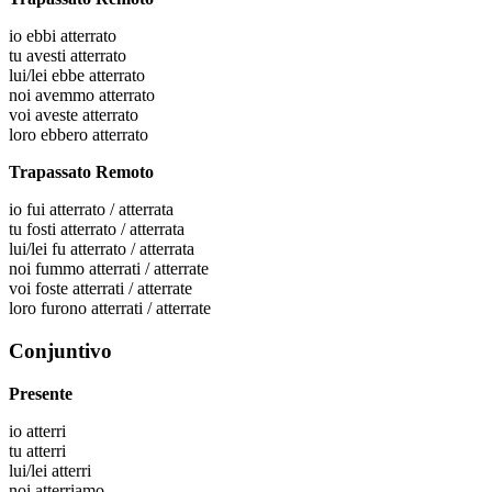
io
ebbi atterrato
tu
avesti atterrato
lui/lei
ebbe atterrato
noi
avemmo atterrato
voi
aveste atterrato
loro
ebbero atterrato
Trapassato Remoto
io
fui atterrato / atterrata
tu
fosti atterrato / atterrata
lui/lei
fu atterrato / atterrata
noi
fummo atterrati / atterrate
voi
foste atterrati / atterrate
loro
furono atterrati / atterrate
Conjuntivo
Presente
io
atterri
tu
atterri
lui/lei
atterri
noi
atterriamo