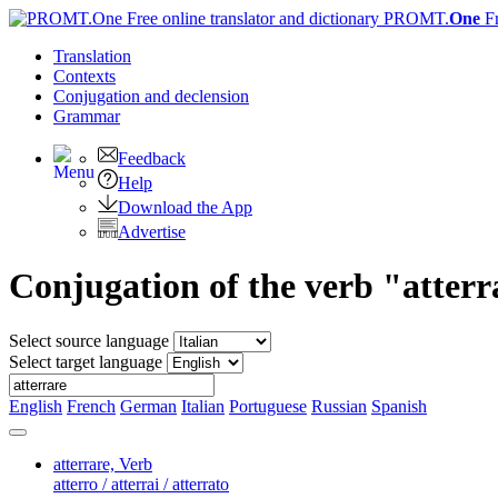
PROMT.
One
F
Translation
Contexts
Conjugation
and declension
Grammar
Feedback
Help
Download the App
Advertise
Conjugation of the verb "atterr
Select source language
Select target language
English
French
German
Italian
Portuguese
Russian
Spanish
atterrare,
Verb
atterro / atterrai / atterrato