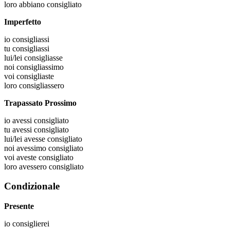
loro
abbiano consigliato
Imperfetto
io
consigliassi
tu
consigliassi
lui/lei
consigliasse
noi
consigliassimo
voi
consigliaste
loro
consigliassero
Trapassato Prossimo
io
avessi consigliato
tu
avessi consigliato
lui/lei
avesse consigliato
noi
avessimo consigliato
voi
aveste consigliato
loro
avessero consigliato
Condizionale
Presente
io
consiglierei