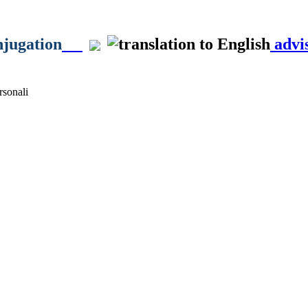
njugation
advi
sonali