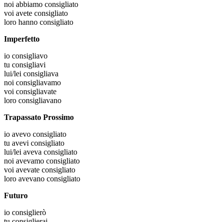
noi
abbiamo consigliato
voi
avete consigliato
loro
hanno consigliato
Imperfetto
io
consigliavo
tu
consigliavi
lui/lei
consigliava
noi
consigliavamo
voi
consigliavate
loro
consigliavano
Trapassato Prossimo
io
avevo consigliato
tu
avevi consigliato
lui/lei
aveva consigliato
noi
avevamo consigliato
voi
avevate consigliato
loro
avevano consigliato
Futuro
io
consiglierò
tu
consiglierai