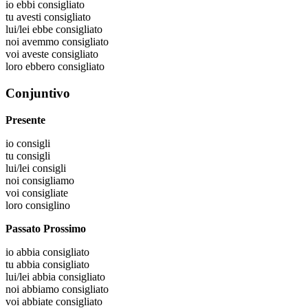
io
ebbi consigliato
tu
avesti consigliato
lui/lei
ebbe consigliato
noi
avemmo consigliato
voi
aveste consigliato
loro
ebbero consigliato
Conjuntivo
Presente
io
consigli
tu
consigli
lui/lei
consigli
noi
consigliamo
voi
consigliate
loro
consiglino
Passato Prossimo
io
abbia consigliato
tu
abbia consigliato
lui/lei
abbia consigliato
noi
abbiamo consigliato
voi
abbiate consigliato