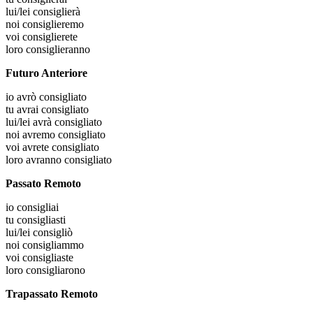
lui/lei
consiglierà
noi
consiglieremo
voi
consiglierete
loro
consiglieranno
Futuro Anteriore
io
avrò consigliato
tu
avrai consigliato
lui/lei
avrà consigliato
noi
avremo consigliato
voi
avrete consigliato
loro
avranno consigliato
Passato Remoto
io
consigliai
tu
consigliasti
lui/lei
consigliò
noi
consigliammo
voi
consigliaste
loro
consigliarono
Trapassato Remoto