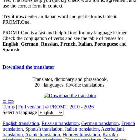
Yes. The tables help you quickly check word forms, agreement, and
use the correct form in context.
Try it now:
enter an Italian word and get its forms table in
PROMT.One.
PROMT.One is a fast and helpful tool for any language learner.
Check the conjugation of verbs and see the table of tenses for
English
,
German
,
Russian
,
French
,
Italian
,
Portuguese
and
Spanish
.
Download the translator
Translator, dictionary and phrasebook,
20+ languages, favorite translations.
to top
Terms
|
Full version
|
© PROMT, 2010 - 2026
Select a language
English translation
,
Russian translation
,
German translation
,
French
translation
,
Spanish translation
,
Italian translation
,
Azerbaijani
translation
,
Arabic translation
,
Hebrew translation
,
Kazakh