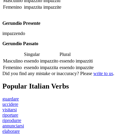
Masculino
impazzito
impazziti
Femenino
impazzita
impazzite
Gerundio Presente
impazzendo
Gerundio Passato
Singular
Plural
Masculino
essendo impazzito
essendo impazziti
Femenino
essendo impazzita
essendo impazzite
Did you find any mistake or inaccuracy? Please
write to us
.
Popular Italian Verbs
guardare
uccidere
visitarsi
riportare
riprodurre
annunciarsi
elaborare