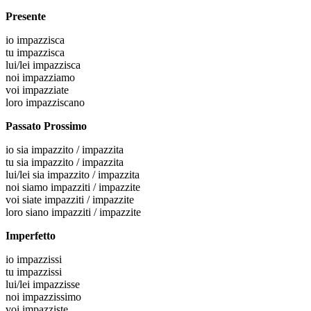
Presente
io
impazzisca
tu
impazzisca
lui/lei
impazzisca
noi
impazziamo
voi
impazziate
loro
impazziscano
Passato Prossimo
io
sia impazzito / impazzita
tu
sia impazzito / impazzita
lui/lei
sia impazzito / impazzita
noi
siamo impazziti / impazzite
voi
siate impazziti / impazzite
loro
siano impazziti / impazzite
Imperfetto
io
impazzissi
tu
impazzissi
lui/lei
impazzisse
noi
impazzissimo
voi
impazziste