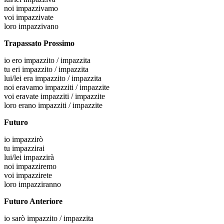
noi
impazzivamo
voi
impazzivate
loro
impazzivano
Trapassato Prossimo
io
ero impazzito / impazzita
tu
eri impazzito / impazzita
lui/lei
era impazzito / impazzita
noi
eravamo impazziti / impazzite
voi
eravate impazziti / impazzite
loro
erano impazziti / impazzite
Futuro
io
impazzirò
tu
impazzirai
lui/lei
impazzirà
noi
impazziremo
voi
impazzirete
loro
impazziranno
Futuro Anteriore
io
sarò impazzito / impazzita