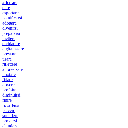
afferrare
dare
esportare
pianificarsi
adottare
divenirsi
prepararsi
mettere
dichiarare
digitalizzare
prestare
usare
riflettere
attraversare
nuotare
fidare
dovere
proibire
diminuirsi
finire
ricordarsi
piacere
spendere
provarsi
chiudersi