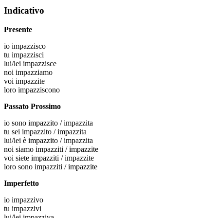
Indicativo
Presente
io
impazzisco
tu
impazzisci
lui/lei
impazzisce
noi
impazziamo
voi
impazzite
loro
impazziscono
Passato Prossimo
io
sono impazzito / impazzita
tu
sei impazzito / impazzita
lui/lei
è impazzito / impazzita
noi
siamo impazziti / impazzite
voi
siete impazziti / impazzite
loro
sono impazziti / impazzite
Imperfetto
io
impazzivo
tu
impazzivi
lui/lei
impazziva