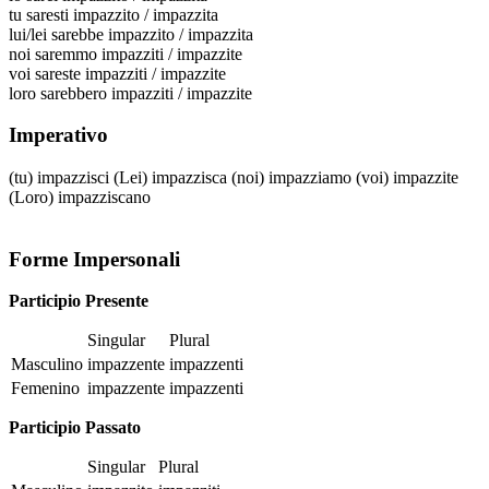
tu
saresti impazzito / impazzita
lui/lei
sarebbe impazzito / impazzita
noi
saremmo impazziti / impazzite
voi
sareste impazziti / impazzite
loro
sarebbero impazziti / impazzite
Imperativo
(tu)
impazzisci
(Lei)
impazzisca
(noi)
impazziamo
(voi)
impazzite
(Loro)
impazziscano
Forme Impersonali
Participio Presente
Singular
Plural
Masculino
impazzente
impazzenti
Femenino
impazzente
impazzenti
Participio Passato
Singular
Plural