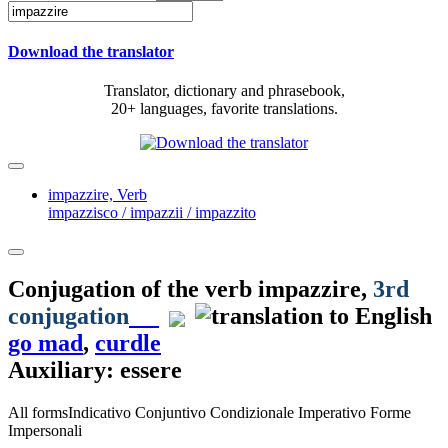
Download the translator
Translator, dictionary and phrasebook,
20+ languages, favorite translations.
impazzire,
Verb
impazzisco / impazzii / impazzito
Conjugation of the verb
impazzire
,
3rd
conjugation
go mad
,
curdle
Auxiliary: essere
All forms
Indicativo
Conjuntivo
Condizionale
Imperativo
Forme
Impersonali