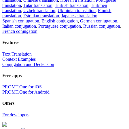
translation
,
Chinese translation
,
Korean translation
,
Portuguese
translation
,
Tatar translation
,
Turkish translation
,
Turkmen
translation
,
Uzbek translation
,
Ukrainian translation
,
Finnish
translation
,
Estonian translation
,
Japanese translation
Spanish conjugation
,
English conjugation
,
German conjugation
,
Italian conjugation
,
Portuguese conjugation
,
Russian conjugation
,
French conjugation
.
Features
Text Translation
Context Examples
Conjugation and Declension
Free apps
PROMT.One for iOS
PROMT.One for Android
Offers
For developers