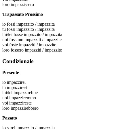
loro
impazzissero
Trapassato Prossimo
io
fossi impazzito / impazzita
tu
fossi impazzito / impazzita
lui/lei
fosse impazzito / impazzita
noi
fossimo impazziti / impazzite
voi
foste impazziti / impazzite
loro
fossero impazziti / impazzite
Condizionale
Presente
io
impazzirei
tu
impazziresti
lui/lei
impazzirebbe
noi
impazziremmo
voi
impazzireste
loro
impazzirebbero
Passato
io
sarei impazzito / impazzita