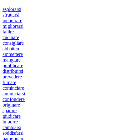
esplorarsi
sfruttarsi
incontrare
migliorarsi
fallire
cucinare
consigliare
abbattere
ammettere
mangiare
pubblicare
distribuirsi
prevedere
filmare
cominciare
annunciarsi
confondere
originare
sparare
giudicare
imporre
cambiarsi
soddisfarsi
paragonare