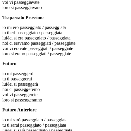
voi
vi passeggiavate
loro
si passeggiavano
Trapassato Prossimo
io
mi ero passeggiato / passeggiata
tu
ti eri passeggiato / passeggiata
lui/lei
si era passeggiato / passeggiata
noi
ci eravamo passeggiati / passeggiate
voi
vi eravate passeggiati / passeggiate
loro
si erano passeggiati / passeggiate
Futuro
io
mi passeggerò
tu
ti passeggerai
lui/lei
si passeggerà
noi
ci passeggeremo
voi
vi passeggerete
loro
si passeggeranno
Futuro Anteriore
io
mi sarò passeggiato / passeggiata
tu
ti sarai passeggiato / passeggiata
lui/lei
si sarà passeggiato / passeggiata