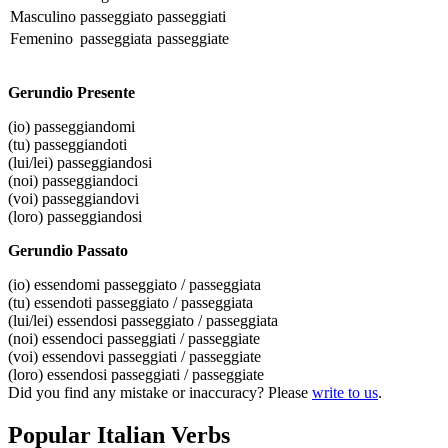
Masculino
passeggiato
passeggiati
Femenino
passeggiata
passeggiate
Gerundio Presente
(io)
passeggiandomi
(tu)
passeggiandoti
(lui/lei)
passeggiandosi
(noi)
passeggiandoci
(voi)
passeggiandovi
(loro)
passeggiandosi
Gerundio Passato
(io)
essendomi passeggiato / passeggiata
(tu)
essendoti passeggiato / passeggiata
(lui/lei)
essendosi passeggiato / passeggiata
(noi)
essendoci passeggiati / passeggiate
(voi)
essendovi passeggiati / passeggiate
(loro)
essendosi passeggiati / passeggiate
Did you find any mistake or inaccuracy? Please
write to us
.
Popular Italian Verbs