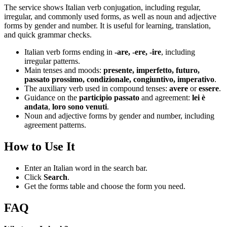
The service shows Italian verb conjugation, including regular,
irregular, and commonly used forms, as well as noun and adjective
forms by gender and number. It is useful for learning, translation,
and quick grammar checks.
Italian verb forms ending in
-are, -ere, -ire
, including
irregular patterns.
Main tenses and moods:
presente, imperfetto, futuro,
passato prossimo, condizionale, congiuntivo, imperativo
.
The auxiliary verb used in compound tenses:
avere
or
essere
.
Guidance on the
participio passato
and agreement:
lei è
andata
,
loro sono venuti
.
Noun and adjective forms by gender and number, including
agreement patterns.
How to Use It
Enter an Italian word in the search bar.
Click
Search
.
Get the forms table and choose the form you need.
FAQ