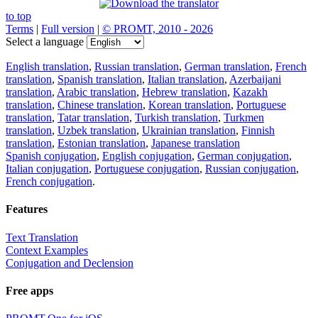
to top
Terms
|
Full version
|
© PROMT, 2010 - 2026
Select a language
English translation
,
Russian translation
,
German translation
,
French
translation
,
Spanish translation
,
Italian translation
,
Azerbaijani
translation
,
Arabic translation
,
Hebrew translation
,
Kazakh
translation
,
Chinese translation
,
Korean translation
,
Portuguese
translation
,
Tatar translation
,
Turkish translation
,
Turkmen
translation
,
Uzbek translation
,
Ukrainian translation
,
Finnish
translation
,
Estonian translation
,
Japanese translation
Spanish conjugation
,
English conjugation
,
German conjugation
,
Italian conjugation
,
Portuguese conjugation
,
Russian conjugation
,
French conjugation
.
Features
Text Translation
Context Examples
Conjugation and Declension
Free apps