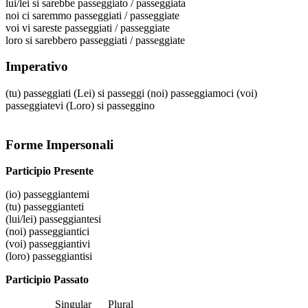
lui/lei
si sarebbe passeggiato / passeggiata
noi
ci saremmo passeggiati / passeggiate
voi
vi sareste passeggiati / passeggiate
loro
si sarebbero passeggiati / passeggiate
Imperativo
(tu)
passeggiati
(Lei)
si passeggi
(noi)
passeggiamoci
(voi)
passeggiatevi
(Loro)
si passeggino
Forme Impersonali
Participio Presente
(io)
passeggiantemi
(tu)
passeggianteti
(lui/lei)
passeggiantesi
(noi)
passeggiantici
(voi)
passeggiantivi
(loro)
passeggiantisi
Participio Passato
Singular
Plural