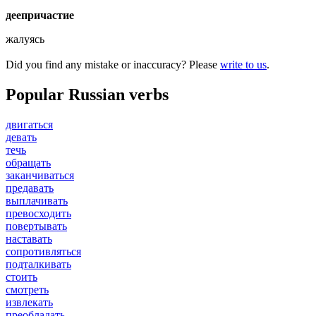
деепричастие
жалуясь
Did you find any mistake or inaccuracy? Please
write to us
.
Popular Russian verbs
двигаться
девать
течь
обращать
заканчиваться
предавать
выплачивать
превосходить
повертывать
наставать
сопротивляться
подталкивать
стоить
смотреть
извлекать
преобладать