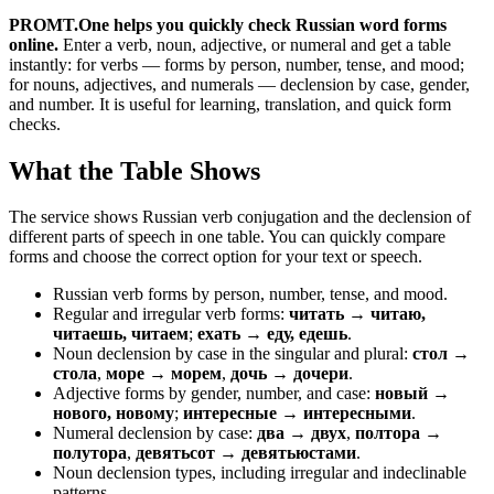
PROMT.One helps you quickly check Russian word forms
online.
Enter a verb, noun, adjective, or numeral and get a table
instantly: for verbs — forms by person, number, tense, and mood;
for nouns, adjectives, and numerals — declension by case, gender,
and number. It is useful for learning, translation, and quick form
checks.
What the Table Shows
The service shows Russian verb conjugation and the declension of
different parts of speech in one table. You can quickly compare
forms and choose the correct option for your text or speech.
Russian verb forms by person, number, tense, and mood.
Regular and irregular verb forms:
читать → читаю,
читаешь, читаем
;
ехать → еду, едешь
.
Noun declension by case in the singular and plural:
стол →
стола
,
море → морем
,
дочь → дочери
.
Adjective forms by gender, number, and case:
новый →
нового, новому
;
интересные → интересными
.
Numeral declension by case:
два → двух
,
полтора →
полутора
,
девятьсот → девятьюстами
.
Noun declension types, including irregular and indeclinable
patterns.