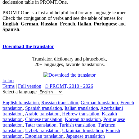
declension table in PROMT.One.
PROMT.One is a fast and helpful tool for any language learner.
Check the conjugation of verbs and see the table of tenses for
English
,
German
,
Russian
,
French
,
Italian
,
Portuguese
and
Spanish
.
Download the translator
Translator, dictionary and phrasebook,
20+ languages, favorite translations.
to top
Terms
|
Full version
|
© PROMT, 2010 - 2026
Select a language
English translation
,
Russian translation
,
German translation
,
French
translation
,
Spanish translation
,
Italian translation
,
Azerbaijani
translation
,
Arabic translation
,
Hebrew translation
,
Kazakh
translation
,
Chinese translation
,
Korean translation
,
Portuguese
translation
,
Tatar translation
,
Turkish translation
,
Turkmen
translation
,
Uzbek translation
,
Ukrainian translation
,
Finnish
translation
,
Estonian translation
,
Japanese translation