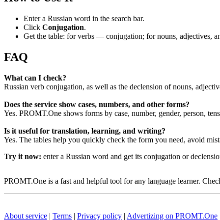
Enter a Russian word in the search bar.
Click
Conjugation
.
Get the table: for verbs — conjugation; for nouns, adjectives,
FAQ
What can I check?
Russian verb conjugation, as well as the declension of nouns, adjecti
Does the service show cases, numbers, and other forms?
Yes. PROMT.One shows forms by case, number, gender, person, tense
Is it useful for translation, learning, and writing?
Yes. The tables help you quickly check the form you need, avoid mist
Try it now:
enter a Russian word and get its conjugation or declens
PROMT.One is a fast and helpful tool for any language learner. Check 
About service
|
Terms
|
Privacy policy
|
Advertizing on PROMT.One