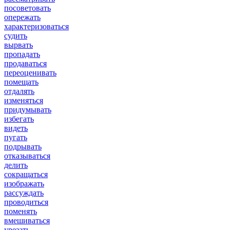
посоветовать
опережать
характеризоваться
судить
вырвать
пропадать
продаваться
переоценивать
помещать
отдалять
изменяться
придумывать
избегать
видеть
пугать
подрывать
отказываться
делить
сокращаться
изображать
рассуждать
проводиться
поменять
вмешиваться
урезать