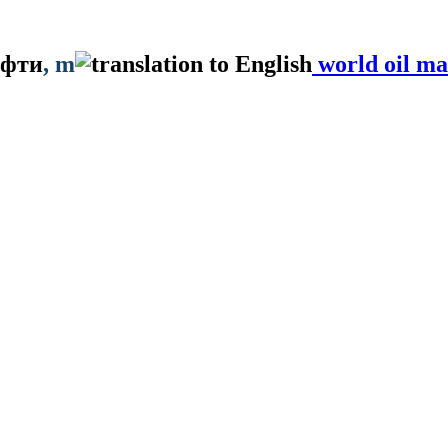
ефти
, m
world oil ma