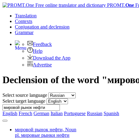
PROMT.
One
F
Translation
Contexts
Conjugation
and declension
Grammar
Feedback
Help
Download the App
Advertise
Declension of the word "миро
Select source language
Select target language
English
French
German
Italian
Portuguese
Russian
Spanish
мировой рынок нефти,
Noun
pl. мировые рынки нефти