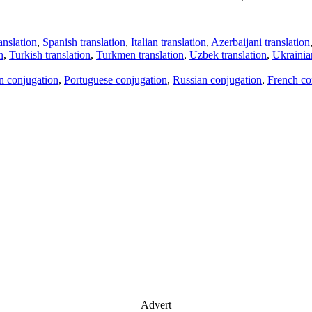
anslation
,
Spanish translation
,
Italian translation
,
Azerbaijani translation
n
,
Turkish translation
,
Turkmen translation
,
Uzbek translation
,
Ukrainian
an conjugation
,
Portuguese conjugation
,
Russian conjugation
,
French co
Advert