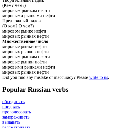
Творительный падеж
(Кем? Чем?)
мировым рынком нефти
мировыми рынками нефти
Предложный падеж
(О ком? О чем?)
мировом рынке нефти
мировых рынках нефти
Множественное число
мировые рынки нефти
мировых рынков нефти
мировым рынкам нефти
мировые рынки нефти
мировыми рынками нефти
мировых рынках нефти
Did you find any mistake or inaccuracy? Please
write to us
.
Popular Russian verbs
объединять
внедрять
проголосовать
замораживать
выдавать
рассматривать