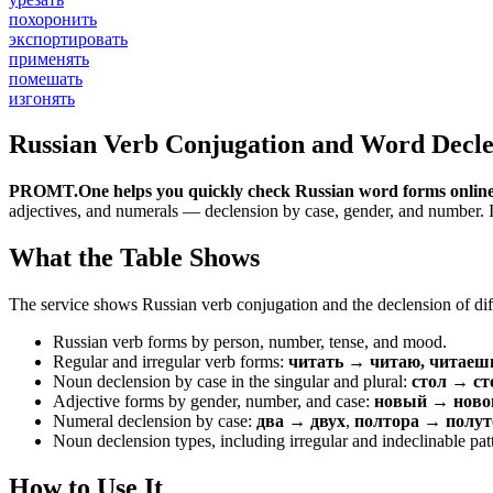
похоронить
экспортировать
применять
помешать
изгонять
Russian Verb Conjugation and Word Decle
PROMT.One helps you quickly check Russian word forms online
adjectives, and numerals — declension by case, gender, and number. It 
What the Table Shows
The service shows Russian verb conjugation and the declension of diff
Russian verb forms by person, number, tense, and mood.
Regular and irregular verb forms:
читать → читаю, читаеш
Noun declension by case in the singular and plural:
стол → ст
Adjective forms by gender, number, and case:
новый → новог
Numeral declension by case:
два → двух
,
полтора → полут
Noun declension types, including irregular and indeclinable pat
How to Use It