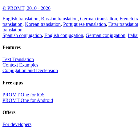
© PROMT, 2010 - 2026
English translation
,
Russian translation
,
German translation
,
French tr
translation
,
Korean translation
,
Portuguese translation
,
Tatar translatio
translation
Spanish conjugation
,
English conjugation
,
German conjugation
,
Itali
Features
Text Translation
Context Examples
Conjugation and Declension
Free apps
PROMT.One for iOS
PROMT.One for Android
Offers
For developers