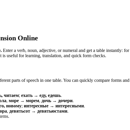
nsion Online
.
Enter a verb, noun, adjective, or numeral and get a table instantly: 
is useful for learning, translation, and quick form checks.
erent parts of speech in one table. You can quickly compare forms and c
ь, читаем
;
ехать → еду, едешь
.
ола
,
море → морем
,
дочь → дочери
.
о, новому
;
интересные → интересными
.
ора
,
девятьсот → девятьюстами
.
terns.