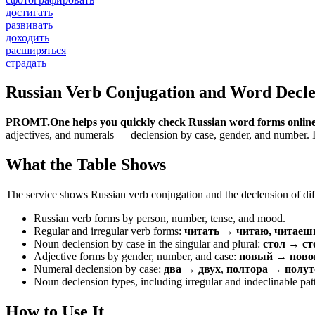
достигать
развивать
доходить
расширяться
страдать
Russian Verb Conjugation and Word Decle
PROMT.One helps you quickly check Russian word forms online
adjectives, and numerals — declension by case, gender, and number. It 
What the Table Shows
The service shows Russian verb conjugation and the declension of diff
Russian verb forms by person, number, tense, and mood.
Regular and irregular verb forms:
читать → читаю, читаеш
Noun declension by case in the singular and plural:
стол → ст
Adjective forms by gender, number, and case:
новый → новог
Numeral declension by case:
два → двух
,
полтора → полут
Noun declension types, including irregular and indeclinable pat
How to Use It