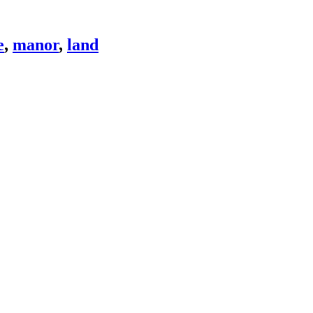
e
,
manor
,
land