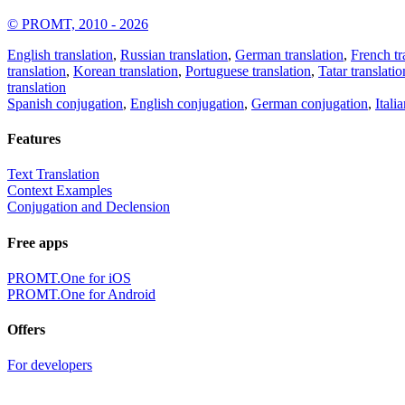
© PROMT, 2010 - 2026
English translation
,
Russian translation
,
German translation
,
French tr
translation
,
Korean translation
,
Portuguese translation
,
Tatar translatio
translation
Spanish conjugation
,
English conjugation
,
German conjugation
,
Itali
Features
Text Translation
Context Examples
Conjugation and Declension
Free apps
PROMT.One for iOS
PROMT.One for Android
Offers
For developers