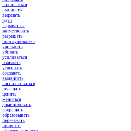
волноваться
выпивать
вырезать
идти
взрываться
заимствовать
разрешать
прислушиваться
увольнять
убивать
усиливаться
избежать
услышать
создавать
выдвигать
воспользоваться
посещать
ценить
жениться
доминировать
сокращать
образовывать
переезжать
привезти
сфотографировать