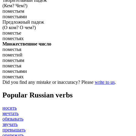
Творительный падеж
(Кем? Чем?)
поместьем
поместьями
Предложный падеж
(О ком? О чем?)
поместье
поместьях
Множественное число
поместья
поместий
поместьям
поместья
поместьями
поместьях
Did you find any mistake or inaccuracy? Please
write to us
.
Popular Russian verbs
носить
мечтать
обязывать
звучать
превышать
опережать