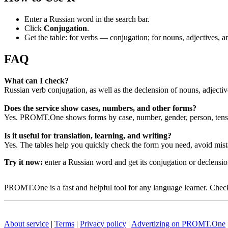
Enter a Russian word in the search bar.
Click
Conjugation
.
Get the table: for verbs — conjugation; for nouns, adjectives,
FAQ
What can I check?
Russian verb conjugation, as well as the declension of nouns, adjecti
Does the service show cases, numbers, and other forms?
Yes. PROMT.One shows forms by case, number, gender, person, tense
Is it useful for translation, learning, and writing?
Yes. The tables help you quickly check the form you need, avoid mist
Try it now:
enter a Russian word and get its conjugation or declens
PROMT.One is a fast and helpful tool for any language learner. Check 
About service
|
Terms
|
Privacy policy
|
Advertizing on PROMT.One