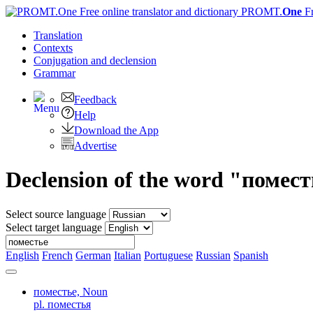
PROMT.
One
F
Translation
Contexts
Conjugation
and declension
Grammar
Feedback
Help
Download the App
Advertise
Declension of the word "помес
Select source language
Select target language
English
French
German
Italian
Portuguese
Russian
Spanish
поместье,
Noun
pl. поместья