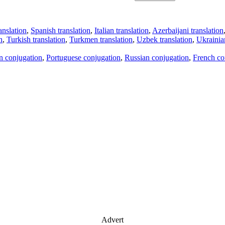
anslation
,
Spanish translation
,
Italian translation
,
Azerbaijani translation
n
,
Turkish translation
,
Turkmen translation
,
Uzbek translation
,
Ukrainian
an conjugation
,
Portuguese conjugation
,
Russian conjugation
,
French co
Advert