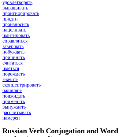
удовлетворять
выращивать
проигнорировать
придти
произносить
нацеливать
имитировать
справляться
завершать
побуждать
причинять
считаться
иметься
порождать
значить
сконцентрировать
оживлять
поджидать
применять
вынуждать
рассчитывать
намерен
Russian Verb Conjugation and Word