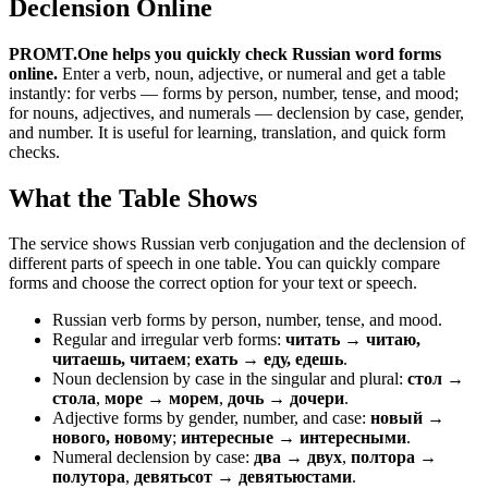
Declension Online
PROMT.One helps you quickly check Russian word forms
online.
Enter a verb, noun, adjective, or numeral and get a table
instantly: for verbs — forms by person, number, tense, and mood;
for nouns, adjectives, and numerals — declension by case, gender,
and number. It is useful for learning, translation, and quick form
checks.
What the Table Shows
The service shows Russian verb conjugation and the declension of
different parts of speech in one table. You can quickly compare
forms and choose the correct option for your text or speech.
Russian verb forms by person, number, tense, and mood.
Regular and irregular verb forms:
читать → читаю,
читаешь, читаем
;
ехать → еду, едешь
.
Noun declension by case in the singular and plural:
стол →
стола
,
море → морем
,
дочь → дочери
.
Adjective forms by gender, number, and case:
новый →
нового, новому
;
интересные → интересными
.
Numeral declension by case:
два → двух
,
полтора →
полутора
,
девятьсот → девятьюстами
.