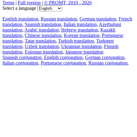
Terms
|
Full version
|
© PROMT, 2010 - 2026
Select a language
English translation
,
Russian translation
,
German translation
,
French
translation
,
Spanish translation
,
Italian translation
,
Azerbaijani
translation
,
Arabic translation
,
Hebrew translation
,
Kazakh
translation
,
Chinese translation
,
Korean translation
,
Portuguese
translation
,
Tatar translation
,
Turkish translation
,
Turkmen
translation
,
Uzbek translation
,
Ukrainian translation
,
Finnish
translation
,
Estonian translation
,
Japanese translation
Spanish conjugation
,
English conjugation
,
German conjugation
,
Italian conjugation
,
Portuguese conjugation
,
Russian conjugation
,
French conjugation
.
Features
Text Translation
Context Examples
Conjugation and Declension
Free apps
PROMT.One for iOS
PROMT.One for Android