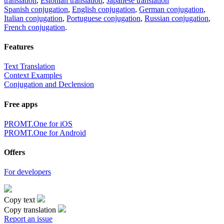
translation
,
Estonian translation
,
Japanese translation
Spanish conjugation
,
English conjugation
,
German conjugation
,
Italian conjugation
,
Portuguese conjugation
,
Russian conjugation
,
French conjugation
.
Features
Text Translation
Context Examples
Conjugation and Declension
Free apps
PROMT.One for iOS
PROMT.One for Android
Offers
For developers
Copy text
Copy translation
Report an issue