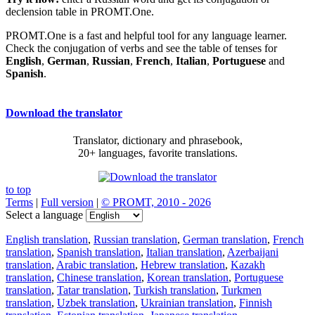
declension table in PROMT.One.
PROMT.One is a fast and helpful tool for any language learner.
Check the conjugation of verbs and see the table of tenses for
English
,
German
,
Russian
,
French
,
Italian
,
Portuguese
and
Spanish
.
Download the translator
Translator, dictionary and phrasebook,
20+ languages, favorite translations.
to top
Terms
|
Full version
|
© PROMT, 2010 - 2026
Select a language
English translation
,
Russian translation
,
German translation
,
French
translation
,
Spanish translation
,
Italian translation
,
Azerbaijani
translation
,
Arabic translation
,
Hebrew translation
,
Kazakh
translation
,
Chinese translation
,
Korean translation
,
Portuguese
translation
,
Tatar translation
,
Turkish translation
,
Turkmen
translation
,
Uzbek translation
,
Ukrainian translation
,
Finnish