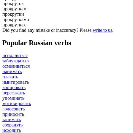
прокруток
прокруткам
прокрутки
прокрутками
прокрутках
Did you find any mistake or inaccuracy? Please
write to us
.
Popular Russian verbs
исполняться
заблуждаться
осмеливаться
нанимать
плакать
имитировать
копировать
переезжать
упоминать
мотивировать
голосовать
приносить
занимать
сохранять
исходить