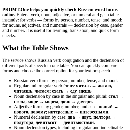
PROMT.One helps you quickly check Russian word forms
online.
Enter a verb, noun, adjective, or numeral and get a table
instantly: for verbs — forms by person, number, tense, and mood;
for nouns, adjectives, and numerals — declension by case, gender,
and number. It is useful for learning, translation, and quick form
checks.
What the Table Shows
The service shows Russian verb conjugation and the declension of
different parts of speech in one table. You can quickly compare
forms and choose the correct option for your text or speech.
Russian verb forms by person, number, tense, and mood.
Regular and irregular verb forms:
читать → читаю,
читаешь, читаем
;
ехать → еду, едешь
.
Noun declension by case in the singular and plural:
стол →
стола
,
море → морем
,
дочь → дочери
.
Adjective forms by gender, number, and case:
новый →
нового, новому
;
интересные → интересными
.
Numeral declension by case:
два → двух
,
полтора →
полутора
,
девятьсот → девятьюстами
.
Noun declension types, including irregular and indeclinable