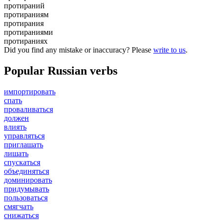
протираний
протираниям
протирания
протираниями
протираниях
Did you find any mistake or inaccuracy? Please
write to us
.
Popular Russian verbs
импортировать
спать
проваливаться
должен
влиять
управляться
приглашать
лишать
спускаться
объединяться
доминировать
придумывать
пользоваться
смягчать
снижаться