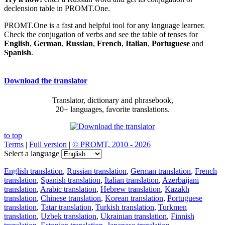
declension table in PROMT.One.
PROMT.One is a fast and helpful tool for any language learner.
Check the conjugation of verbs and see the table of tenses for
English
,
German
,
Russian
,
French
,
Italian
,
Portuguese
and
Spanish
.
Download the translator
Translator, dictionary and phrasebook,
20+ languages, favorite translations.
to top
Terms
|
Full version
|
© PROMT, 2010 - 2026
Select a language
English translation
,
Russian translation
,
German translation
,
French
translation
,
Spanish translation
,
Italian translation
,
Azerbaijani
translation
,
Arabic translation
,
Hebrew translation
,
Kazakh
translation
,
Chinese translation
,
Korean translation
,
Portuguese
translation
,
Tatar translation
,
Turkish translation
,
Turkmen
translation
,
Uzbek translation
,
Ukrainian translation
,
Finnish