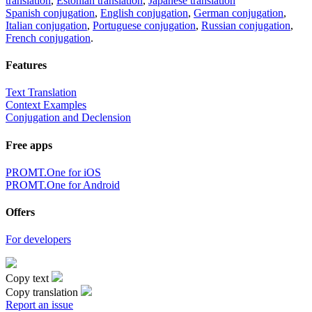
translation
,
Estonian translation
,
Japanese translation
Spanish conjugation
,
English conjugation
,
German conjugation
,
Italian conjugation
,
Portuguese conjugation
,
Russian conjugation
,
French conjugation
.
Features
Text Translation
Context Examples
Conjugation and Declension
Free apps
PROMT.One for iOS
PROMT.One for Android
Offers
For developers
Copy text
Copy translation
Report an issue