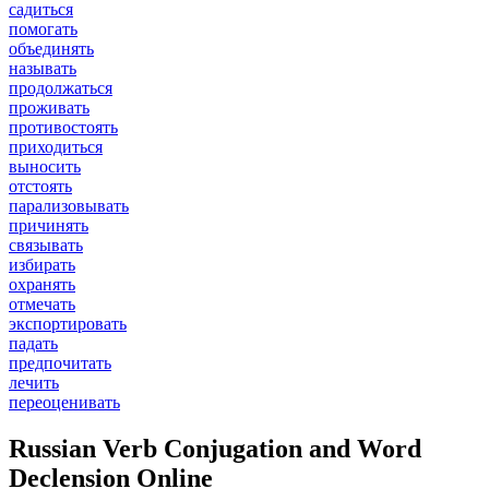
садиться
помогать
объединять
называть
продолжаться
проживать
противостоять
приходиться
выносить
отстоять
парализовывать
причинять
связывать
избирать
охранять
отмечать
экспортировать
падать
предпочитать
лечить
переоценивать
Russian Verb Conjugation and Word
Declension Online