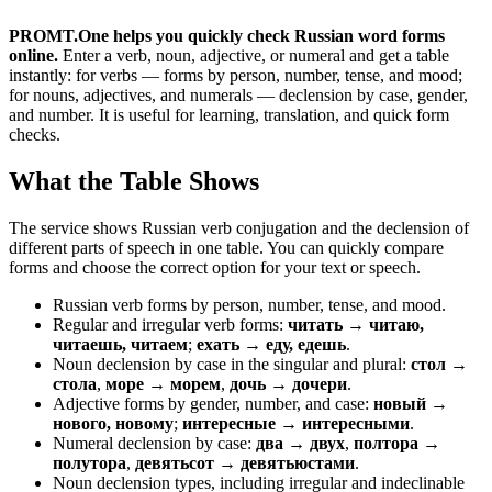
PROMT.One helps you quickly check Russian word forms
online.
Enter a verb, noun, adjective, or numeral and get a table
instantly: for verbs — forms by person, number, tense, and mood;
for nouns, adjectives, and numerals — declension by case, gender,
and number. It is useful for learning, translation, and quick form
checks.
What the Table Shows
The service shows Russian verb conjugation and the declension of
different parts of speech in one table. You can quickly compare
forms and choose the correct option for your text or speech.
Russian verb forms by person, number, tense, and mood.
Regular and irregular verb forms:
читать → читаю,
читаешь, читаем
;
ехать → еду, едешь
.
Noun declension by case in the singular and plural:
стол →
стола
,
море → морем
,
дочь → дочери
.
Adjective forms by gender, number, and case:
новый →
нового, новому
;
интересные → интересными
.
Numeral declension by case:
два → двух
,
полтора →
полутора
,
девятьсот → девятьюстами
.
Noun declension types, including irregular and indeclinable