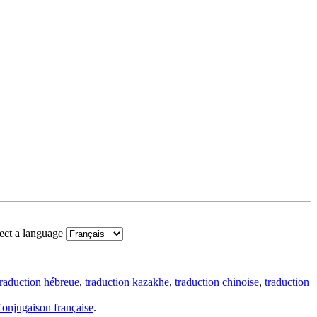
ect a language
traduction hébreue
,
traduction kazakhe
,
traduction chinoise
,
traduction
onjugaison française
.