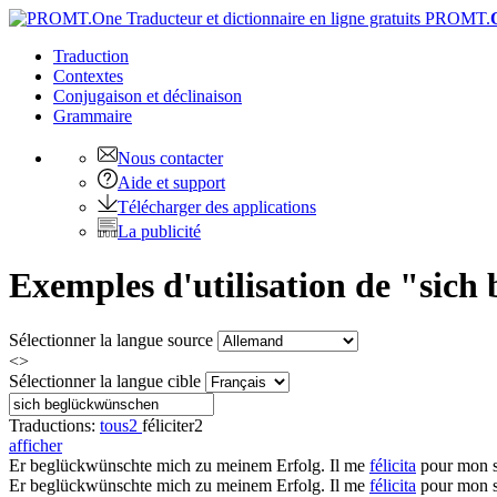
PROMT.
Traduction
Contextes
Conjugaison
et déclinaison
Grammaire
Nous contacter
Aide et support
Télécharger des applications
La publicité
Exemples d'utilisation de "sich
Sélectionner la langue source
<>
Sélectionner la langue cible
Traductions:
tous
2
féliciter
2
afficher
Er
beglückwünschte
mich zu meinem Erfolg.
Il me
félicita
pour mon s
Er
beglückwünschte mich
zu meinem Erfolg.
Il me
félicita
pour mon s