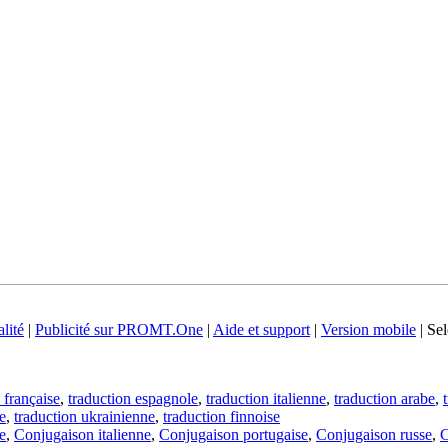
lité
|
Publicité sur PROMT.One
|
Aide et support
|
Version mobile
|
Sel
 française
,
traduction espagnole
,
traduction italienne
,
traduction arabe
,
e
,
traduction ukrainienne
,
traduction finnoise
e
,
Conjugaison italienne
,
Conjugaison portugaise
,
Conjugaison russe
,
C