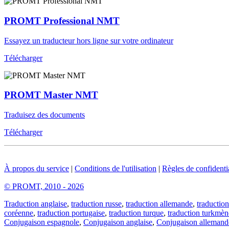
PROMT Professional NMT
Essayez un traducteur hors ligne sur votre ordinateur
Télécharger
PROMT Master NMT
Traduisez des documents
Télécharger
À propos du service
|
Conditions de l'utilisation
|
Règles de confidentia
© PROMT, 2010 - 2026
Traduction anglaise
,
traduction russe
,
traduction allemande
,
traduction
coréenne
,
traduction portugaise
,
traduction turque
,
traduction turkmèn
Conjugaison espagnole
,
Conjugaison anglaise
,
Conjugaison allemand