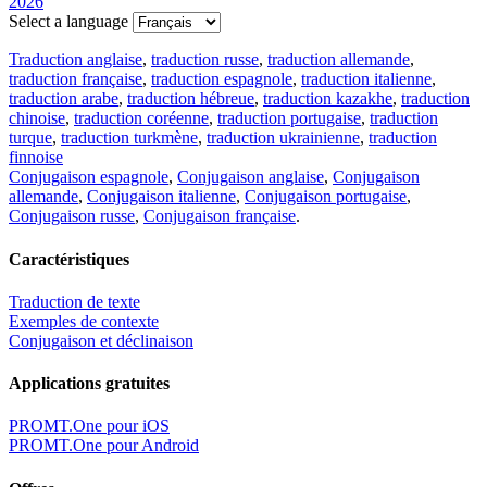
2026
Select a language
Traduction anglaise
,
traduction russe
,
traduction allemande
,
traduction française
,
traduction espagnole
,
traduction italienne
,
traduction arabe
,
traduction hébreue
,
traduction kazakhe
,
traduction
chinoise
,
traduction coréenne
,
traduction portugaise
,
traduction
turque
,
traduction turkmène
,
traduction ukrainienne
,
traduction
finnoise
Conjugaison espagnole
,
Conjugaison anglaise
,
Conjugaison
allemande
,
Conjugaison italienne
,
Conjugaison portugaise
,
Conjugaison russe
,
Conjugaison française
.
Caractéristiques
Traduction de texte
Exemples de contexte
Conjugaison et déclinaison
Applications gratuites
PROMT.One pour iOS
PROMT.One pour Android