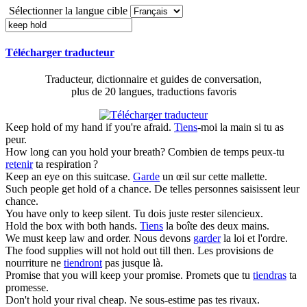
Sélectionner la langue cible
Télécharger traducteur
Traducteur, dictionnaire et guides de conversation,
plus de 20 langues, traductions favoris
Keep hold
of my hand if you're afraid.
Tiens
-moi la main si tu as
peur.
How long can you
hold
your breath?
Combien de temps peux-tu
retenir
ta respiration ?
Keep
an eye on this suitcase.
Garde
un œil sur cette mallette.
Such people get
hold
of a chance.
De telles personnes saisissent leur
chance.
You have only to
keep
silent.
Tu dois juste rester silencieux.
Hold
the box with both hands.
Tiens
la boîte des deux mains.
We must
keep
law and order.
Nous devons
garder
la loi et l'ordre.
The food supplies will not
hold
out till then.
Les provisions de
nourriture ne
tiendront
pas jusque là.
Promise that you will
keep
your promise.
Promets que tu
tiendras
ta
promesse.
Don't
hold
your rival cheap.
Ne sous-estime pas tes rivaux.