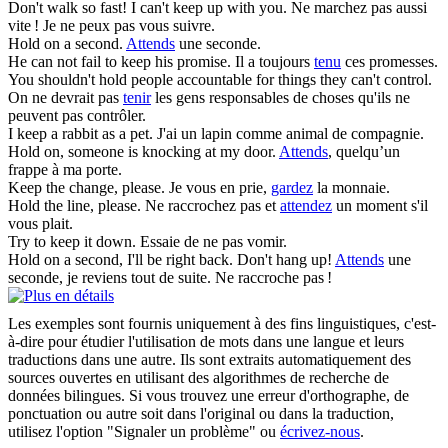
Don't walk so fast! I can't
keep
up with you.
Ne marchez pas aussi
vite ! Je ne peux pas vous suivre.
Hold
on a second.
Attends
une seconde.
He can not fail to
keep
his promise.
Il a toujours
tenu
ces promesses.
You shouldn't
hold
people accountable for things they can't control.
On ne devrait pas
tenir
les gens responsables de choses qu'ils ne
peuvent pas contrôler.
I
keep
a rabbit as a pet.
J'ai un lapin comme animal de compagnie.
Hold
on, someone is knocking at my door.
Attends
, quelqu’un
frappe à ma porte.
Keep
the change, please.
Je vous en prie,
gardez
la monnaie.
Hold
the line, please.
Ne raccrochez pas et
attendez
un moment s'il
vous plait.
Try to
keep
it down.
Essaie de ne pas vomir.
Hold
on a second, I'll be right back. Don't hang up!
Attends
une
seconde, je reviens tout de suite. Ne raccroche pas !
Les exemples sont fournis uniquement à des fins linguistiques, c'est-
à-dire pour étudier l'utilisation de mots dans une langue et leurs
traductions dans une autre. Ils sont extraits automatiquement des
sources ouvertes en utilisant des algorithmes de recherche de
données bilingues. Si vous trouvez une erreur d'orthographe, de
ponctuation ou autre soit dans l'original ou dans la traduction,
utilisez l'option "Signaler un problème" ou
écrivez-nous
.