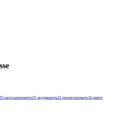
sse
35
распланировать
25
задумывать
22
проектировать
16
autres