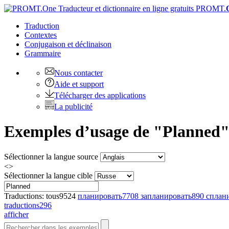
PROMT.
Traduction
Contextes
Conjugaison
et déclinaison
Grammaire
Nous contacter
Aide et support
Télécharger des applications
La publicité
Exemples d’usage de "Planned" 
Sélectionner la langue source
<>
Sélectionner la langue cible
Traductions:
tous
9524
планировать
7708
запланировать
890
сплан
traductions
296
afficher