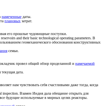
в
намеченные
даты.
ета
плановых
затрат.
ывая его прошлые чудовищные поступки.
 reservoirs and their basic technological operating parameters.
В
пользованием геомеханического обоснования конструктивных
ания
семьи.
окладчик провел общий обзор проделанной и
намечаемой
 текущая дата.
воляет нам чувствовать себя счастливыми даже тогда, когда
al inspection.
Взамен Индия дала обещание открыть для
 все будущие используемые в мирных целях реакторы.