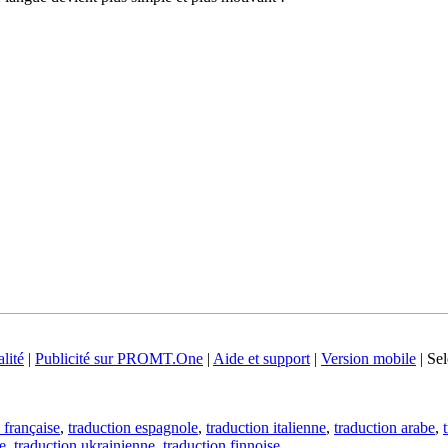
lité
|
Publicité sur PROMT.One
|
Aide et support
|
Version mobile
|
Sel
 française
,
traduction espagnole
,
traduction italienne
,
traduction arabe
,
e
,
traduction ukrainienne
,
traduction finnoise