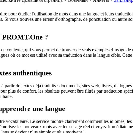
Щелкните Домашняя страница > Обычный > Анкеты >
Заплани
dire pour étudier l'utilisation de mots dans une langue et leurs traducti
. Si vous trouvez une erreur d'orthographe, de ponctuation ou autre soit 
sur PROMT.One ?
 contexte, qui vous permet de trouver de vrais exemples d’usage de mots
ingues où ce mot est utilisé avec sa traduction dans la langue cible. Ce
extes authentiques
partir de textes déjà traduits : documents, sites web, livres, dialogues
 Pour plus de confort, les résultats peuvent être filtrés par traduction 
uhaité.
 apprendre une langue
otre vocabulaire. Le service montre clairement comment les idiomes, les 
s mémorisez les nouveaux mots avec leur usage réel et voyez immédiateme
langue devient plus simple et plus motivant !