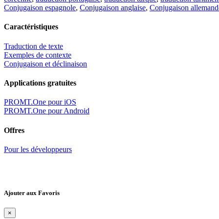
Conjugaison espagnole
,
Conjugaison anglaise
,
Conjugaison allemand
Caractéristiques
Traduction de texte
Exemples de contexte
Conjugaison et déclinaison
Applications gratuites
PROMT.One pour iOS
PROMT.One pour Android
Offres
Pour les développeurs
Ajouter aux Favoris
×