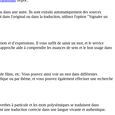
рованный
опрос.
ons dans une autre. Ils sont extraits automatiquement des sources
dans l'original ou dans la traduction, utilisez l'option "Signaler un
 et d’expressions. Il vous suffit de saisir un mot, et le service
tte approche aide à comprendre les nuances de sens et le bon usage dans
 de films, etc. Vous pouvez ainsi voir un mot dans différentes
spécifique ou par thème, et vous pouvez également effectuer une recherche
verbes à particule et les mots polysémiques se traduisent dans
nt une traduction correcte dans une langue vivante et authentique.