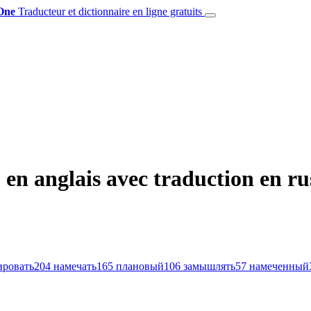
One
Traducteur et dictionnaire en ligne gratuits
en anglais avec traduction en ru
ировать
204
намечать
165
плановый
106
замышлять
57
намеченный