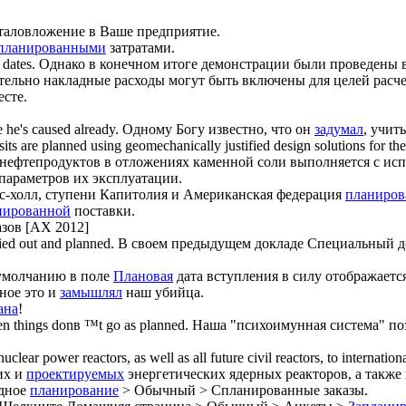
аловложение в Ваше предприятие.
планированными
затратами.
dates.
Однако в конечном итоге демонстрации были проведены 
ельно накладные расходы могут быть включены для целей расч
есте.
 he's caused already.
Одному Богу известно, что он
задумал
, учит
sits are
planned
using geomechanically justified design solutions for the
нефтепродуктов в отложениях каменной соли выполняется с ис
параметров их эксплуатации.
-холл, ступени Капитолия и Американская федерация
планиров
нированной
поставки.
азов [AX 2012]
ried out and
planned
.
В своем предыдущем докладе Специальный д
умолчанию в поле
Плановая
дата вступления в силу отображается
ное это и
замышлял
наш убийца.
ана
!
hen things donв ™t go as
planned
.
Наша "психоимунная система" поз
uclear power reactors, as well as all future civil reactors, to internation
их и
проектируемых
энергетических ядерных реакторов, а также
дное
планирование
> Обычный > Спланированные заказы.