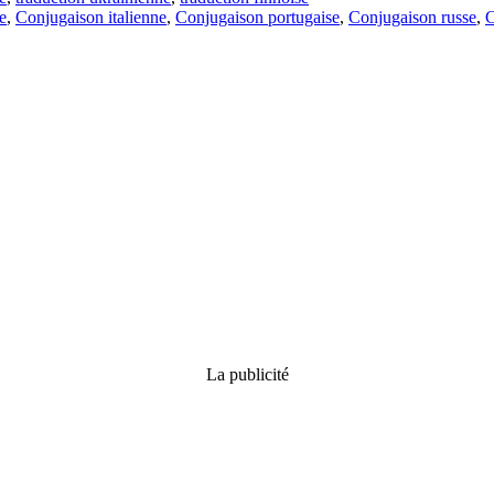
e
,
Conjugaison italienne
,
Conjugaison portugaise
,
Conjugaison russe
,
C
La publicité