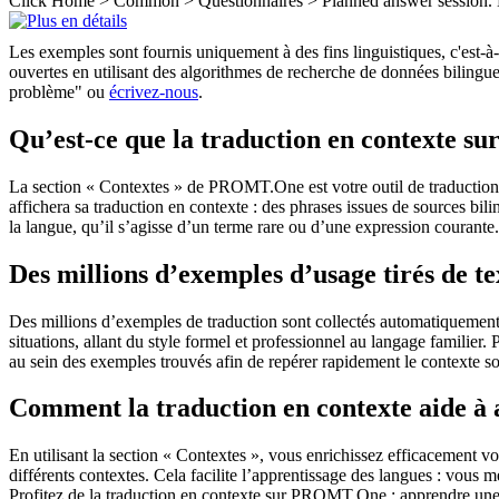
Click Home > Common > Questionnaires >
Planned
answer session.
Les exemples sont fournis uniquement à des fins linguistiques, c'est-à-
ouvertes en utilisant des algorithmes de recherche de données bilingues
problème" ou
écrivez-nous
.
Qu’est-ce que la traduction en contexte 
La section « Contextes » de PROMT.One est votre outil de traduction en
affichera sa traduction en contexte : des phrases issues de sources bil
la langue, qu’il s’agisse d’un terme rare ou d’une expression courante.
Des millions d’exemples d’usage tirés de t
Des millions d’exemples de traduction sont collectés automatiquement à 
situations, allant du style formel et professionnel au langage familier.
au sein des exemples trouvés afin de repérer rapidement le contexte so
Comment la traduction en contexte aide à
En utilisant la section « Contextes », vous enrichissez efficacement v
différents contextes. Cela facilite l’apprentissage des langues : vou
Profitez de la traduction en contexte sur PROMT.One : apprendre une 