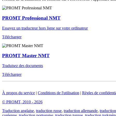
PROMT Professional NMT
Essayez un traducteur hors ligne sur votre ordinateur
Télécharger
PROMT Master NMT
Traduisez des documents
Télécharger
À propos du service
|
Conditions de l'utilisation
|
Règles de confidentia
© PROMT, 2010 - 2026
Traduction anglaise
,
traduction russe
,
traduction allemande
,
traduction
coréenne
,
traduction portugaise
,
traduction turque
,
traduction turkmèn