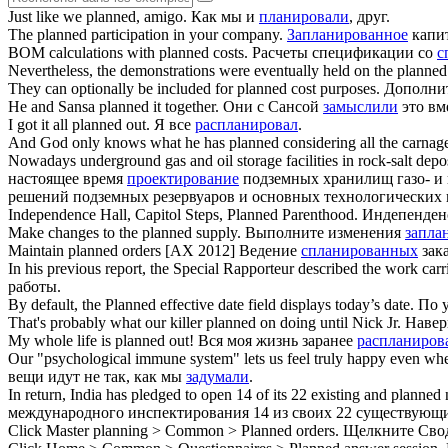
Just like we
planned
, amigo.
Как мы и
планировали
, друг.
The
planned
participation in your company.
Запланированное
капит
BOM calculations with
planned
costs.
Расчеты спецификации со
с
Nevertheless, the demonstrations were eventually held on the
planned
They can optionally be included for
planned
cost purposes.
Дополнит
He and Sansa
planned
it together.
Они с Сансой
замыслили
это вм
I got it all
planned
out.
Я все
распланировал
.
And God only knows what he has
planned
considering all the carnage
Nowadays underground gas and oil storage facilities in rock-salt depo
настоящее время
проектирование
подземных хранилищ газо- и 
решений подземных резервуаров и основных технологических 
Independence Hall, Capitol Steps,
Planned
Parenthood.
Индепенденс
Make changes to the
planned
supply.
Выполните изменения
запла
Maintain
planned
orders [AX 2012]
Ведение
спланированных
зак
In his previous report, the Special Rapporteur described the work car
работы.
By default, the
Planned
effective date field displays today’s date.
По 
That's probably what our killer
planned
on doing until Nick Jr.
Навер
My whole life is
planned
out!
Вся моя жизнь заранее
распланиров
Our "psychological immune system" lets us feel truly happy even w
вещи идут не так, как мы
задумали
.
In return, India has pledged to open 14 of its 22 existing and
planned
n
международного инспектирования 14 из своих 22 существующ
Click Master planning > Common >
Planned
orders.
Щелкните Сво