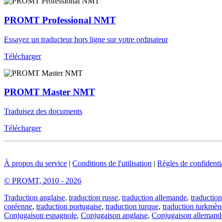
PROMT Professional NMT
Essayez un traducteur hors ligne sur votre ordinateur
Télécharger
PROMT Master NMT
Traduisez des documents
Télécharger
À propos du service
|
Conditions de l'utilisation
|
Règles de confidentia
© PROMT, 2010 - 2026
Traduction anglaise
,
traduction russe
,
traduction allemande
,
traduction
coréenne
,
traduction portugaise
,
traduction turque
,
traduction turkmèn
Conjugaison espagnole
,
Conjugaison anglaise
,
Conjugaison allemand