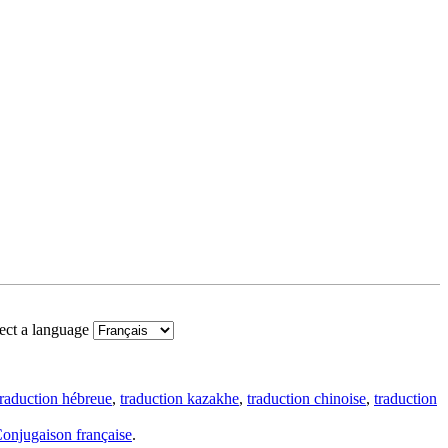
ect a language
traduction hébreue
,
traduction kazakhe
,
traduction chinoise
,
traduction
onjugaison française
.