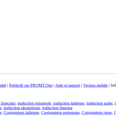
lité
|
Publicité sur PROMT.One
|
Aide et support
|
Version mobile
|
Sel
 française
,
traduction espagnole
,
traduction italienne
,
traduction arabe
,
e
,
traduction ukrainienne
,
traduction finnoise
e
,
Conjugaison italienne
,
Conjugaison portugaise
,
Conjugaison russe
,
C