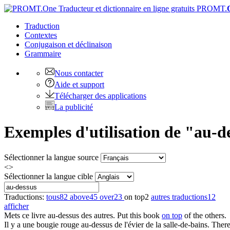
PROMT.
Traduction
Contextes
Conjugaison
et déclinaison
Grammaire
Nous contacter
Aide et support
Télécharger des applications
La publicité
Exemples d'utilisation de "au-d
Sélectionner la langue source
<>
Sélectionner la langue cible
Traductions:
tous
82
above
45
over
23
on top
2
autres traductions
12
afficher
Mets ce livre
au-dessus
des autres.
Put this book
on top
of the others.
Il y a une bougie rouge
au-dessus
de l'évier de la salle-de-bains.
There