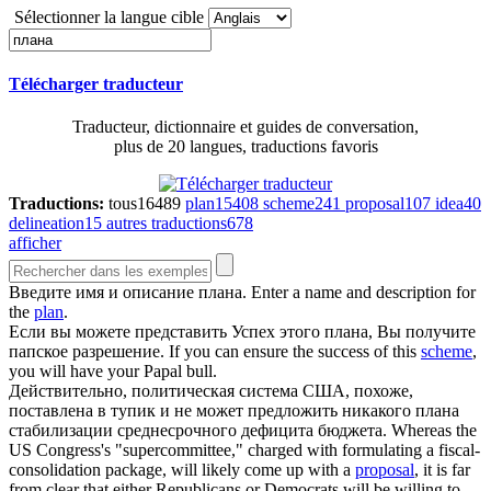
Sélectionner la langue cible
Télécharger traducteur
Traducteur, dictionnaire et guides de conversation,
plus de 20 langues, traductions favoris
Traductions:
tous
16489
plan
15408
scheme
241
proposal
107
idea
40
delineation
15
autres traductions
678
afficher
Введите имя и описание
плана
.
Enter a name and description for
the
plan
.
Если вы можете представить Успех этого
плана
, Вы получите
папское разрешение.
If you can ensure the success of this
scheme
,
you will have your Papal bull.
Действительно, политическая система США, похоже,
поставлена в тупик и не может предложить никакого
плана
стабилизации среднесрочного дефицита бюджета.
Whereas the
US Congress's "supercommittee," charged with formulating a fiscal-
consolidation package, will likely come up with a
proposal
, it is far
from clear that either Republicans or Democrats will be willing to