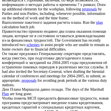
являющихся Сторонами, включая, по мере возможности,
информацию о методах работы и временны ? х рамках;
Draw
up additional elements for the workplan, following
proposals
by
Parties and non-Parties, including, whenever possible, information
on the method of work and the time frame;
Выполнение пакетного задания расчета
плана
.
Run the
plan
calculation batch job.
Правительство приняло недавно два
плана
оказания помощи
лицам, которые не в состоянии оставаться домовладельцами
из-за финансовых трудностей.
The Government has recently
introduced two
schemes
to assist people who are unable to remain as
home owners due to financial difficulties.
Он также предложил Генеральному секретарю представлять,
когда уместно, при подготовке двухгодичного
плана
конференций и заседаний на 2004-2005 годы предложения об
устранении пиковых периодов в различных местах службы.
It
had also invited the Secretary-General, when drafting the biennial
calendar of conferences and meetings for 2004-2005, to submit, as
appropriate,
proposals
for avoiding peak periods at the various duty
stations.
Дни
Плана
Маршалла давно позади.
The days of the Marshall
Plan
are long gone.
Чтобы помочь МСП преодолеть финансовые трудности, новая
программа предусматривает введение
плана
кредитования,
кредитных гарантий и специальных кредитных карточек,