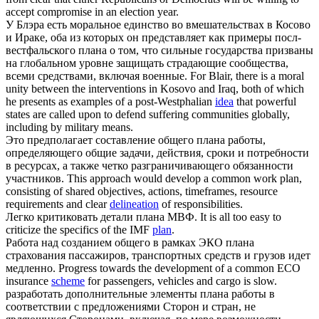
accept compromise in an election year.
У Блэра есть моральное единство во вмешательствах в Косово
и Ираке, оба из которых он представляет как примеры посл-
вестфальского
плана
о том, что сильные государства призваны
на глобальном уровне защищать страдающие сообщества,
всеми средствами, включая военные.
For Blair, there is a moral
unity between the interventions in Kosovo and Iraq, both of which
he presents as examples of a post-Westphalian
idea
that powerful
states are called upon to defend suffering communities globally,
including by military means.
Это предполагает составление общего
плана
работы,
определяющего общие задачи, действия, сроки и потребности
в ресурсах, а также четко разграничивающего обязанности
участников.
This approach would develop a common work plan,
consisting of shared objectives, actions, timeframes, resource
requirements and clear
delineation
of responsibilities.
Легко критиковать детали
плана
МВФ.
It is all too easy to
criticize the specifics of the IMF
plan
.
Работа над созданием общего в рамках ЭКО
плана
страхования пассажиров, транспортных средств и грузов идет
медленно.
Progress towards the development of a common ECO
insurance
scheme
for passengers, vehicles and cargo is slow.
разработать дополнительные элементы
плана
работы в
соответствии с предложениями Сторон и стран, не