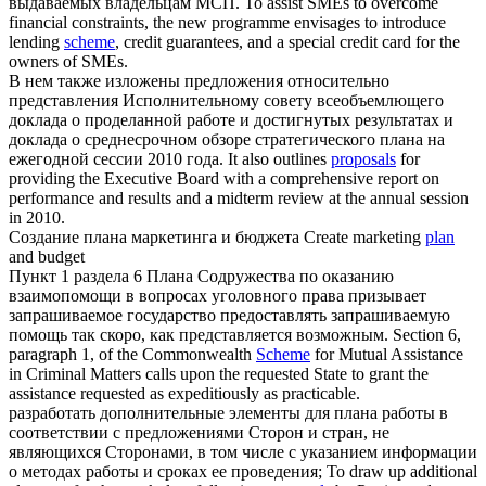
выдаваемых владельцам МСП.
To assist SMEs to overcome
financial constraints, the new programme envisages to introduce
lending
scheme
, credit guarantees, and a special credit card for the
owners of SMEs.
В нем также изложены предложения относительно
представления Исполнительному совету всеобъемлющего
доклада о проделанной работе и достигнутых результатах и
доклада о среднесрочном обзоре стратегического
плана
на
ежегодной сессии 2010 года.
It also outlines
proposals
for
providing the Executive Board with a comprehensive report on
performance and results and a midterm review at the annual session
in 2010.
Создание
плана
маркетинга и бюджета
Create marketing
plan
and budget
Пункт 1 раздела 6
Плана
Содружества по оказанию
взаимопомощи в вопросах уголовного права призывает
запрашиваемое государство предоставлять запрашиваемую
помощь так скоро, как представляется возможным.
Section 6,
paragraph 1, of the Commonwealth
Scheme
for Mutual Assistance
in Criminal Matters calls upon the requested State to grant the
assistance requested as expeditiously as practicable.
разработать дополнительные элементы для
плана
работы в
соответствии с предложениями Сторон и стран, не
являющихся Сторонами, в том числе с указанием информации
о методах работы и сроках ее проведения;
To draw up additional