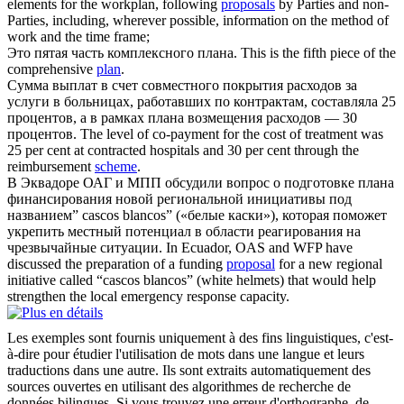
elements for the workplan, following
proposals
by Parties and non-
Parties, including, wherever possible, information on the method of
work and the time frame;
Это пятая часть комплексного
плана
.
This is the fifth piece of the
comprehensive
plan
.
Сумма выплат в счет совместного покрытия расходов за
услуги в больницах, работавших по контрактам, составляла 25
процентов, а в рамках
плана
возмещения расходов — 30
процентов.
The level of co-payment for the cost of treatment was
25 per cent at contracted hospitals and 30 per cent through the
reimbursement
scheme
.
В Эквадоре ОАГ и МПП обсудили вопрос о подготовке
плана
финансирования новой региональной инициативы под
названием” cascos blancos” («белые каски»), которая поможет
укрепить местный потенциал в области реагирования на
чрезвычайные ситуации.
In Ecuador, OAS and WFP have
discussed the preparation of a funding
proposal
for a new regional
initiative called “cascos blancos” (white helmets) that would help
strengthen the local emergency response capacity.
Les exemples sont fournis uniquement à des fins linguistiques, c'est-
à-dire pour étudier l'utilisation de mots dans une langue et leurs
traductions dans une autre. Ils sont extraits automatiquement des
sources ouvertes en utilisant des algorithmes de recherche de
données bilingues. Si vous trouvez une erreur d'orthographe, de