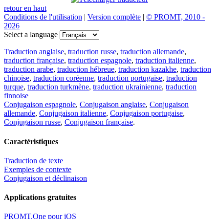
retour en haut
Conditions de l'utilisation
|
Version complète
|
© PROMT, 2010 -
2026
Select a language
Traduction anglaise
,
traduction russe
,
traduction allemande
,
traduction française
,
traduction espagnole
,
traduction italienne
,
traduction arabe
,
traduction hébreue
,
traduction kazakhe
,
traduction
chinoise
,
traduction coréenne
,
traduction portugaise
,
traduction
turque
,
traduction turkmène
,
traduction ukrainienne
,
traduction
finnoise
Conjugaison espagnole
,
Conjugaison anglaise
,
Conjugaison
allemande
,
Conjugaison italienne
,
Conjugaison portugaise
,
Conjugaison russe
,
Conjugaison française
.
Caractéristiques
Traduction de texte
Exemples de contexte
Conjugaison et déclinaison
Applications gratuites
PROMT.One pour iOS