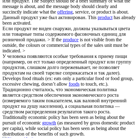
или
продукт
.
The Subject should be a brief summary of what the
message is about, and the message body should clearly and
succinctly indicate what the
offering
, service, or product is about.
Данный
продукт
уже был активирован.
This
product
has already
been activated.
Если
продукт
не виден снаружи, должны указываться цвета
или товарные типы содержимого фасовочных единиц для
розничной продажи. >
If the
produce
is not visible from the
outside, the colours or commercial types of the sales unit must be
indicated. >
У человека появляются особые требования к приему пищи
(например, он ест только определенный
продукт
или группу
продуктов, слишком долго пережевывает, не позволяет
продуктам на своей тарелке соприкасаться и так далее).
Develops food rituals (ex: eats only a particular food or food group,
excessive chewing, doesn’t allow
foods
to touch, etc.).
Традиционно считалось, что экономическая политика
является средством обеспечения экономического роста
(измеряемого таким показателем, как валовой внутренний
продукт
на душу населения), а социальная политика —
средством распределения результатов такого роста.
Traditionally economic policy has been seen as being about the
pursuit of economic
growth
(as measured by gross domestic product
per capita), while social policy has been seen as being about the
distribution of the benefits of such growth.