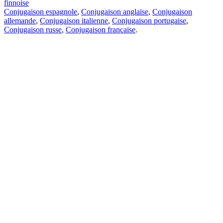
finnoise
Conjugaison espagnole
,
Conjugaison anglaise
,
Conjugaison
allemande
,
Conjugaison italienne
,
Conjugaison portugaise
,
Conjugaison russe
,
Conjugaison française
.
Caractéristiques
Traduction de texte
Exemples de contexte
Conjugaison et déclinaison
Applications gratuites
PROMT.One pour iOS
PROMT.One pour Android
Offres
Pour les développeurs
Copier
Copier la traduction
Signaler un problème