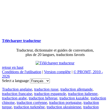
Télécharger traducteur
Traducteur, dictionnaire et guides de conversation,
plus de 20 langues, traductions favoris
retour en haut
Conditions de l'utilisation
|
Version complète
|
© PROMT, 2010 -
2026
Select a language
Traduction anglaise
,
traduction russe
,
traduction allemande
,
traduction française
,
traduction espagnole
,
traduction italienne
,
traduction arabe
,
traduction hébreue
,
traduction kazakhe
,
traduction
chinoise
,
traduction coréenne
,
traduction portugaise
,
traduction
turque
,
traduction turkmène
,
traduction ukrainienne
,
traduction