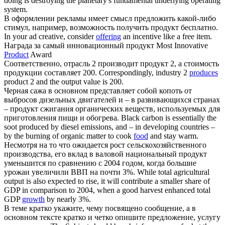
doing is destroying the planetary's fundamental underlying operating
system.
В оформлении рекламы имеет смысл предложить какой-либо
стимул, например, возможность получить
продукт
бесплатно.
In your ad creative, consider
offering
an incentive like a free item.
Награда за самый инновационный
продукт
Most Innovative
Product
Award
Соответственно, отрасль 2 производит
продукт
2, а стоимость
продукции составляет 200.
Correspondingly, industry 2
produces
product 2 and the output value is 200.
Черная сажа в основном представляет собой копоть от
выбросов дизельных двигателей и – в развивающихся странах
–
продукт
сжигания органических веществ, используемых для
приготовления пищи и обогрева.
Black carbon is essentially the
soot produced by diesel emissions, and – in developing countries –
by the burning of organic matter to cook
food
and stay warm.
Несмотря на то что ожидается рост сельскохозяйственного
производства, его вклад в валовой национальный
продукт
уменьшится по сравнению с 2004 годом, когда большие
урожаи увеличили ВВП на почти 3%.
While total agricultural
output is also expected to rise, it will contribute a smaller share of
GDP in comparison to 2004, when a good harvest enhanced total
GDP
growth
by nearly 3%.
В теме кратко укажите, чему посвящено сообщение, а в
основном тексте кратко и четко опишите предложение, услугу