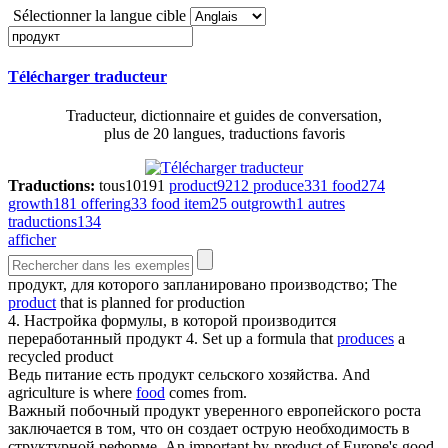
Sélectionner la langue cible
Télécharger traducteur
Traducteur, dictionnaire et guides de conversation,
plus de 20 langues, traductions favoris
Traductions:
tous
10191
product
9212
produce
331
food
274
growth
181
offering
33
food item
25
outgrowth
1
autres
traductions
134
afficher
продукт
, для которого запланировано производство;
The
product
that is planned for production
4. Настройка формулы, в которой производится
переработанный
продукт
4. Set up a formula that
produces
a
recycled product
Ведь питание есть
продукт
сельского хозяйства.
And
agriculture is where
food
comes from.
Важный побочный
продукт
уверенного европейского роста
заключается в том, что он создает острую необходимость в
структурной реформе.
An important by-product of Europe's good