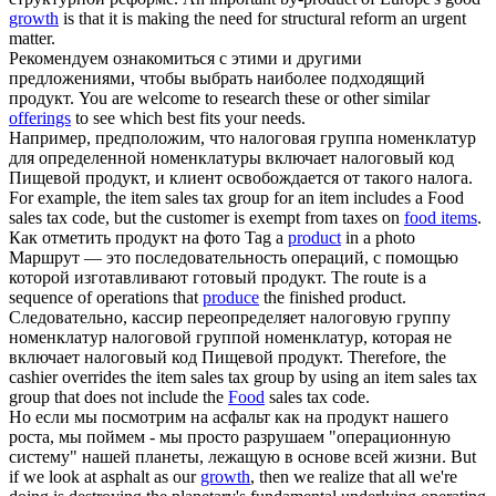
growth
is that it is making the need for structural reform an urgent
matter.
Рекомендуем ознакомиться с этими и другими
предложениями, чтобы выбрать наиболее подходящий
продукт
.
You are welcome to research these or other similar
offerings
to see which best fits your needs.
Например, предположим, что налоговая группа номенклатур
для определенной номенклатуры включает налоговый код
Пищевой
продукт
, и клиент освобождается от такого налога.
For example, the item sales tax group for an item includes a Food
sales tax code, but the customer is exempt from taxes on
food items
.
Как отметить
продукт
на фото
Tag a
product
in a photo
Маршрут — это последовательность операций, с помощью
которой изготавливают готовый
продукт
.
The route is a
sequence of operations that
produce
the finished product.
Следовательно, кассир переопределяет налоговую группу
номенклатур налоговой группой номенклатур, которая не
включает налоговый код Пищевой
продукт
.
Therefore, the
cashier overrides the item sales tax group by using an item sales tax
group that does not include the
Food
sales tax code.
Но если мы посмотрим на асфальт как на
продукт
нашего
роста, мы поймем - мы просто разрушаем "операционную
систему" нашей планеты, лежащую в основе всей жизни.
But
if we look at asphalt as our
growth
, then we realize that all we're