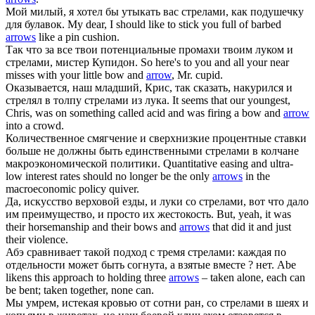
Мой милый, я хотел бы утыкать вас
стрелами
, как подушечку
для булавок.
My dear, I should like to stick you full of barbed
arrows
like a pin cushion.
Так что за все твои потенциальные промахи твоим луком и
стрелами
, мистер Купидон.
So here's to you and all your near
misses with your little bow and
arrow
, Mr. cupid.
Оказывается, наш младший, Крис, так сказать, накурился и
стрелял в толпу
стрелами
из лука.
It seems that our youngest,
Chris, was on something called acid and was firing a bow and
arrow
into a crowd.
Количественное смягчение и сверхнизкие процентные ставки
больше не должны быть единственными
стрелами
в колчане
макроэкономической политики.
Quantitative easing and ultra-
low interest rates should no longer be the only
arrows
in the
macroeconomic policy quiver.
Да, искусство верховой езды, и луки со
стрелами
, вот что дало
им преимущество, и просто их жестокость.
But, yeah, it was
their horsemanship and their bows and
arrows
that did it and just
their violence.
Абэ сравнивает такой подход с тремя
стрелами
: каждая по
отдельности может быть согнута, а взятые вместе ? нет.
Abe
likens this approach to holding three
arrows
– taken alone, each can
be bent; taken together, none can.
Мы умрем, истекая кровью от сотни ран, со
стрелами
в шеях и