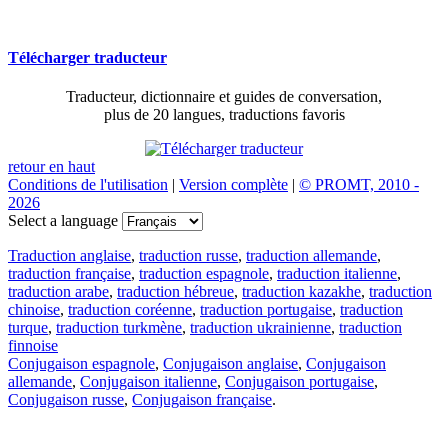
Télécharger traducteur
Traducteur, dictionnaire et guides de conversation,
plus de 20 langues, traductions favoris
retour en haut
Conditions de l'utilisation
|
Version complète
|
© PROMT, 2010 -
2026
Select a language
Traduction anglaise
,
traduction russe
,
traduction allemande
,
traduction française
,
traduction espagnole
,
traduction italienne
,
traduction arabe
,
traduction hébreue
,
traduction kazakhe
,
traduction
chinoise
,
traduction coréenne
,
traduction portugaise
,
traduction
turque
,
traduction turkmène
,
traduction ukrainienne
,
traduction
finnoise
Conjugaison espagnole
,
Conjugaison anglaise
,
Conjugaison
allemande
,
Conjugaison italienne
,
Conjugaison portugaise
,
Conjugaison russe
,
Conjugaison française
.
Caractéristiques