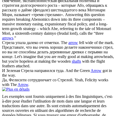
смягчение, экспансионистская фискальная политика и
стратегия долгосрочного роста – которые Абэ, обращаясь к
рассказу о дайме (феодале) шестнадцатого века Мотонари
Мори, называет «тремя
стрелами
».
Answering this question
requires breaking Abenomics down into its three components –
massive monetary easing, expansionary fiscal policy, and a long-
term growth strategy – which Abe, referring to the tale of Motonari
Mori, a sixteenth-century daimyo (feudal lord), calls the “three
arrows
.”
Стрела
упала далеко от отметки.
The
arrow
fell wide of the mark.
Представьте, что вы очень хорошо делаете наконечники
стрел
,
но вы не способны делать деревянные древки с перьями на
конце.
Let's imagine that you are really good at making arrowheads,
but you're hopeless at making the wooden
shafts
with the flight
feathers attached.
И Зеленая
Стрела
направился туда.
And the Green
Arrow
got in
the way.
Да, Фелисити сотрудничает со
Стрелой
.
Yeah, Felicity works
with The
Arrow
.
Les exemples sont fournis uniquement à des fins linguistiques, c'est-
à-dire pour étudier l'utilisation de mots dans une langue et leurs
traductions dans une autre. Ils sont extraits automatiquement des
sources ouvertes en utilisant des algorithmes de recherche de
données bilingues. Si vous trouvez une erreur d'orthographe, de