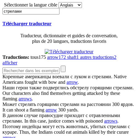
Sélectionner la langue cible
Télécharger traducteur
Traducteur, dictionnaire et guides de conversation,
plus de 20 langues, traductions favoris
Traductions:
tous
175
arrow
172
shaft
1
autres traductions
2
afficher
Коренные американцы воевали с луком и
стрелами
.
Native
Americans fought with bow and
arrow
.
Наши герои также подверглись обстрелу горящими
стрелами
.
Our characters also find themselves getting attacked by these
flaming
arrows
.
Может стрелять горящими
стрелами
на расстоянии 300 ярдов.
It can shoot a flaming
arrow
300 yards.
В данном случае правосудие приходит с отравленными
стрелами
.
In this case, justice comes with poisoned
arrows
.
Поэтому индейцы могут есть животных, убитых
стрелами
с
кураре.
Thus, the Indians could eat animals killed by their curare
arrows
.