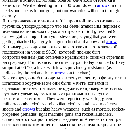
копьями в животах, но наш боевой клич эхом отзовется в
вечности.
We die bleeding from 1 00 wounds with
arrows
in our
necks and spears in our guts, but our war cries will echo through
eternity.
Я предполагаю что звонок в 911 прошлой ночью от вашего
грузчика, утверждающего что вы были атакованы парнем с
зеленым капюшоном с луком и
стрелами
.
So I guess that 9-1-1
call we got last night from your stevedore, saying that you were
getting attacked by a guy in a green hood and a bow and
arrow
.
К примеру, сегодня валютная пара отскочила от ключевой
поддержки на уровне 96.50, который прежде был
сопротивлением (как отмечено красными и синими
стрелами
на графике).
For instance, the currency pair today bounced off key
support at 96.50, a level which was previously resistance (as
indicted by the red and blue
arrows
on the chart).
Как говорят, они были одеты в зеленую военную форму или в
штатское; вооружены же они были мачете, копьями и
стрелами
, но имели и тяжелое оружие, например минометы,
ручные пулеметы, реактивные гранатометы и другие
реактивные системы.
They were reportedly wearing green
military combat clothes and civilian clothes, and used machetes,
spears and
arrows
but also heavy weapons, such as mortars, rocket-
propelled grenades, light machine guns and rocket launchers.
Ответ на этот вопрос требует разделения Абэномики на три
составляющих компонента – массивное денежно-кредитное