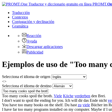
PROMT.
On
Traducción
Contextos
Conjugación
y declinación
Gramática
Reacción
Ayuda
Descargar aplicaciones
Publicidad
Ejemplos de uso de "Too many co
Selecciona el idioma de origen
<>
Selecciona el idioma de destino
Too many cooks spoil the broth
.
Viele
Köche
verderben
den Brei.
I don't want to
spoil the
ending for you.
Ich will dir das Ende nicht
ve
You have
too many
books on the shelf.
Du hast
zu
viele
Bücher im Re
I have far
too many
programs installed on my computer. Maybe if I un