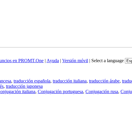
uncios en PROMT.One
|
Ayuda
|
Versión móvil
|
Select a language
ancesa
,
traducción española
,
traducción italiana
,
traducción árabe
,
tradu
és
,
traducción japonesa
onjugación italiana
,
Conjugación portuguesa
,
Conjugación rusa
,
Conju