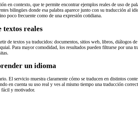
en contexto, que te permite encontrar ejemplos reales de uso de palab
uentes bilingües donde esa palabra aparece junto con su traducción al i
érmino poco frecuente como de una expresión cotidiana.
 textos reales
r de textos ya traducidos: documentos, sitios web, libros, diálogos de p
loquial. Para mayor comodidad, los resultados pueden filtrarse por una 
itas.
prender un idioma
rio. El servicio muestra claramente cómo se traducen en distintos conte
iendo en cuenta su uso real y ves al mismo tiempo una traducción correct
fácil y motivador.