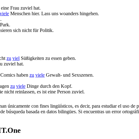
eine Frau zuviel hat.
viele
Menschen hier. Lass uns woanders hingehen.
.
Park.
eren sich nicht für Politik.
icht
zu
viel
Süßigkeiten zu essen geben.
 zuviel hat.
n Comics haben
zu
viele
Gewalt- und Sexszenen.
Tagen
zu
viele
Dinge durch den Kopf.
e nicht reinlassen, es ist eine Person zuviel.
an únicamente con fines lingüísticos, es decir, para estudiar el uso de 
de búsqueda basada en datos bilingües. Si encuentras un error ortográfic
MT.One