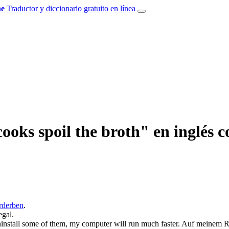
e
Traductor y diccionario gratuito en línea
oks spoil the broth" en inglés c
rderben
.
gal.
install some of them, my computer will run much faster.
Auf meinem Re