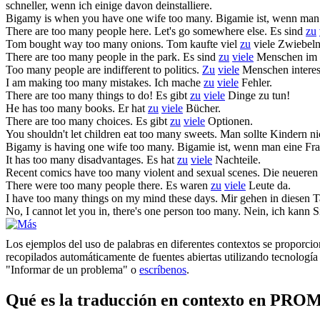
schneller, wenn ich einige davon deinstalliere.
Bigamy is when you have one wife
too many
.
Bigamie ist, wenn man 
There are
too many
people here. Let's go somewhere else.
Es sind
zu
Tom bought way
too many
onions.
Tom kaufte viel
zu
viele Zwiebeln
There are
too many
people in the park.
Es sind
zu
viele
Menschen im 
Too many
people are indifferent to politics.
Zu
viele
Menschen interessi
I am making
too many
mistakes.
Ich mache
zu
viele
Fehler.
There are
too many
things to do!
Es gibt
zu
viele
Dinge zu tun!
He has
too many
books.
Er hat
zu
viele
Bücher.
There are
too many
choices.
Es gibt
zu
viele
Optionen.
You shouldn't let children eat
too many
sweets.
Man sollte Kindern n
Bigamy is having one wife
too many
.
Bigamie ist, wenn man eine Frau
It has
too many
disadvantages.
Es hat
zu
viele
Nachteile.
Recent comics have
too many
violent and sexual scenes.
Die neuere
There were
too many
people there.
Es waren
zu
viele
Leute da.
I have
too many
things on my mind these days.
Mir gehen in diesen 
No, I cannot let you in, there's one person
too many
.
Nein, ich kann Si
Los ejemplos del uso de palabras en diferentes contextos se proporcion
recopilados automáticamente de fuentes abiertas utilizando tecnología 
"Informar de un problema" o
escríbenos
.
Qué es la traducción en contexto en PRO