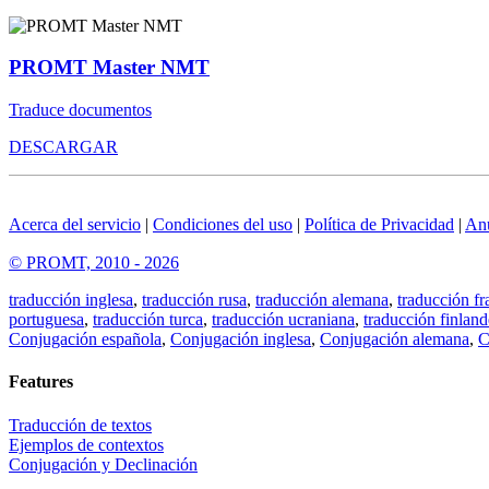
PROMT Master NMT
Traduce documentos
DESCARGAR
Acerca del servicio
|
Condiciones del uso
|
Política de Privacidad
|
An
© PROMT, 2010 - 2026
traducción inglesa
,
traducción rusa
,
traducción alemana
,
traducción fr
portuguesa
,
traducción turca
,
traducción ucraniana
,
traducción finland
Conjugación española
,
Conjugación inglesa
,
Conjugación alemana
,
C
Features
Traducción de textos
Ejemplos de contextos
Conjugación y Declinación