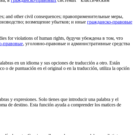
ва, в
гражданско-правовых
системах " классическим "
es; and other
civil
consequences;
правоприменительные меры,
роизводство; возмещение убытков; и иные
гражданско-правовые
ies for violations of human rights,
будучи убеждена в том, что
о-правовые
, уголовно-правовые и административные средства
palabras en un idioma y sus opciones de traducción a otro. Están
o o de puntuación en el original o en la traducción, utiliza la opción
ras y expresiones. Solo tienes que introducir una palabra y el
dioma de destino. Esta función ayuda a comprender los matices de