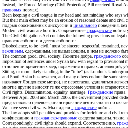
Instead, the Forced Marriage (
Civil
Protection) Bill received Royal As
правовых
нормах).
Been keeping a
civil
tongue in my head and not minding who says wh
But their main effect may be an erosion of reasoned debate and
civil
c
подрыв обоснованных дискуссий и
цивильного
поведения, без
Modern
civil
wars are horrific.
Современные
гражданские
войны 
The
Civil
Obligations Act contains the following provisions on legal c
правоспособности и дееспособности:
Disobedience, to be ‘
civil
,’ must be sincere, respectful, restrained, nev
вежливым
, сдержанным, не вызывающим, в нем не должно быть
The common good,
civil
society:
Понятие добра,
гражданского
общ
Imposition of sentences under Syrian law with regard to provisional m
отношении временных мер, поражения в правах, апелляций, у
Sitting, or more likely standing, in the "tube" (as London's Undergr
and South Asian businessmen, and many others endure the same stressf
называют Лондонское метро), не перестаешь удивляться легко
многие другие выносят те же стрессовые условия и стараются 
Civil
rights, Discrimination, equality, marriage.
Гражданские
права, 
Between April 2003 and March 2006, the Government provided dedic
предоставляло целевое финансирование деятельности по оказ
We have seen
civil
wars.
Мы видели
гражданские
войны.
The law adopts stiff penalties and provides for forfeiture and
civil
reme
конфискацию и
гражданско-правовые
средства защиты, такие, 
Correspondingly,
civil
rights should expand.
Соответственно,
граж