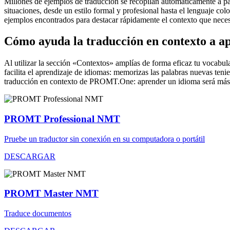
Millones de ejemplos de traducción se recopilan automáticamente a parti
situaciones, desde un estilo formal y profesional hasta el lenguaje co
ejemplos encontrados para destacar rápidamente el contexto que neces
Cómo ayuda la traducción en contexto a a
Al utilizar la sección «Contextos» amplías de forma eficaz tu vocabula
facilita el aprendizaje de idiomas: memorizas las palabras nuevas ten
traducción en contexto de PROMT.One: aprender un idioma será más 
PROMT Professional NMT
Pruebe un traductor sin conexión en su computadora o portátil
DESCARGAR
PROMT Master NMT
Traduce documentos