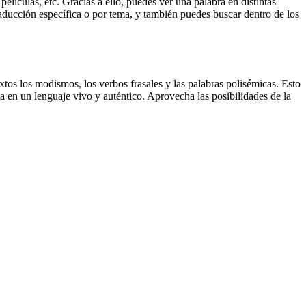
elículas, etc. Gracias a ello, puedes ver una palabra en distintas
traducción específica o por tema, y también puedes buscar dentro de los
xtos los modismos, los verbos frasales y las palabras polisémicas. Esto
a en un lenguaje vivo y auténtico. Aprovecha las posibilidades de la