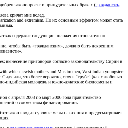
одобрен законопроект о принудительных браках (
гражданско-
зяева кричат мне вслед.
arization and extremism.
Но их основным эффектом может стать
емизма.
ьствах содержит следующие положения относительно
ие, чтобы быть «гражданским», должно быть искренним,
ненависти».
es;
вынесение приговоров согласно законодательству Сирии в
ase with which Jewish mothers and Muslim men, West Indian youngsters
.
Сидя или, что более вероятно, стоя в "трубе" (как с любовью
адно-индийская молодежь и южно-азиатские бизнесмены и
иод с апреля 2003 по март 2006 года правительство
ашений о совместном финансировании.
Этот закон вводит суровые меры наказания и предусматривает
ация.