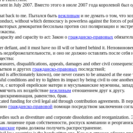
sent in July 2007.
Вместо этого в июле 2007 года королевой был 
at back to me.
Пытался быть
вежливым
и не думать о том, что хо
onduct, without which democracy is powerless against the forces of pol
 которых демократия бессильна против сил поляризации и экстр
ужасны.
apacity and capacity to act:
Закон о
гражданско-правовых
обязател
er defiant, and it must have no ill will or hatred behind it.
Неповиновен
 недоброжелательности, и оно не должно оставлять после себя 
ества:
easures, disqualifications, appeals, damages and other
civil
consequenc
бытков и других
гражданско-правовых
последствий;
ound is affectionately known), one never ceases to be amazed at the e
ul conditions and try to lighten its impact by being
civil
to one another
сти, с которой еврейские матери и мусульманские мужчины, зап
смягчить их воздействие
вежливым
отношением друг к другу.
дискриминация, равенство, брак.
ated funding for
civil
legal aid through contribution agreements.
В пер
анию
гражданско-правовой
помощи посредством заключения согл
dies such as divestiture and corporate dissolution and reorganization.
как лишение прав собственности, роспуск компании и реорганиз
данские
права должны получить распространение.