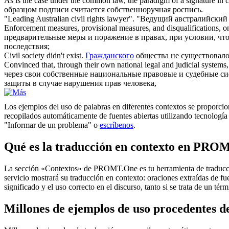
As is the case under the common law, the paradigm of a signature in
c
образцом подписи считается собственноручная роспись.
"Leading Australian
civil
rights lawyer".
"Ведущий австралийский
Enforcement measures, provisional measures, and disqualifications, o
предварительные меры и поражение в правах, при условии, чт
последствия;
Civil
society didn't exist.
Гражданского
общества не существовало
Convinced that, through their own national legal and judicial systems
через свои собственные национальные правовые и судебные с
защиты в случае нарушения прав человека,
Los ejemplos del uso de palabras en diferentes contextos se proporcion
recopilados automáticamente de fuentes abiertas utilizando tecnología 
"Informar de un problema" o
escríbenos
.
Qué es la traducción en contexto en PRO
La sección «Contextos» de PROMT.One es tu herramienta de traducción 
servicio mostrará su traducción en contexto: oraciones extraídas de f
significado y el uso correcto en el discurso, tanto si se trata de un t
Millones de ejemplos de uso procedentes de