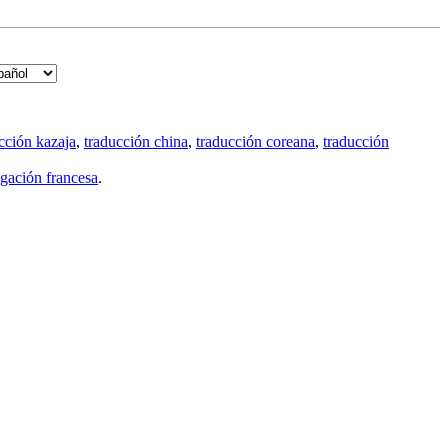
cción kazaja
,
traducción china
,
traducción coreana
,
traducción
gación francesa
.