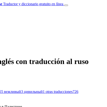
e
Traductor y diccionario gratuito en línea
glés con traducción al ruso
55
вежливый
3
цивильный
1
otras traducciones
726
 в Палестине