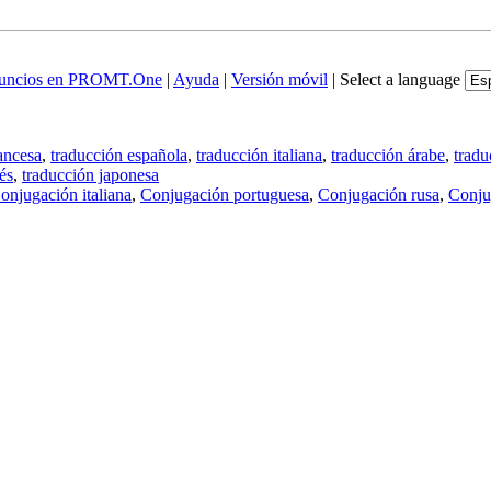
uncios en PROMT.One
|
Ayuda
|
Versión móvil
|
Select a language
ancesa
,
traducción española
,
traducción italiana
,
traducción árabe
,
tradu
és
,
traducción japonesa
onjugación italiana
,
Conjugación portuguesa
,
Conjugación rusa
,
Conju