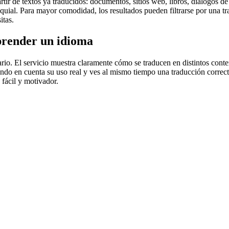
r de textos ya traducidos: documentos, sitios web, libros, diálogos de p
loquial. Para mayor comodidad, los resultados pueden filtrarse por una 
itas.
prender un idioma
rio. El servicio muestra claramente cómo se traducen en distintos conte
iendo en cuenta su uso real y ves al mismo tiempo una traducción correct
fácil y motivador.