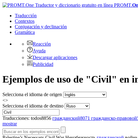
PROMT.
On
Traducción
Contextos
Conjugación
y declinación
Gramática
Reacción
Ayuda
Descargar aplicaciones
Publicidad
Ejemplos de uso de "Civil" en in
Selecciona el idioma de origen
<>
Selecciona el idioma de destino
Traducciones:
todos
8856
гражданский
8071
гражданско-правовой
mostrar
Palestine’s Necessary
Civil
War
Неизбежность
гражданской
войны