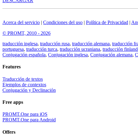
DESCARGAR
Acerca del servicio
|
Condiciones del uso
|
Política de Privacidad
|
An
© PROMT, 2010 - 2026
traducción inglesa
,
traducción rusa
,
traducción alemana
,
traducción fr
portuguesa
,
traducción turca
,
traducción ucraniana
,
traducción finland
Conjugación española
,
Conjugación inglesa
,
Conjugación alemana
,
C
Features
Traducción de textos
Ejemplos de contextos
Conjugación y Declinación
Free apps
PROMT.One para iOS
PROMT.One para Android
Offers