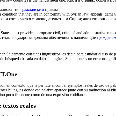
ivil
law countries is the handwritten one.
Как и в странах общего пра
 адвокат по
гражданским
правам".
n condition that they are in conformity with Syrian law; appeals; damag
о они согласуются с законодательством Сирии; апелляционное п
.
, States must provide appropriate
civil
, criminal and administrative remed
истемы государства должны обеспечивать надлежащие
гражданск
an únicamente con fines lingüísticos, es decir, para estudiar el uso de 
de búsqueda basada en datos bilingües. Si encuentras un error ortográfic
MT.One
en contexto, que te permite encontrar ejemplos reales de uso de palab
uentes bilingües donde esa palabra aparece junto con su traducción al i
érmino poco frecuente como de una expresión cotidiana.
 textos reales