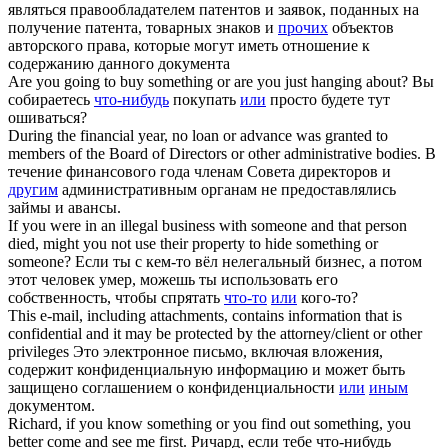
являться правообладателем патентов и заявок, поданных на
получение патента, товарных знаков и
прочих
объектов
авторского права, которые могут иметь отношение к
содержанию данного документа
Are you going to buy
something or
are you just hanging about?
Вы
собираетесь
что-нибудь
покупать
или
просто будете тут
ошиваться?
During the financial year, no loan or advance was granted to
members of the Board of Directors
or other
administrative bodies.
В
течение финансового года членам Совета директоров и
другим
административным органам не предоставлялись
займы и авансы.
If you were in an illegal business with someone and that person
died, might you not use their property to hide
something or
someone?
Если ты с кем-то вёл нелегальный бизнес, а потом
этот человек умер, можешь ты использовать его
собственность, чтобы спрятать
что-то
или
кого-то?
This e-mail, including attachments, contains information that is
confidential and it may be protected by the attorney/client
or other
privileges
Это электронное письмо, включая вложения,
содержит конфиденциальную информацию и может быть
защищено соглашением о конфиденциальности
или
иным
документом.
Richard, if you know
something or
you find out something, you
better come and see me first.
Ричард, если тебе что-нибудь