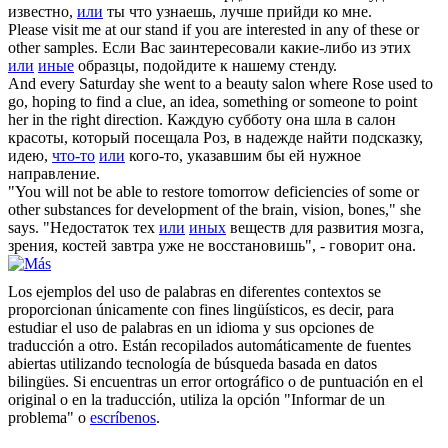
известно,
или
ты что узнаешь, лучше прийди ко мне.
Please visit me at our stand if you are interested in any of these
or
other
samples.
Если Вас заинтересовали какие-либо из этих
или
иные
образцы, подойдите к нашему стенду.
And every Saturday she went to a beauty salon where Rose used to
go, hoping to find a clue, an idea,
something or
someone to point
her in the right direction.
Каждую субботу она шла в салон
красоты, который посещала Роз, в надежде найти подсказку,
идею,
что-то
или
кого-то, указавшим бы ей нужное
направление.
"You will not be able to restore tomorrow deficiencies of some
or
other
substances for development of the brain, vision, bones," she
says.
"Недостаток тех
или
иных
веществ для развития мозга,
зрения, костей завтра уже не восстановишь", - говорит она.
Los ejemplos del uso de palabras en diferentes contextos se
proporcionan únicamente con fines lingüísticos, es decir, para
estudiar el uso de palabras en un idioma y sus opciones de
traducción a otro. Están recopilados automáticamente de fuentes
abiertas utilizando tecnología de búsqueda basada en datos
bilingües. Si encuentras un error ortográfico o de puntuación en el
original o en la traducción, utiliza la opción "Informar de un
problema" o
escríbenos
.