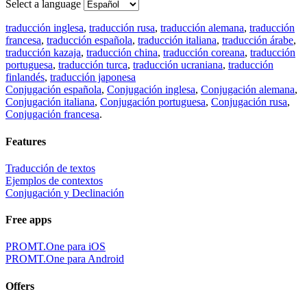
Select a language
traducción inglesa
,
traducción rusa
,
traducción alemana
,
traducción
francesa
,
traducción española
,
traducción italiana
,
traducción árabe
,
traducción kazaja
,
traducción china
,
traducción coreana
,
traducción
portuguesa
,
traducción turca
,
traducción ucraniana
,
traducción
finlandés
,
traducción japonesa
Conjugación española
,
Conjugación inglesa
,
Conjugación alemana
,
Conjugación italiana
,
Conjugación portuguesa
,
Conjugación rusa
,
Conjugación francesa
.
Features
Traducción de textos
Ejemplos de contextos
Conjugación y Declinación
Free apps
PROMT.One para iOS
PROMT.One para Android
Offers