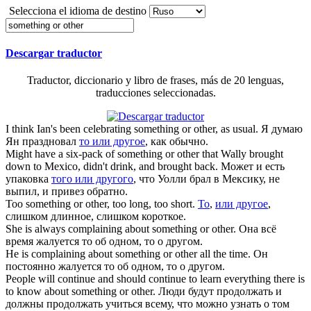
Selecciona el idioma de destino
Descargar traductor
Traductor, diccionario y libro de frases, más de 20 lenguas,
traducciones seleccionadas.
I think Ian's been celebrating
something or other
, as usual.
Я думаю
Ян праздновал
то или другое
, как обычно.
Might have a six-pack of
something or other
that Wally brought
down to Mexico, didn't drink, and brought back.
Может и есть
упаковка
того или другого
, что Уолли брал в Мексику, не
выпил, и привез обратно.
Too
something or other
, too long, too short.
То
,
или другое
,
слишком длинное, слишком короткое.
She is always complaining about
something or other
.
Она всё
время жалуется то об одном, то о другом.
He is complaining about
something or other
all the time.
Он
постоянно жалуется то об одном, то о другом.
People will continue and should continue to learn everything there is
to know about
something or other
.
Люди будут продолжать и
должны продолжать учиться всему, что можно узнать о том