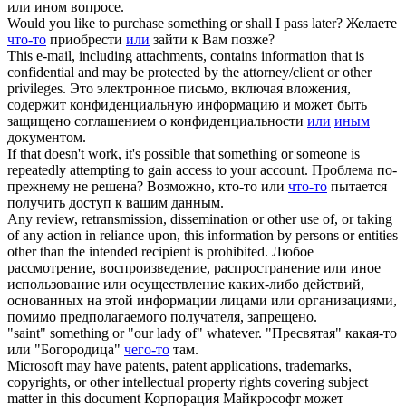
или ином вопросе.
Would you like to purchase
something or
shall I pass later?
Желаете
что-то
приобрести
или
зайти к Вам позже?
This e-mail, including attachments, contains information that is
confidential and may be protected by the attorney/client
or other
privileges.
Это электронное письмо, включая вложения,
содержит конфиденциальную информацию и может быть
защищено соглашением о конфиденциальности
или
иным
документом.
If that doesn't work, it's possible that
something or
someone is
repeatedly attempting to gain access to your account.
Проблема по-
прежнему не решена? Возможно, кто-то или
что-то
пытается
получить доступ к вашим данным.
Any review, retransmission, dissemination
or other
use of, or taking
of any action in reliance upon, this information by persons or entities
other than the intended recipient is prohibited.
Любое
рассмотрение, воспроизведение, распространение или иное
использование или осуществление каких-либо действий,
основанных на этой информации лицами или организациями,
помимо предполагаемого получателя, запрещено.
"saint"
something or
"our lady of" whatever.
"Пресвятая" какая-то
или "Богородица"
чего-то
там.
Microsoft may have patents, patent applications, trademarks,
copyrights,
or other
intellectual property rights covering subject
matter in this document
Корпорация Майкрософт может