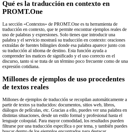
Qué es la traducción en contexto en
PROMT.One
La sección «Contextos» de PROMT.One es tu herramienta de
traducción en contexto, que te permite encontrar ejemplos reales de
uso de palabras y expresiones. Solo tienes que introducir una
palabra y el servicio mostrará su traducción en contexto: oraciones
extraídas de fuentes bilingües donde esa palabra aparece junto con
su traducción al idioma de destino. Esta función ayuda a
comprender los matices de significado y el uso correcto en el
discurso, tanto si se trata de un término poco frecuente como de una
expresión cotidiana.
Millones de ejemplos de uso procedentes
de textos reales
Millones de ejemplos de traducción se recopilan automáticamente a
partir de textos ya traducidos: documentos, sitios web, libros,
diálogos de películas, etc. Gracias a ello, puedes ver una palabra en
distintas situaciones, desde un estilo formal y profesional hasta el
lenguaje coloquial. Para mayor comodidad, los resultados pueden
filtrarse por una traducción específica o por tema, y también puedes
buscar dentro de los ejemplos encontrados para destacar