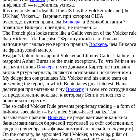
инфляцией — и добились успеха.
It is obviously not ideal that the US has the
Volcker
rule and [the
UK has] Vickers...”
Вариант, при котором США
руководствуются правилом
Волкера
, а Великобритания ?
правилом Викерса, очевидно, не идеален...»
The French plan looks more like a Gallic version of the
Volcker
rule
than Vickers “à la française.”
Французский план больше
напоминает галльскую версию правила
Волкера
, чем Викерса
на французский манер.
Reagan’s failure to reappoint
Volcker
and Jimmy Carter’s failure to
reappoint Arthur Burns are the main exceptions.
То, что Рейган не
назначил вновь
Волкера
и что Джимми Картер не назначил
вновь Артура Бернаса, являются основными исключениями.
My delegation congratulates Mr.
Volcker
and his entire team on
presenting the report, in which Benin takes great interest.
Наша
делегация признательна г-ну
Волкеру
и всем его сотрудникам
за представление доклада, к которому Бенин относится с
большим интересом.
The so-called
Volcker
Rule prevents proprietary trading – a form of
in-house speculation – by United States-based banks.
Так
называемое правило
Волкера
не разрешает американским
банкам заниматься биржевой торговлей за счёт собственных
средств (своеобразная форма внутрибанковской спекуляции).
On the contrary, he appointed Paul
Volcker
, a towering pillar of
monetary stability, as chairman of the Board of Governors.