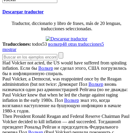
Descargar traductor
Traductor, diccionario y libro de frases, más de 20 lenguas,
traducciones seleccionadas.
Traducciones:
todos
53
волкер
48
otras traducciones
5
mostrar
Had
Volcker
not acted, the US would have suffered from spiraling
inflation.
Если бы
Волкер
не сделал этого, США погрузились
бы в инфляционную спираль.
Paul
Volcker
, a Democrat, was reappointed once by the Reagan
administration (but not twice:
Демократ Пол
Волкер
вновь
назначался один раз администрацией Рейгана (но не дважды:
Paul
Volcker
knew that when he led the charge against raging
inflation in the early 1980s.
Пол
Волкер
знал это, когда
возглавил наступление на бушующую инфляцию в начале
1980-х годов.
Then President Ronald Reagan and Federal Reserve Chairman Paul
Volcker
decided to kill inflation — and succeeded.
Тогдашний
президент Рональд Рейган и председатель Федерального
резерва Пол
Волкер
(Paul Volcker) решили покончить с