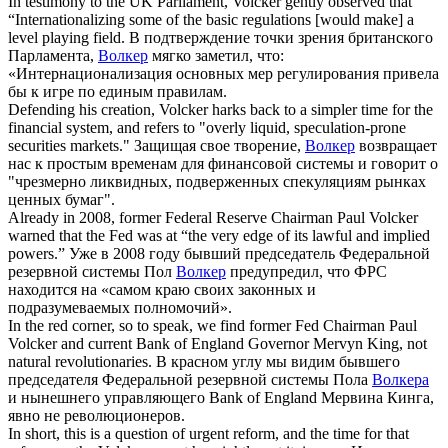
In testimony to the UK Parliament,
Volcker
gently observed that
“Internationalizing some of the basic regulations [would make] a
level playing field.
В подтверждение точки зрения британского
Парламента,
Волкер
мягко заметил, что:
«Интернационализация основных мер регулирования привела
бы к игре по единым правилам.
Defending his creation,
Volcker
harks back to a simpler time for the
financial system, and refers to "overly liquid, speculation-prone
securities markets."
Защищая свое творение,
Волкер
возвращает
нас к простым временам для финансовой системы и говорит о
"чрезмерно ликвидных, подверженных спекуляциям рынках
ценных бумаг".
Already in 2008, former Federal Reserve Chairman Paul
Volcker
warned that the Fed was at “the very edge of its lawful and implied
powers.”
Уже в 2008 году бывший председатель Федеральной
резервной системы Пол
Волкер
предупредил, что ФРС
находится на «самом краю своих законных и
подразумеваемых полномочий».
In the red corner, so to speak, we find former Fed Chairman Paul
Volcker
and current Bank of England Governor Mervyn King, not
natural revolutionaries.
В красном углу мы видим бывшего
председателя Федеральной резервной системы Пола
Волкера
и нынешнего управляющего Bank of England Мервина Кинга,
явно не революционеров.
In short, this is a question of urgent reform, and the time for that