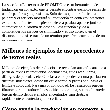
La sección «Contextos» de PROMT.One es tu herramienta de
traducción en contexto, que te permite encontrar ejemplos reales de
uso de palabras y expresiones. Solo tienes que introducir una
palabra y el servicio mostrará su traducción en contexto: oraciones
extraídas de fuentes bilingües donde esa palabra aparece junto con
su traducción al idioma de destino. Esta función ayuda a
comprender los matices de significado y el uso correcto en el
discurso, tanto si se trata de un término poco frecuente como de una
expresión cotidiana.
Millones de ejemplos de uso procedentes
de textos reales
Millones de ejemplos de traducción se recopilan automáticamente a
partir de textos ya traducidos: documentos, sitios web, libros,
diálogos de películas, etc. Gracias a ello, puedes ver una palabra en
distintas situaciones, desde un estilo formal y profesional hasta el
lenguaje coloquial. Para mayor comodidad, los resultados pueden
filtrarse por una traducción específica o por tema, y también puedes
buscar dentro de los ejemplos encontrados para destacar
rápidamente el contexto que necesitas.
Cómo ayuda la traducción en contexto a