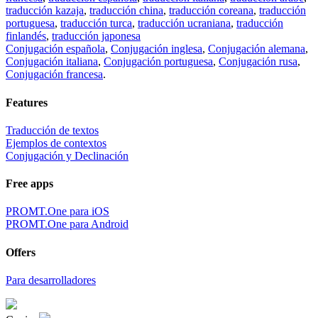
traducción kazaja
,
traducción china
,
traducción coreana
,
traducción
portuguesa
,
traducción turca
,
traducción ucraniana
,
traducción
finlandés
,
traducción japonesa
Conjugación española
,
Conjugación inglesa
,
Conjugación alemana
,
Conjugación italiana
,
Conjugación portuguesa
,
Conjugación rusa
,
Conjugación francesa
.
Features
Traducción de textos
Ejemplos de contextos
Conjugación y Declinación
Free apps
PROMT.One para iOS
PROMT.One para Android
Offers
Para desarrolladores