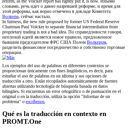
reform, as the
Volcker
report has rightly put it, is now.
Иными
словами, речь идет о давно назревшей реформе, и время для
этой реформы, как верно отмечено в докладе Комитета
Волкера
, сейчас настало.
In fairness, the new rule proposed by former US Federal Reserve
Chairman Paul
Volcker
to separate financial intermediation from
proprietary trading is not a bad idea.
По справедливости говоря,
неплохой идеей является новое правило, предложенное
бывшим председателем ФРС США Полом
Волкером
,
разделить финансовое посредничество и собственно торговые
операции.
Los ejemplos del uso de palabras en diferentes contextos se
proporcionan únicamente con fines lingüísticos, es decir, para
estudiar el uso de palabras en un idioma y sus opciones de
traducción a otro. Están recopilados automáticamente de fuentes
abiertas utilizando tecnología de búsqueda basada en datos
bilingües. Si encuentras un error ortográfico o de puntuación en el
original o en la traducción, utiliza la opción "Informar de un
problema" o
escríbenos
.
Qué es la traducción en contexto en
PROMT.One