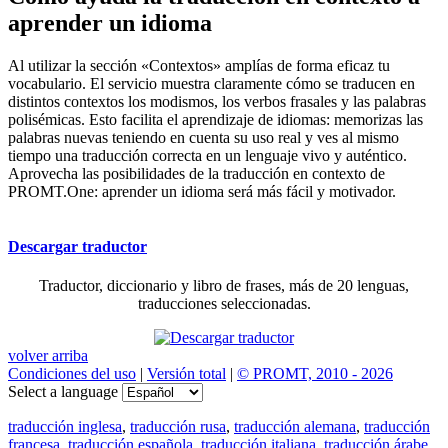
aprender un idioma
Al utilizar la sección «Contextos» amplías de forma eficaz tu
vocabulario. El servicio muestra claramente cómo se traducen en
distintos contextos los modismos, los verbos frasales y las palabras
polisémicas. Esto facilita el aprendizaje de idiomas: memorizas las
palabras nuevas teniendo en cuenta su uso real y ves al mismo
tiempo una traducción correcta en un lenguaje vivo y auténtico.
Aprovecha las posibilidades de la traducción en contexto de
PROMT.One: aprender un idioma será más fácil y motivador.
Descargar traductor
Traductor, diccionario y libro de frases, más de 20 lenguas,
traducciones seleccionadas.
volver arriba
Condiciones del uso
|
Versión total
|
© PROMT, 2010 - 2026
Select a language
traducción inglesa
,
traducción rusa
,
traducción alemana
,
traducción
francesa
,
traducción española
,
traducción italiana
,
traducción árabe
,