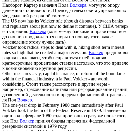
Наоборот, Картер назначил Пола
Волкера
, могучую опору
денежной стабильности, Председателем совета управляющих
Федеральной резервной системы.
The US now has its
Volcker
rule (though disputes between banks
and regulators about just how to define it continue).
У США теперь
есть правило
Волкера
(хотя между банками и правительством
до сих пор продолжаются споры по поводу того, какое
определение этому лучше дать).
Volcker
took radical steps to deal with it, hiking short-term interest
rates so high that he created a major recession.
Волкер
предпринял
радикальные шаги, чтобы справиться с ней, подняв
краткосрочные процентные ставки настолько, что это привело
к возникновению крупной рецессии.
Other measures - say, capital insurance, or reform of the boundaries
within the financial industry, à la Paul
Volcker
- are worth
considering.
Стоит также рассмотреть и другие меры -
например, страхование капитала или реформирование границ
дозволенной деятельности в пределах финансовой отрасли а-
ля Пол
Волкер
.
The one-year drop in February 1980 came immediately after Paul
Volcker
took the helm of the Federal Reserve in 1979.
Падение на
один год в феврале 1980 года произошло сразу же после того,
как Пол
Волкер
принял бразды правления Федеральной
резервной системой в 1979 году.