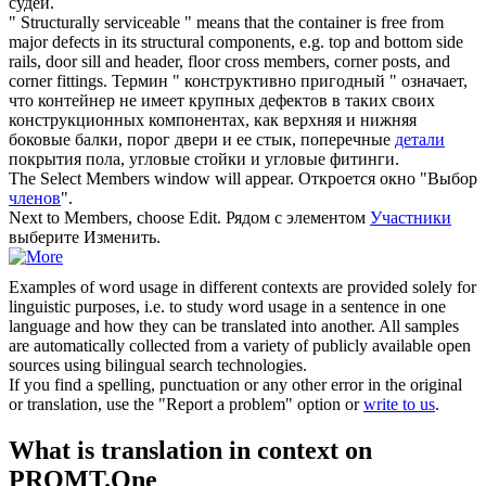
судей.
" Structurally serviceable " means that the container is free from
major defects in its structural components, e.g. top and bottom side
rails, door sill and header, floor cross
members
, corner posts, and
corner fittings.
Термин " конструктивно пригодный " означает,
что контейнер не имеет крупных дефектов в таких своих
конструкционных компонентах, как верхняя и нижняя
боковые балки, порог двери и ее стык, поперечные
детали
покрытия пола, угловые стойки и угловые фитинги.
The Select
Members
window will appear.
Откроется окно "Выбор
членов
".
Next to
Members
, choose Edit.
Рядом с элементом
Участники
выберите Изменить.
Examples of word usage in different contexts are provided solely for
linguistic purposes, i.e. to study word usage in a sentence in one
language and how they can be translated into another. All samples
are automatically collected from a variety of publicly available open
sources using bilingual search technologies.
If you find a spelling, punctuation or any other error in the original
or translation, use the "Report a problem" option or
write to us
.
What is translation in context on
PROMT.One