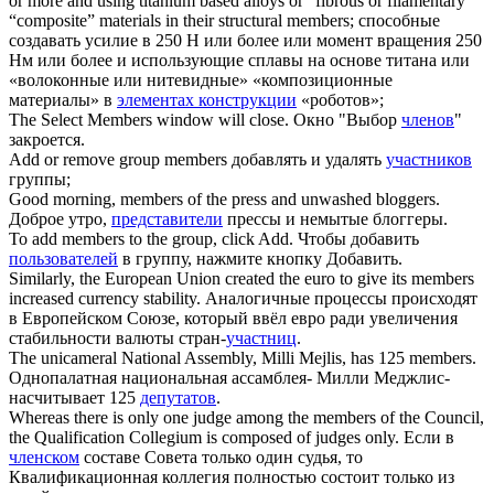
or more and using titanium based alloys or “fibrous or filamentary”
“composite” materials in their structural
members
;
способные
создавать усилие в 250 Н или более или момент вращения 250
Нм или более и использующие сплавы на основе титана или
«волоконные или нитевидные» «композиционные
материалы» в
элементах конструкции
«роботов»;
The Select
Members
window will close.
Окно "Выбор
членов
"
закроется.
Add or remove group
members
добавлять и удалять
участников
группы;
Good morning,
members
of the press and unwashed bloggers.
Доброе утро,
представители
прессы и немытые блоггеры.
To add
members
to the group, click Add.
Чтобы добавить
пользователей
в группу, нажмите кнопку Добавить.
Similarly, the European Union created the euro to give its
members
increased currency stability.
Аналогичные процессы происходят
в Европейском Союзе, который ввёл евро ради увеличения
стабильности валюты стран-
участниц
.
The unicameral National Assembly, Milli Mejlis, has 125
members
.
Однопалатная национальная ассамблея- Милли Меджлис-
насчитывает 125
депутатов
.
Whereas there is only one judge among the
members
of the Council,
the Qualification Collegium is composed of judges only.
Если в
членском
составе Совета только один судья, то
Квалификационная коллегия полностью состоит только из