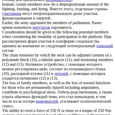
Instead, certain
members
now do a disproportionate amount of the
fighting, funding, and dying.
Вместо этого, отдельные страны-
участницы
несут непропорциональную долю участия,
финансирования и смертей.
Earlier, the army appointed the
members
of parliament.
Ранее
армия назначила
депутатов
парламента.
Consideration should be given to the following potential
members
when considering the modality of participation in the platform:
При
рассмотрении форм участия в платформе следовало бы
принять во внимание ее следующий потенциальный
членский
состав:
The chain tensioner by which the neck can be adjusted consists of a
polyamide block (10), a tubular spacer (11), and tensioning
members
(12) and (13).
Натяжное устройство, с помощью которого
можно регулировать шею, состоит из полиамидного блока
(10), распорной втулки (11) и
деталей
, с помощью которых
создается натяжение (12) и (13).
The loss of family
members
, as well as the loss of normal functions
for those who are permanently injured including amputatees,
contribute to psychological stress.
Гибель родственников, а также
утрата обычных функций теми, кто стал инвалидом, в том
числе из-за потери
конечностей
, усиливают психологический
стресс.
The ability to exert a force of 250 N or more or a torque of 250 Nm