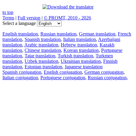
to top
Terms
|
Full version
|
© PROMT, 2010 - 2026
Select a language
English translation
,
Russian translation
,
German translation
,
French
translation
,
Spanish translation
,
Italian translation
,
Azerbaijani
translation
,
Arabic translation
,
Hebrew translation
,
Kazakh
translation
,
Chinese translation
,
Korean translation
,
Portuguese
translation
,
Tatar translation
,
Turkish translation
,
Turkmen
translation
,
Uzbek translation
,
Ukrainian translation
,
Finnish
translation
,
Estonian translation
,
Japanese translation
Spanish conjugation
,
English conjugation
,
German conjugation
,
Italian conjugation
,
Portuguese conjugation
,
Russian conjugation
,
French conjugation
.
Features
Text Translation
Context Examples
Conjugation and Declension
Free apps