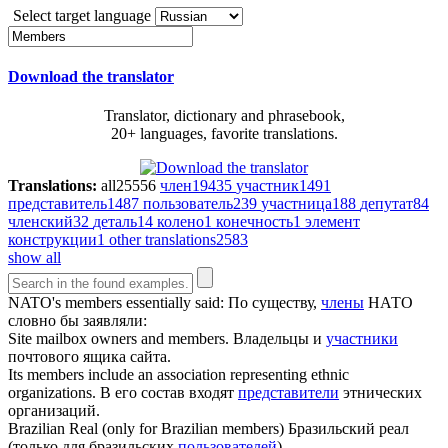
Select target language
Download the translator
Translator, dictionary and phrasebook,
20+ languages, favorite translations.
Translations:
all
25556
член
19435
участник
1491
представитель
1487
пользователь
239
участница
188
депутат
84
членский
32
деталь
14
колено
1
конечность
1
элемент
конструкции
1
other translations
2583
show all
NATO's
members
essentially said:
По существу,
члены
НАТО
словно бы заявляли:
Site mailbox owners and
members
.
Владельцы и
участники
почтового ящика сайта.
Its
members
include an association representing ethnic
organizations.
В его состав входят
представители
этнических
организаций.
Brazilian Real (only for Brazilian
members
)
Бразильский реал
(только для бразильских
пользователей
)