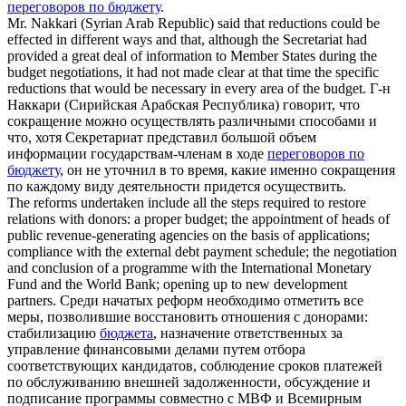
переговоров по бюджету
.
Mr. Nakkari (Syrian Arab Republic) said that reductions could be
effected in different ways and that, although the Secretariat had
provided a great deal of information to Member States during the
budget negotiations
, it had not made clear at that time the specific
reductions that would be necessary in every area of the budget.
Г-н
Наккари (Сирийская Арабская Республика) говорит, что
сокращение можно осуществлять различными способами и
что, хотя Секретариат представил большой объем
информации государствам-членам в ходе
переговоров по
бюджету
, он не уточнил в то время, какие именно сокращения
по каждому виду деятельности придется осуществить.
The reforms undertaken include all the steps required to restore
relations with donors: a proper
budget
; the appointment of heads of
public revenue-generating agencies on the basis of applications;
compliance with the external debt payment schedule; the
negotiation
and conclusion of a programme with the International Monetary
Fund and the World Bank; opening up to new development
partners.
Среди начатых реформ необходимо отметить все
меры, позволившие восстановить отношения с донорами:
стабилизацию
бюджета
, назначение ответственных за
управление финансовыми делами путем отбора
соответствующих кандидатов, соблюдение сроков платежей
по обслуживанию внешней задолженности, обсуждение и
подписание программы совместно с МВФ и Всемирным