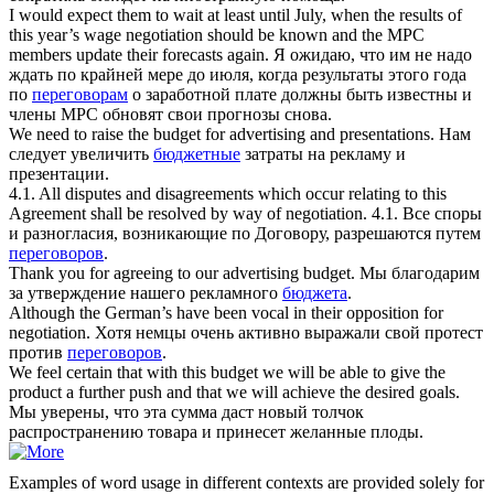
I would expect them to wait at least until July, when the results of
this year’s wage
negotiation
should be known and the MPC
members update their forecasts again.
Я ожидаю, что им не надо
ждать по крайней мере до июля, когда результаты этого года
по
переговорам
о заработной плате должны быть известны и
члены MPC обновят свои прогнозы снова.
We need to raise the
budget
for advertising and presentations.
Нам
следует увеличить
бюджетные
затраты на рекламу и
презентации.
4.1. All disputes and disagreements which occur relating to this
Agreement shall be resolved by way of
negotiation
.
4.1. Все споры
и разногласия, возникающие по Договору, разрешаются путем
переговоров
.
Thank you for agreeing to our advertising
budget
.
Мы благодарим
за утверждение нашего рекламного
бюджета
.
Although the German’s have been vocal in their opposition for
negotiation
.
Хотя немцы очень активно выражали свой протест
против
переговоров
.
We feel certain that with this
budget
we will be able to give the
product a further push and that we will achieve the desired goals.
Мы уверены, что эта сумма даст новый толчок
распространению товара и принесет желанные плоды.
Examples of word usage in different contexts are provided solely for