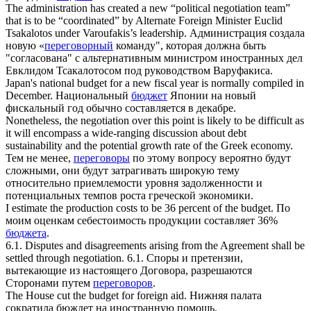
The administration has created a new “political
negotiation
team”
that is to be “coordinated” by Alternate Foreign Minister Euclid
Tsakalotos under Varoufakis’s leadership.
Администрация создала
новую «
переговорный
команду", которая должна быть
"согласована" с альтернативным министром иностранных дел
Евклидом Тсакалотосом под руководством Варуфакиса.
Japan's national
budget
for a new fiscal year is normally compiled in
December.
Национальный
бюджет
Японии на новый
фискальный год обычно составляется в декабре.
Nonetheless, the
negotiation
over this point is likely to be difficult as
it will encompass a wide-ranging discussion about debt
sustainability and the potential growth rate of the Greek economy.
Тем не менее,
переговоры
по этому вопросу вероятно будут
сложными, они будут затрагивать широкую тему
относительно приемлемости уровня задолженности и
потенциальных темпов роста греческой экономики.
I estimate the production costs to be 36 percent of the
budget
.
По
моим оценкам себестоимость продукции составляет 36%
бюджета
.
6.1. Disputes and disagreements arising from the Agreement shall be
settled through
negotiation
.
6.1. Споры и претензии,
вытекающие из настоящего Договора, разрешаются
Сторонами путем
переговоров
.
The House cut the
budget
for foreign aid.
Нижняя палата
сократила бюждет на иностранную помощь.