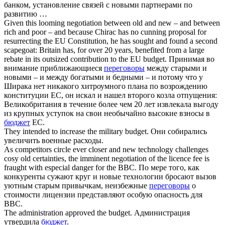
банком, установление связей с новыми партнерами по
развитию …
Given this looming
negotiation
between old and new – and between
rich and poor – and because Chirac has no cunning proposal for
resurrecting the EU Constitution, he has sought and found a second
scapegoat: Britain has, for over 20 years, benefited from a large
rebate in its outsized contribution to the EU
budget
.
Принимая во
внимание приближающиеся
переговоры
между старыми и
новыми – и между богатыми и бедными – и потому что у
Ширака нет никакого хитроумного плана по возрождению
конституции ЕС, он искал и нашел второго козла отпущения:
Великобритания в течение более чем 20 лет извлекала выгоду
из крупных уступок на свои необычайно высокие взносы в
бюджет
ЕС.
They intended to increase the military
budget
.
Они собирались
увеличить военные расходы.
As competitors circle ever closer and new technology challenges
cosy old certainties, the imminent
negotiation
of the licence fee is
fraught with especial danger for the BBC.
По мере того, как
конкуренты сужают круг и новые технологии бросают вызов
уютным старым привычкам, неизбежные
переговоры
о
стоимости лицензии представляют особую опасность для
BBC.
The administration approved the
budget
.
Администрация
утвердила
бюджет
.