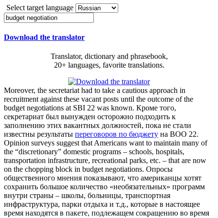
Select target language
Download the translator
Translator, dictionary and phrasebook,
20+ languages, favorite translations.
Moreover, the secretariat had to take a cautious approach in
recruitment against these vacant posts until the outcome of the
budget negotiations
at SBI 22 was known.
Кроме того,
секретариат был вынужден осторожно подходить к
заполнению этих вакантных должностей, пока не стали
известны результаты
переговоров по бюджету
на ВОО 22.
Opinion surveys suggest that Americans want to maintain many of
the “discretionary” domestic programs – schools, hospitals,
transportation infrastructure, recreational parks, etc. – that are now
on the chopping block in
budget negotiations
.
Опросы
общественного мнения показывают, что американцы хотят
сохранить большое количество «необязательных» программ
внутри страны – школы, больницы, транспортная
инфраструктура, парки отдыха и т.д., которые в настоящее
время находятся в пакете, подлежащем сокращению во время