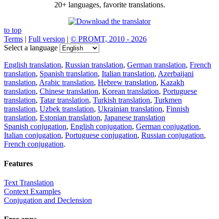
20+ languages, favorite translations.
to top
Terms
|
Full version
|
© PROMT, 2010 - 2026
Select a language
English translation
,
Russian translation
,
German translation
,
French
translation
,
Spanish translation
,
Italian translation
,
Azerbaijani
translation
,
Arabic translation
,
Hebrew translation
,
Kazakh
translation
,
Chinese translation
,
Korean translation
,
Portuguese
translation
,
Tatar translation
,
Turkish translation
,
Turkmen
translation
,
Uzbek translation
,
Ukrainian translation
,
Finnish
translation
,
Estonian translation
,
Japanese translation
Spanish conjugation
,
English conjugation
,
German conjugation
,
Italian conjugation
,
Portuguese conjugation
,
Russian conjugation
,
French conjugation
.
Features
Text Translation
Context Examples
Conjugation and Declension