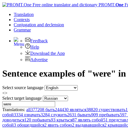
PROMT.
One
F
Translation
Contexts
Conjugation
and declension
Grammar
Feedback
Help
Download the App
Advertise
Sentence examples of "were" in
Select source language
<>
Select target language
Translations:
all
377208
быть
244430
являться
38820
существовать
1
собой
3334
означать
3284
служить
2631
бывать
909
пребывать
597
доводиться
120
побывать
93
крыться
87
являть собой
51
представл
собой
3
обошедшийся
2
явить собою
2
выдававшийся
2
крывшийс