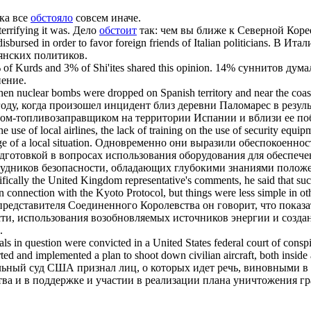
ка все
обстояло
совсем иначе.
errifying it was.
Дело
обстоит
так: чем вы ближе к Северной Коре
bursed in order to favor foreign friends of Italian politicians.
В Итал
янских политиков.
of Kurds and 3% of Shi'ites shared this opinion.
14% суннитов думал
нение.
 when nuclear bombs
were
dropped on Spanish territory and near the coas
году, когда произошел инцидент близ деревни Паломарес в рез
том-топливозаправщиком на территории Испании и вблизи ее по
use of local airlines, the lack of training on the use of security equip
 of a local situation.
Одновременно они выразили обеспокоенност
одготовкой в вопросах использования оборудования для обеспеч
трудников безопасности, обладающих глубокими знаниями положе
ifically the United Kingdom representative's comments, he said that succ
in connection with the Kyoto Protocol, but things
were
less simple in ot
 представителя Соединенного Королевства он говорит, что показ
и, использования возобновляемых источников энергии и создани
.
als in question
were
convicted in a United States federal court of cons
ed and implemented a plan to shoot down civilian aircraft, both inside 
альный суд США признал лиц, о которых идет речь, виновными в
ства и в поддержке и участии в реализации плана уничтожения гр