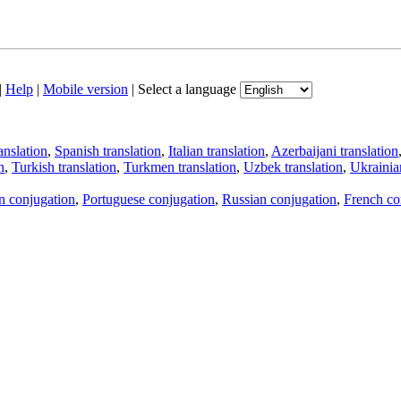
|
Help
|
Mobile version
|
Select a language
anslation
,
Spanish translation
,
Italian translation
,
Azerbaijani translation
n
,
Turkish translation
,
Turkmen translation
,
Uzbek translation
,
Ukrainian
an conjugation
,
Portuguese conjugation
,
Russian conjugation
,
French co