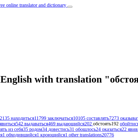
ree online translator and dictionary
 English with translation "обсто
2135
находиться
11799
заключаться
10105
составлять
7273
оказыва
явиться
542
выдаваться
469
выдающийся
202
обстоять
192
обойтис
ять из себя
35
родом
34
довестись
31
обошлось
24
оказаться
22
яви
я
1
обходившийся
1
кроющийся
1
other translations
20776