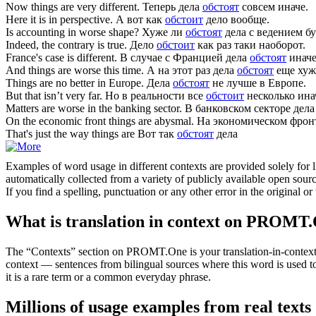
Now things
are
very different.
Теперь дела
обстоят
совсем иначе.
Here it
is
in perspective.
А вот как
обстоит
дело вообще.
Is
accounting in worse shape?
Хуже ли
обстоят
дела с ведением бу
Indeed, the contrary
is
true.
Дело
обстоит
как раз таки наоборот.
France's case
is
different.
В случае с Францией дела
обстоят
иначе
And things
are
worse this time.
А на этот раз дела
обстоят
еще хуж
Things
are
no better in Europe.
Дела
обстоят
не лучше в Европе.
But that
isn’t
very far.
Но в реальности все
обстоит
несколько ина
Matters
are
worse in the banking sector.
В банковском секторе дел
On the economic front things
are
abysmal.
На экономическом фрон
That's just the way things
are
Вот так
обстоят
дела
Examples of word usage in different contexts are provided solely for l
automatically collected from a variety of publicly available open sour
If you find a spelling, punctuation or any other error in the original o
What is translation in context on PROMT
The “Contexts” section on PROMT.One is your translation-in-context to
context — sentences from bilingual sources where this word is used to
it is a rare term or a common everyday phrase.
Millions of usage examples from real texts