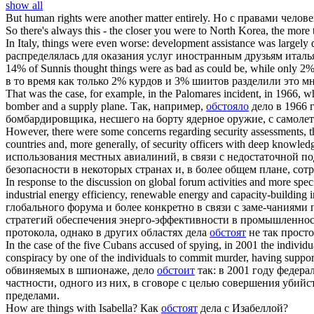
show all
But human rights
were
another matter entirely.
Но с правами челове
So there's always this - the closer you
were
to North Korea, the more t
In Italy, things
were
even worse: development assistance was largely dis
распределялась для оказания услуг иностранным друзьям италь
14% of Sunnis thought things
were
as bad as could be, while only 2% 
в то время как только 2% курдов и 3% шиитов разделили это м
That was the case, for example, in the Palomares incident, in 1966,
bomber and a supply plane.
Так, например,
обстояло
дело в 1966 
бомбардировщика, несшего на борту ядерное оружие, с самоле
However, there
were
some concerns regarding security assessments, the 
countries and, more generally, of security officers with deep knowledge
использования местных авиалиний, в связи с недостаточной п
безопасности в некоторых странах и, в более общем плане, со
In response to the discussion on global forum activities and more spec
industrial energy efficiency, renewable energy and capacity-building 
глобального форума и более конкретно в связи с заме-чаниями
стратегий обеспечения энерго-эффективности в промышленност
протокола, однако в других областях дела
обстоят
не так просто
In the case of the five Cubans accused of spying, in 2001 the individu
conspiracy by one of the individuals to commit murder, having support
обвиняемых в шпионаже, дело
обстоит
так: в 2001 году федер
частности, одного из них, в сговоре с целью совершения убий
пределами.
How
are
things with Isabella?
Как
обстоят
дела с Изабеллой?