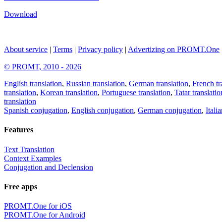
Download
About service
|
Terms
|
Privacy policy
|
Advertizing on PROMT.One
© PROMT, 2010 - 2026
English translation
,
Russian translation
,
German translation
,
French tr
translation
,
Korean translation
,
Portuguese translation
,
Tatar translatio
translation
Spanish conjugation
,
English conjugation
,
German conjugation
,
Itali
Features
Text Translation
Context Examples
Conjugation and Declension
Free apps
PROMT.One for iOS
PROMT.One for Android