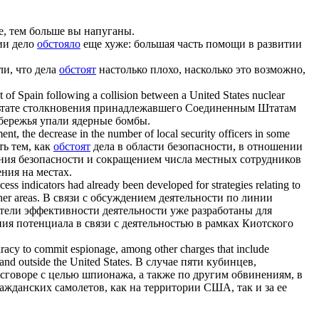
е, тем больше вы напуганы.
ии дело
обстояло
еще хуже: большая часть помощи в развитии
и, что дела
обстоят
настолько плохо, насколько это возможно,
t of Spain following a collision between a United States nuclear
ультате столкновения принадлежавшего Соединенным Штатам
бережья упали ядерные бомбы.
ment, the decrease in the number of local security officers in some
ь тем, как
обстоят
дела в области безопасности, в отношении
ения безопасности и сокращением числа местных сотрудников
ния на местах.
ess indicators had already been developed for strategies relating to
her areas.
В связи с обсуждением деятельности по линии
атели эффективности деятельности уже разработаны для
я потенциала в связи с деятельностью в рамках Киотского
piracy to commit espionage, among other charges that include
and outside the United States.
В случае пяти кубинцев,
 сговоре с целью шпионажа, а также по другим обвинениям, в
ажданских самолетов, как на территории США, так и за ее