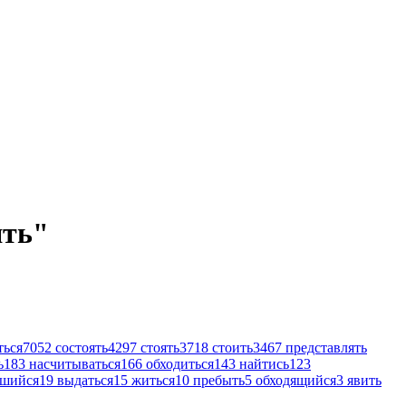
ять"
ться
7052
состоять
4297
стоять
3718
стоить
3467
представлять
ь
183
насчитываться
166
обходиться
143
найтись
123
вшийся
19
выдаться
15
житься
10
пребыть
5
обходящийся
3
явить