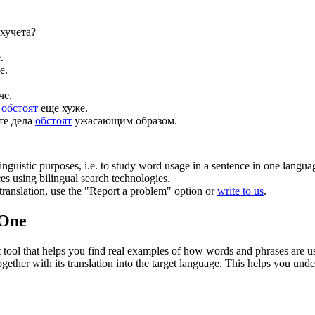
хучета?
.
е.
че.
а
обстоят
еще хуже.
те дела
обстоят
ужасающим образом.
inguistic purposes, i.e. to study word usage in a sentence in one langua
ces using bilingual search technologies.
r translation, use the "Report a problem" option or
write to us
.
.One
ol that helps you find real examples of how words and phrases are used
gether with its translation into the target language. This helps you un