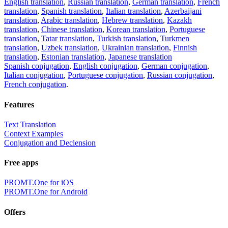
English translation
,
Russian translation
,
German translation
,
French
translation
,
Spanish translation
,
Italian translation
,
Azerbaijani
translation
,
Arabic translation
,
Hebrew translation
,
Kazakh
translation
,
Chinese translation
,
Korean translation
,
Portuguese
translation
,
Tatar translation
,
Turkish translation
,
Turkmen
translation
,
Uzbek translation
,
Ukrainian translation
,
Finnish
translation
,
Estonian translation
,
Japanese translation
Spanish conjugation
,
English conjugation
,
German conjugation
,
Italian conjugation
,
Portuguese conjugation
,
Russian conjugation
,
French conjugation
.
Features
Text Translation
Context Examples
Conjugation and Declension
Free apps
PROMT.One for iOS
PROMT.One for Android
Offers