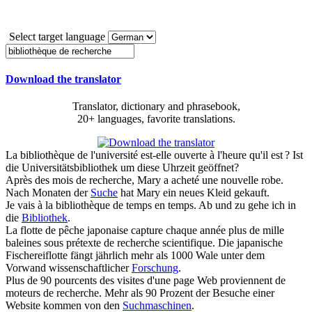
Select target language
Download the translator
Translator, dictionary and phrasebook,
20+ languages, favorite translations.
La
bibliothèque de
l'université est-elle ouverte à l'heure qu'il est ?
Ist
die Universitätsbibliothek um diese Uhrzeit geöffnet?
Après des mois
de recherche
, Mary a acheté une nouvelle robe.
Nach Monaten der
Suche
hat Mary ein neues Kleid gekauft.
Je vais à la
bibliothèque de
temps en temps.
Ab und zu gehe ich in
die
Bibliothek
.
La flotte de pêche japonaise capture chaque année plus de mille
baleines sous prétexte
de recherche
scientifique.
Die japanische
Fischereiflotte fängt jährlich mehr als 1000 Wale unter dem
Vorwand wissenschaftlicher
Forschung
.
Plus de 90 pourcents des visites d'une page Web proviennent de
moteurs
de recherche
.
Mehr als 90 Prozent der Besuche einer
Website kommen von den
Suchmaschinen
.