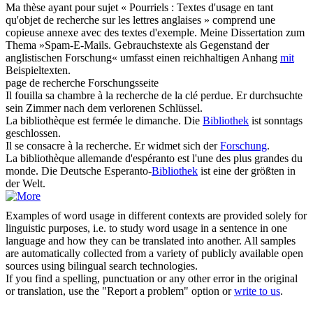
Ma thèse ayant pour sujet « Pourriels : Textes d'usage en tant
qu'objet
de recherche
sur les lettres anglaises » comprend une
copieuse annexe avec des textes d'exemple.
Meine Dissertation zum
Thema »Spam-E-Mails. Gebrauchstexte als Gegenstand der
anglistischen Forschung« umfasst einen reichhaltigen Anhang
mit
Beispieltexten.
page
de recherche
Forschungsseite
Il fouilla sa chambre à la
recherche
de la clé perdue.
Er durchsuchte
sein Zimmer nach dem verlorenen Schlüssel.
La
bibliothèque
est fermée le dimanche.
Die
Bibliothek
ist sonntags
geschlossen.
Il se consacre à la
recherche
.
Er widmet sich der
Forschung
.
La
bibliothèque
allemande d'espéranto est l'une des plus grandes du
monde.
Die Deutsche Esperanto-
Bibliothek
ist eine der größten in
der Welt.
Examples of word usage in different contexts are provided solely for
linguistic purposes, i.e. to study word usage in a sentence in one
language and how they can be translated into another. All samples
are automatically collected from a variety of publicly available open
sources using bilingual search technologies.
If you find a spelling, punctuation or any other error in the original
or translation, use the "Report a problem" option or
write to us
.