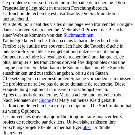
Ce problème ne ressort pas de notre domaine
de recherche
.
Diese
Fragestellung liegt nicht in unserem Forschungsbereich.
La fonction
de recherche
est insuffisante.
Die Suchfunktion ist
unzureichend.
Plus de 90 pour cent des visites d'une page web trouvent leur origine
dans les moteurs
de recherche
.
Mehr als 90 Prozent der Besuche
einer Website kommen von den
Suchmaschinen
.
J'ai intégré la recherche Tatoeba dans la barre
de recherche
de
Firefox et je l'utilise très souvent.
Ich habe die Tatoeba-Suche in
meine Firefox-Suchleiste eingebaut und nutze sie recht häufig.
On peut restreindre les résultats
de recherche
à une langue et, de
plus, indiquer si les traductions doivent être disponibles dans une
langue particulière.
Man kann die Suchresultate auf eine Sprache
einschränken und zusätzlich angeben, ob zu den Sätzen
Übersetzungen in einer bestimmten Sprache vorhanden sein müssen.
Ce problème ne relève pas de notre domaine
de recherche
.
Diese
Fragestellung liegt nicht in unserem Forschungsbereich.
Après des mois
de recherche
, Marie a acheté une nouvelle robe.
Nach Monaten der
Suche
hat Mary ein neues Kleid gekauft.
La fonction
de recherche
a trop peu d'options.
Die Suchfunktion hat
zu wenig Optionen.
Les universités doivent aujourd'hui toujours faire financer leurs
projets
de recherche
par des tiers.
Universitäten müssen ihre
Forschungsprojekte heute immer häufiger
über
Drittmittel
finanzieren.