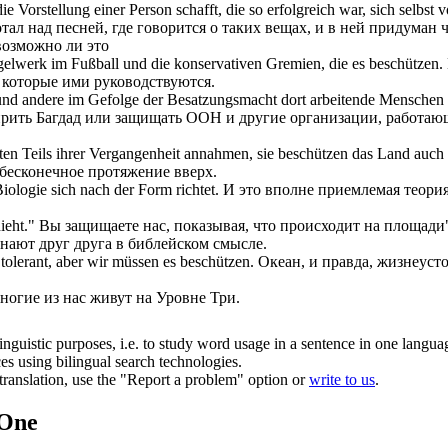
e Vorstellung einer Person schafft, die so erfolgreich war,
sich
selbst 
тал над песней, где говорится о таких вещах, и в ней придуман
возможно ли это
gelwerk im Fußball und die konservativen Gremien, die es
beschützen
.
 которые ими руководствуются.
und andere im Gefolge der Besatzungsmacht dort arbeitende Menschen
ить Багдад или защищать ООН и другие организации, работающи
ten Teils ihrer Vergangenheit annahmen, sie
beschützen
das Land auch 
 бесконечное протяжение вверх.
 Biologie
sich
nach der Form richtet.
И это вполне приемлемая теория
ieht."
Вы защищаете нас, показывая, что происходит на площади
знают друг друга в библейском смысле.
 tolerant, aber wir müssen es
beschützen
.
Океан, и правда, жизнеуст
ногие из нас живут на Уровне Три.
inguistic purposes, i.e. to study word usage in a sentence in one langua
ces using bilingual search technologies.
r translation, use the "Report a problem" option or
write to us
.
.One