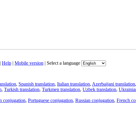
|
Help
|
Mobile version
|
Select a language
anslation
,
Spanish translation
,
Italian translation
,
Azerbaijani translation
n
,
Turkish translation
,
Turkmen translation
,
Uzbek translation
,
Ukrainian
an conjugation
,
Portuguese conjugation
,
Russian conjugation
,
French co