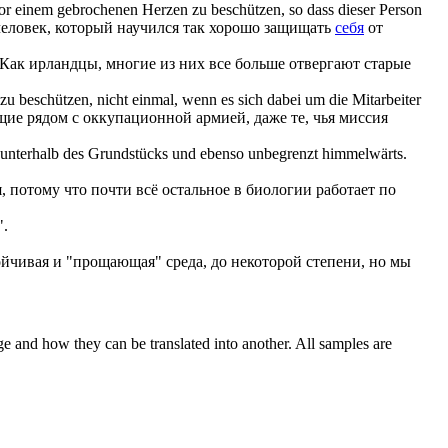
vor einem gebrochenen Herzen zu
beschützen
, so dass dieser Person
 человек, который научился так хорошо защищать
себя
от
Как ирландцы, многие из них все больше отвергают старые
 zu
beschützen
, nicht einmal, wenn es
sich
dabei um die Mitarbeiter
е рядом с оккупационной армией, даже те, чья миссия
unterhalb des Grundstücks und ebenso unbegrenzt himmelwärts.
, потому что почти всё остальное в биологии работает по
".
ойчивая и "прощающая" среда, до некоторой степени, но мы
ge and how they can be translated into another. All samples are