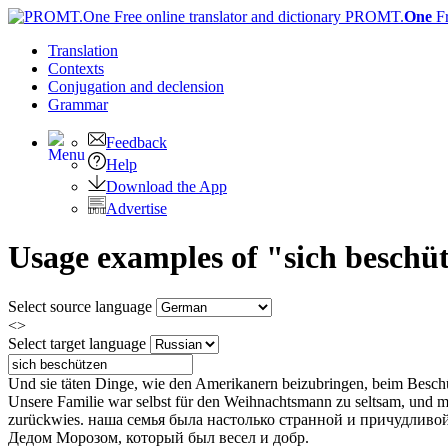
PROMT.
One
F
Translation
Contexts
Conjugation
and declension
Grammar
Feedback
Help
Download the App
Advertise
Usage examples of "sich beschü
Select source language
<>
Select target language
Und sie täten Dinge, wie den Amerikanern beizubringen, beim
Besch
Unsere Familie war selbst für den Weihnachtsmann zu seltsam, und m
zurückwies.
наша семья была настолько странной и причудливой
Дедом Морозом, который был весел и добр.