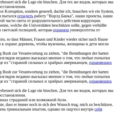
rbessert sich die Lage ein bisschen.
Для тех же видов, которых мы
осстановления.
r Korruption, sondern generell, dachte ich, brauchen wir ein System,
я пытался
оградить
работу "Ворлд Банка", наши проекты, наши
ой части света от разрушительного действия коррупции.
 nenne, welche die Universitäten
beschützen
sollte, gegen verhüllte
аю светской полицией, которая
охраняла
университеты от
zen
, so dass Männer, Frauen und Kinder wieder sicher nach Hause
и к охране деревень, чтобы мужчины, женщины и дети могли
ung Bush zur Verantwortung zu ziehen, "die Bemühungen der harten
зглядов недавно высказал мнение о том, что любые попытки
ще из "стараний сильных и храбрых американцев,
охраняющих
ung Bush zur Verantwortung zu ziehen, "die Bemühungen der harten
зглядов недавно высказал мнение о том, что любые попытки
ще из "стараний сильных и храбрых американцев,
охраняющих
erbessert
sich
die Lage ein bisschen.
Для тех же видов, которых мы
осстановления.
нных страданий или возможной боли.
ste, dass er immer noch in
sich
den Wunsch trug, mich zu
beschützen
.
ь очень тривиальным опытом, однако он ощутил внутри
себя