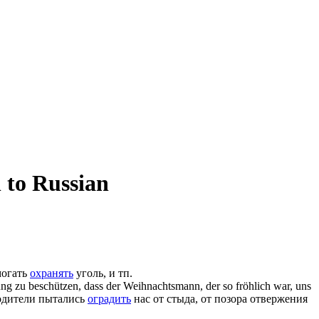
 to Russian
могать
охранять
уголь, и тп.
gung zu
beschützen
, dass der Weihnachtsmann, der so fröhlich war, uns
родители пытались
оградить
нас от стыда, от позора отвержения