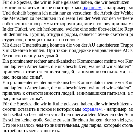
Für die Spezies, die wir in Ruhe gelassen haben, die wir
beschützen
-
смогли оставить в покое и которых мы
охраняем
, - например, 
Und deshalb begann ich nicht nur zu versuchen, die Arbeit der Weltb
die Menschen zu
beschützen
in diesem Teil der Welt vor den verhee
собственные программы от коррупции, мне в голову пришла мыс
In der Türkei, wo ich herkomme, welche eine sehr über-sekuläre Repub
Studentinnen.
Турция, откуда я родом, является очень светской 
студенток, носящих платок на голове.
Mit dieser Unterstützung könnten die von der AU autorisierten Trupp
zurückkehren könnten.
При такой поддержке направленные АС в
безопасно вернуться домой.
Ein prominenter rechter amerikanischer Kommentator meinte vor Kurz
und tapferen Amerikaner, die uns
beschützen
, während wir schlafen" 
привлечь к ответственности людей, занимавшихся пытками, а
нас, пока мы спим".
Ein prominenter rechter amerikanischer Kommentator meinte vor Kurz
und tapferen Amerikaner, die
uns beschützen
, während wir schlafen" 
привлечь к ответственности людей, занимавшихся пытками, а
нас, пока мы спим".
Für die Spezies, die wir in Ruhe gelassen haben, die wir
beschützen
-
смогли оставить в покое и которых мы
охраняем
, - например, 
Sich
selbst zu
beschützen
vor all den unerwarteten Miserien oder Schm
Es schien keine große Sache zu sein für einen Jungen, der so viel ges
Это не казалось чем-то значительным, для парня, который стол
потребность меня защитить.