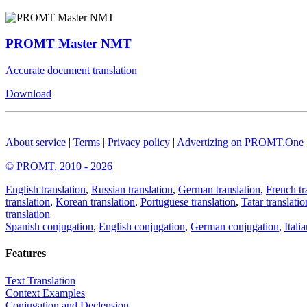
PROMT Master NMT
Accurate document translation
Download
About service
|
Terms
|
Privacy policy
|
Advertizing on PROMT.One
© PROMT, 2010 - 2026
English translation
,
Russian translation
,
German translation
,
French tr
translation
,
Korean translation
,
Portuguese translation
,
Tatar translatio
translation
Spanish conjugation
,
English conjugation
,
German conjugation
,
Itali
Features
Text Translation
Context Examples
Conjugation and Declension