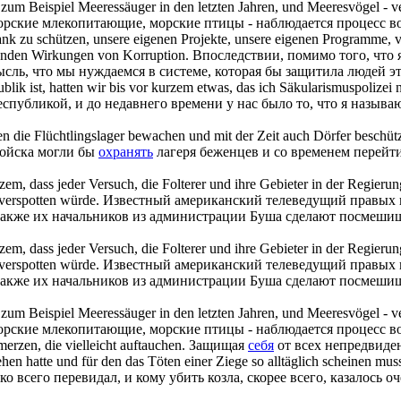
 zum Beispiel Meeressäuger in den letzten Jahren, und Meeresvögel - ve
морские млекопитающие, морские птицы - наблюдается процесс в
ank zu schützen, unsere eigenen Projekte, unsere eigenen Programme, vo
renden Wirkungen von Korruption.
Впоследствии, помимо того, что 
ль, что мы нуждаемся в системе, которая бы защитила людей эт
lik ist, hatten wir bis vor kurzem etwas, das ich Säkularismuspolizei
республикой, и до недавнего времени у нас было то, что я назыв
en die Flüchtlingslager bewachen und mit der Zeit auch Dörfer
beschüt
ойска могли бы
охранять
лагеря беженцев и со временем перейт
em, dass jeder Versuch, die Folterer und ihre Gebieter in der Regier
verspotten würde.
Известный американский телеведущий правых в
 также их начальников из администрации Буша сделают посмеши
em, dass jeder Versuch, die Folterer und ihre Gebieter in der Regier
verspotten würde.
Известный американский телеведущий правых в
 также их начальников из администрации Буша сделают посмеши
 zum Beispiel Meeressäuger in den letzten Jahren, und Meeresvögel - v
морские млекопитающие, морские птицы - наблюдается процесс в
erzen, die vielleicht auftauchen.
Защищая
себя
от всех непредвиде
ehen hatte und für den das Töten einer Ziege so alltäglich scheinen mus
ько всего перевидал, и кому убить козла, скорее всего, казалос