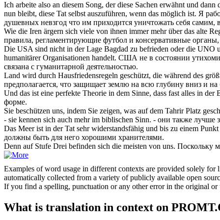
Ich arbeite also an diesem Song, der diese Sachen erwähnt und dann di
nun bleibt, diese Tat selbst auszuführen, wenn das möglich ist.
Я рабо
душевных невзгод что им приходится уничтожать себя самим, 
Wie die Iren ärgern
sich
viele von ihnen immer mehr über das alte Re
правила, регламентирующие футбол и консервативные органы,
Die USA sind nicht in der Lage Bagdad zu befrieden oder die UNO 
humanitärer Organisationen handelt.
США не в состоянии утихомир
связана с гуманитарной деятельностью.
Land wird durch Hausfriedensregeln geschützt, die während des größ
предполагается, что защищает землю на всю глубину вниз и на
Und das ist eine perfekte Theorie in dem Sinne, dass fast alles in der
форме.
Sie
beschützen
uns, indem Sie zeigen, was auf dem Tahrir Platz gesch
- sie kennen
sich
auch mehr im biblischen Sinn.
- они также лучше 
Das Meer ist in der Tat sehr widerstandsfähig und bis zu einem Punkt
должны быть для него хорошими хранителями.
Denn auf Stufe Drei befinden
sich
die meisten von uns.
Поскольку м
Examples of word usage in different contexts are provided solely for l
automatically collected from a variety of publicly available open sour
If you find a spelling, punctuation or any other error in the original o
What is translation in context on PROMT