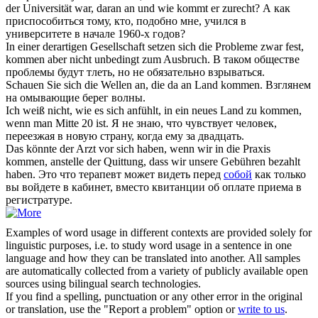
der Universität war, daran an und wie kommt er
zurecht
?
А как
приспособиться тому, кто, подобно мне, учился в
университете в начале 1960-х годов?
In einer derartigen Gesellschaft setzen
sich
die Probleme zwar fest,
kommen
aber nicht unbedingt zum Ausbruch.
В таком обществе
проблемы будут тлеть, но не обязательно взрываться.
Schauen Sie
sich
die Wellen an, die da an Land
kommen
.
Взглянем
на омывающие берег волны.
Ich weiß nicht, wie es
sich
anfühlt, in ein neues Land zu
kommen
,
wenn man Mitte 20 ist.
Я не знаю, что чувствует человек,
переезжая в новую страну, когда ему за двадцать.
Das könnte der Arzt vor
sich
haben, wenn wir in die Praxis
kommen
, anstelle der Quittung, dass wir unsere Gebühren bezahlt
haben.
Это что терапевт может видеть перед
собой
как только
вы войдете в кабинет, вместо квитанции об оплате приема в
регистратуре.
Examples of word usage in different contexts are provided solely for
linguistic purposes, i.e. to study word usage in a sentence in one
language and how they can be translated into another. All samples
are automatically collected from a variety of publicly available open
sources using bilingual search technologies.
If you find a spelling, punctuation or any other error in the original
or translation, use the "Report a problem" option or
write to us
.