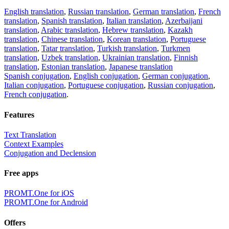
English translation
,
Russian translation
,
German translation
,
French
translation
,
Spanish translation
,
Italian translation
,
Azerbaijani
translation
,
Arabic translation
,
Hebrew translation
,
Kazakh
translation
,
Chinese translation
,
Korean translation
,
Portuguese
translation
,
Tatar translation
,
Turkish translation
,
Turkmen
translation
,
Uzbek translation
,
Ukrainian translation
,
Finnish
translation
,
Estonian translation
,
Japanese translation
Spanish conjugation
,
English conjugation
,
German conjugation
,
Italian conjugation
,
Portuguese conjugation
,
Russian conjugation
,
French conjugation
.
Features
Text Translation
Context Examples
Conjugation and Declension
Free apps
PROMT.One for iOS
PROMT.One for Android
Offers