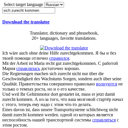
Select target language
Download the translator
Translator, dictionary and phrasebook,
20+ languages, favorite translations.
Ich wäre auch ohne deine Hilfe
zurechtgekommen
.
Я бы и без
твоей помощи отлично
справился
.
Mit der Arbeit ist Maria recht gut
zurechtgekommen
.
С работой
Мария
справлялась
достаточно хорошо.
Die Regierungen machen
sich zurecht
nicht nur über die
Geschwindigkeit des Wachstums Sorgen, sondern auch über seine
Qualität.
Правительства совершенно правильно
волнуются
не
только о темпах роста, но и о его качестве.
Und weil Ihr Gehirnmotor dort gestartet ist, muss er jetzt damit
zurecht kommen
.
А из-за того, что ваш мозговой стартёр начал
с этого, теперь ему надо с этим что-то делать.
Eines davon ist, dass unsere Transportsysteme schlichtweg nicht
damit
zurecht kommen
werden.
одной из которых является
неспособность нашей транспортной системы
справляться
с
этим ростом.