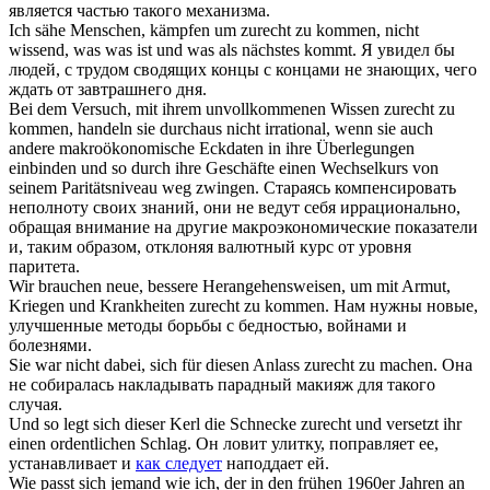
является частью такого механизма.
Ich sähe Menschen, kämpfen um
zurecht
zu
kommen
, nicht
wissend, was was ist und was als nächstes kommt.
Я увидел бы
людей, с трудом сводящих концы с концами не знающих, чего
ждать от завтрашнего дня.
Bei dem Versuch, mit ihrem unvollkommenen Wissen
zurecht
zu
kommen
, handeln sie durchaus nicht irrational, wenn sie auch
andere makroökonomische Eckdaten in ihre Überlegungen
einbinden und so durch ihre Geschäfte einen Wechselkurs von
seinem Paritätsniveau weg zwingen.
Стараясь компенсировать
неполноту своих знаний, они не ведут себя иррационально,
обращая внимание на другие макроэкономические показатели
и, таким образом, отклоняя валютный курс от уровня
паритета.
Wir brauchen neue, bessere Herangehensweisen, um mit Armut,
Kriegen und Krankheiten
zurecht
zu
kommen
.
Нам нужны новые,
улучшенные методы борьбы с бедностью, войнами и
болезнями.
Sie war nicht dabei,
sich
für diesen Anlass
zurecht
zu machen.
Она
не собиралась накладывать парадный макияж для такого
случая.
Und so legt
sich
dieser Kerl die Schnecke
zurecht
und versetzt ihr
einen ordentlichen Schlag.
Он ловит улитку, поправляет ее,
устанавливает и
как следует
наподдает ей.
Wie passt
sich
jemand wie ich, der in den frühen 1960er Jahren an