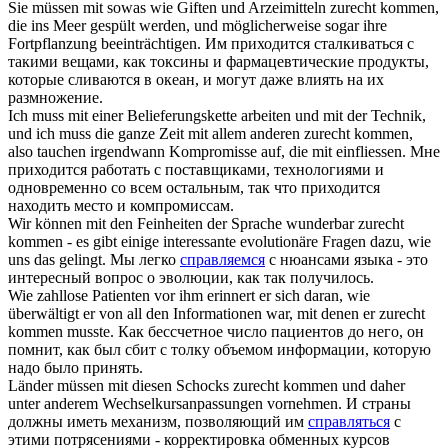
Sie müssen mit sowas wie Giften und Arzeimitteln
zurecht kommen
,
die ins Meer gespült werden, und möglicherweise sogar ihre
Fortpflanzung beeinträchtigen.
Им приходится сталкиваться с
такими вещами, как токсины и фармацевтические продукты,
которые сливаются в океан, и могут даже влиять на их
размножение.
Ich muss mit einer Belieferungskette arbeiten und mit der Technik,
und ich muss die ganze Zeit mit allem anderen
zurecht kommen
,
also tauchen irgendwann Kompromisse auf, die mit einfliessen.
Мне
приходится работать с поставщиками, технологиями и
одновременно со всем остальным, так что приходится
находить место и компромиссам.
Wir können mit den Feinheiten der Sprache wunderbar
zurecht
kommen
- es gibt einige interessante evolutionäre Fragen dazu, wie
uns das gelingt.
Мы легко
справляемся
с нюансами языка - это
интересный вопрос о эволюции, как так получилось.
Wie zahllose Patienten vor ihm erinnert er sich daran, wie
überwältigt er von all den Informationen war, mit denen er
zurecht
kommen
musste.
Как бессчетное число пациентов до него, он
помнит, как был сбит с толку объемом информации, которую
надо было принять.
Länder müssen mit diesen Schocks
zurecht kommen
und daher
unter anderem Wechselkursanpassungen vornehmen.
И страны
должны иметь механизм, позволяющий им
справляться
с
этими потрясениями - корректировка обменных курсов