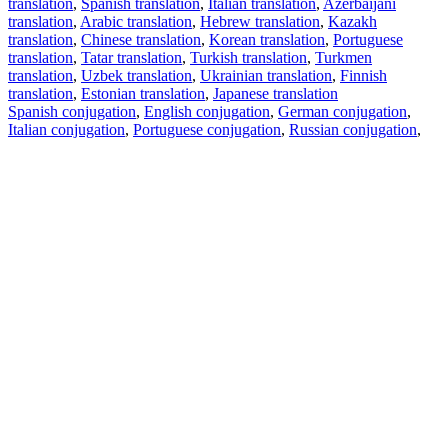
translation
,
Spanish translation
,
Italian translation
,
Azerbaijani
translation
,
Arabic translation
,
Hebrew translation
,
Kazakh
translation
,
Chinese translation
,
Korean translation
,
Portuguese
translation
,
Tatar translation
,
Turkish translation
,
Turkmen
translation
,
Uzbek translation
,
Ukrainian translation
,
Finnish
translation
,
Estonian translation
,
Japanese translation
Spanish conjugation
,
English conjugation
,
German conjugation
,
Italian conjugation
,
Portuguese conjugation
,
Russian conjugation
,
French conjugation
.
Features
Text Translation
Context Examples
Conjugation and Declension
Free apps
PROMT.One for iOS
PROMT.One for Android
Offers
For developers