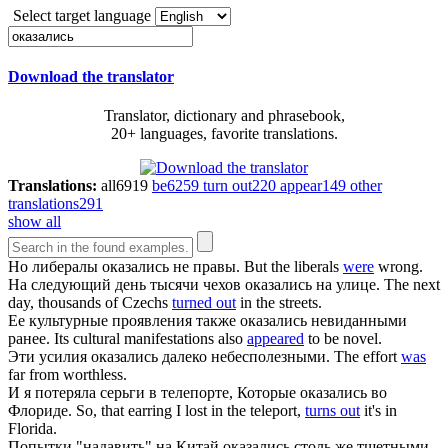
Select target language
Download the translator
Translator, dictionary and phrasebook,
20+ languages, favorite translations.
Translations:
all
6919
be
6259
turn out
220
appear
149
other
translations
291
show all
Но либералы
оказались
не правы.
But the liberals
were
wrong.
На следующий день тысячи чехов
оказались
на улице.
The next
day, thousands of Czechs
turned out
in the streets.
Ее культурные проявления также
оказались
невиданными
ранее.
Its cultural manifestations also
appeared
to be novel.
Эти усилия
оказались
далеко небесполезными.
The effort
was
far from worthless.
И я потеряла серьги в телепорте, Которые
оказались
во
Флориде.
So, that earring I lost in the teleport,
turns out
it's in
Florida.
Попытки "надавить" на Китай
оказались
столь же тщетными.