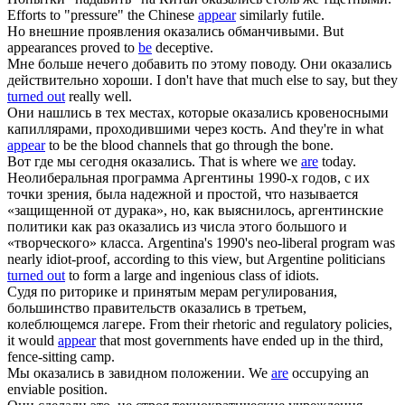
Efforts to "pressure" the Chinese
appear
similarly futile.
Но внешние проявления
оказались
обманчивыми.
But
appearances proved to
be
deceptive.
Мне больше нечего добавить по этому поводу. Они
оказались
действительно хороши.
I don't have that much else to say, but they
turned out
really well.
Они нашлись в тех местах, которые
оказались
кровеносными
капиллярами, проходившими через кость.
And they're in what
appear
to be the blood channels that go through the bone.
Вот где мы сегодня
оказались
.
That is where we
are
today.
Неолиберальная программа Аргентины 1990-х годов, с их
точки зрения, была надежной и простой, что называется
«защищенной от дурака», но, как выяснилось, аргентинские
политики как раз
оказались
из числа этого большого и
«творческого» класса.
Argentina's 1990's neo-liberal program was
nearly idiot-proof, according to this view, but Argentine politicians
turned out
to form a large and ingenious class of idiots.
Судя по риторике и принятым мерам регулирования,
большинство правительств
оказались
в третьем,
колеблющемся лагере.
From their rhetoric and regulatory policies,
it would
appear
that most governments have ended up in the third,
fence-sitting camp.
Мы
оказались
в завидном положении.
We
are
occupying an
enviable position.