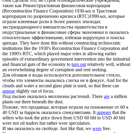
Они сделали это, не строя технократические учреждения,
такие как Реконструктивная финансовая корпорация
(Reconstruction Finance Corporation) 1930-ых и Трастовая
корпорация по разрешению кризиса (RTC)1990-ых, которые
играли ключевые роли в более ранних эпизодах
экстраординарного вмешательства правительства в
индустриальные и финансовые сферы экономики и
оказались
относительно эффективными, избежав коррупции и поиска
аренды.
They have done this without constructing technocratic
institutions like the 1930's Reconstruction Finance Corporation and
the 1990's RTC, which played major roles in allowing earlier
episodes of extraordinary government intervention into the industrial
and financial guts of the economy to
turn out
relatively well, without
an overwhelming degree of corruption and rent seeking.
Для облаков и воды используется дополнительное стекло,
чтобы эти элементы
оказались
слегка не в фокусе.
And for the
clouds and water a second glass plate is used, so that these can
appear
slightly out of focus.
Под пылью
оказались
миллионы растений.
There
are
a million
plants out there beneath the dust.
Похоже, что продавцы, которые играли на понижение от 60 к
40 USD за баррель
оказались
спекулянтами.
It
appears
that the
sellers who took the price down from USD 60 bbl to USD 40 bbl
were not oil traders but rather were speculators.
И мы
оказались
на свободе.
Just like that, we
were
free.