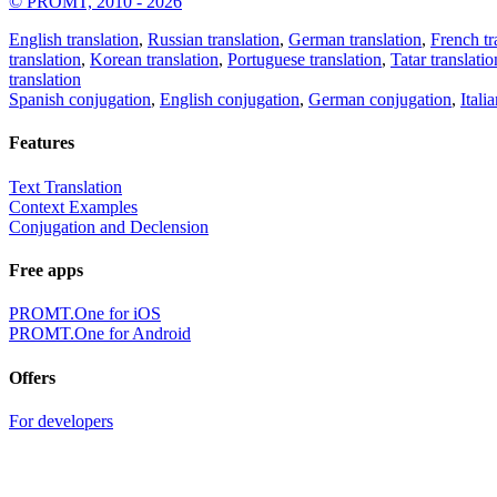
© PROMT, 2010 - 2026
English translation
,
Russian translation
,
German translation
,
French tr
translation
,
Korean translation
,
Portuguese translation
,
Tatar translatio
translation
Spanish conjugation
,
English conjugation
,
German conjugation
,
Itali
Features
Text Translation
Context Examples
Conjugation and Declension
Free apps
PROMT.One for iOS
PROMT.One for Android
Offers
For developers