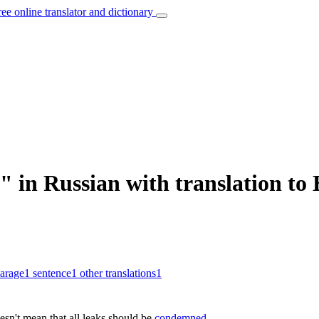
ree online translator and dictionary
 in Russian with translation to 
parage
1
sentence
1
other translations
1
esn't mean that all leaks should be
condemned
.