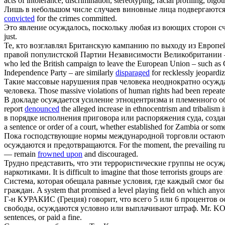
acts of intolerance, discrimination, stereotyping, racial profiling, bigo
Лишь в небольшом числе случаев виновные лица подвергаютс
convicted
for the crimes committed.
Это явление
осуждалось
, поскольку любая из воющих сторон с
just.
Те, кто возглавлял Британскую кампанию по выходу из Европе
правой популистской Партии Независимости Великобритании
who led the British campaign to leave the European Union – such as C
Independence Party – are similarly
disparaged
for recklessly jeopardi
Такие массовые нарушения прав человека неоднократно
осужд
человека.
Those massive violations of human rights had been repeat
В докладе
осуждается
усиление этноцентризма и племенного об
report
denounced
the alleged increase in ethnocentrism and tribalism 
в порядке исполнения приговора или распоряжения суда, создан
a sentence or order of a court, whether established for Zambia or som
Пока господствующие нормы международной торговли остаютс
осуждаются
и предотвращаются.
For the moment, the prevailing rul
— remain
frowned upon
and discouraged.
Трудно представить, что эти террористические группы не
осуж
наркотиками.
It is difficult to imagine that those terrorists groups are
Система, которая обещала равные условия, где каждый смог бы
граждан.
A system that promised a level playing field on which anyone
Г-н КУРАКИС (Греция) говорит, что всего 5 или 6 процентов 
свободы,
осуждаются
условно или выплачивают штраф.
Mr. KOU
sentences, or paid a fine.