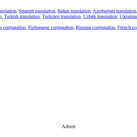
anslation
,
Spanish translation
,
Italian translation
,
Azerbaijani translation
n
,
Turkish translation
,
Turkmen translation
,
Uzbek translation
,
Ukrainian
an conjugation
,
Portuguese conjugation
,
Russian conjugation
,
French co
Advert