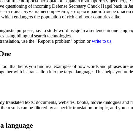
рессивные вопросы, которые он задавал в январе текущего года
ive questioning of incoming Defense Secretary Chuck Hagel back in Ja
ся
эта новая чума нашего времени, которая в равной мере опасна к
 which endangers the population of rich and poor countries alike.
inguistic purposes, i.e. to study word usage in a sentence in one langua
ces using bilingual search technologies.
r translation, use the "Report a problem" option or
write to us
.
.One
ol that helps you find real examples of how words and phrases are used
gether with its translation into the target language. This helps you un
eady translated texts: documents, websites, books, movie dialogues and m
he results can be filtered by a specific translation or topic, and you c
 a language