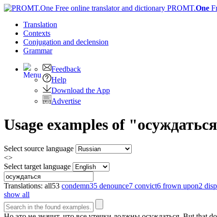
PROMT.
One
F
Translation
Contexts
Conjugation
and declension
Grammar
Feedback
Help
Download the App
Advertise
Usage examples of "осуждаться"
Select source language
<>
Select target language
Translations:
all
53
condemn
35
denounce
7
convict
6
frown upon
2
dis
show all
Но это не значит, что все утечки должны
осуждаться
.
But that do