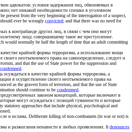
ствии адвокатов; условия задержания лиц, обвиняемых в
жно; нет никакой необходимости спешки в уголовном
be present from the very beginning of the interrogation of a suspect,
ne should ever be wrongly
convicted
; and that there was no need for
ых к контрабанде других лиц, в связи с чем они могут
нолетнему лицу, совершившему такое же преступление.
ch would normally be half the length of time that an adult committing
 качестве крайней формы терроризма, а использование мощи
 своего неотъемлемого права на самоопределение, следует и
rorism, and that the use of State power for the suppression and
condemned
.
дь
осуждаться
в качестве крайней формы терроризма, а
ации в осуществление своего неотъемлемого права на
nced as the gravest form of terrorism, and that the use of State
ermination should continue to be
condemned
.
и предусмотренных законом концепций, которые включают в
 которые могут
осуждаться
с позиций гуманности и которые
y statutory approaches that include physical, psychological and
ioned.
сле и ислама.
Deliberate killing of non-combatants (in war or not) is
зма и разжигания ненависти в любых проявлениях.
It
denounces