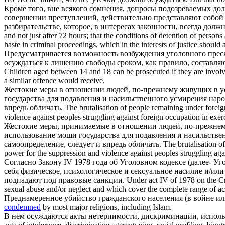
Кроме того, вне всякого сомнения, допросы подозреваемых долж
совершении преступлений, действительно представляют собой
разбирательстве, которое, в интересах законности, всегда дол
and not just after 72 hours; that the conditions of detention of perso
haste in criminal proceedings, which in the interests of justice should 
Предусматривается возможность возбуждения уголовного преслед
осуждаться
к лишению свободы сроком, как правило, составля
Children aged between 14 and 18 can be prosecuted if they are involve
a similar offence would receive.
Жестокие меры в отношении людей, по-прежнему живущих в у
государства для подавления и насильственного усмирения нар
впредь обличать.
The brutalisation of people remaining under foreig
violence against peoples struggling against foreign occupation in exerc
Жестокие меры, принимаемые в отношении людей, по-прежнем
использование мощи государства для подавления и насильстве
самоопределение, следует и впредь обличать.
The brutalisation o
power for the suppression and violence against peoples struggling agai
Согласно Закону IV 1978 года об Уголовном кодексе (далее- У
себя физическое, психологическое и сексуальное насилие и/или
подпадают под правовые санкции.
Under act IV of 1978 on the Cr
sexual abuse and/or neglect and which cover the complete range of ac
Преднамеренное убийство гражданского населения (в войне ил
condemned
by most major religions, including Islam.
В нем
осуждаются
акты нетерпимости, дискриминации, использ