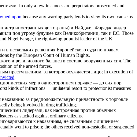
лениями.
In only a few instances are perpetrators prosecuted and
owned upon
because any warring party tends to view its own cause as
министр иностранных дел страны) и Найджел Фарадж, лидер
авили под угрозу будущее как Великобритании, так и ЕС.
Those
and Nigel Farage, the right-wing populist leader of the UK
 в нескольких решениях Европейского суда по правам
isions by the European Court of Human Rights.
кого и религиозного баланса в составе вооруженных сил.
The
osition of the armed forces.
вным преступлением, за которое
осуждается
лицо;
In execution of
nvicted
;
ионистских мер в одностороннем порядке — до сих пор
orst kinds of infractions — unilateral resort to protectionist measures
ся наказанию за предположительную причастность к торговле
sedly being involved in drug trafficking.
тическими лидерами, как настроенная против обычных
leaders as stacked against ordinary citizens.
риговариваются к наказаниям, не связанным с лишением
ctually went to prison; the others received non-custodial or suspended