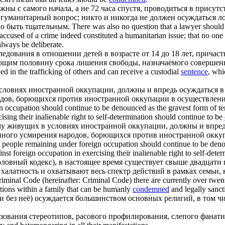
ны с самого начала, а не 72 часа спустя, проводиться в присут
 гуманитарный вопрос; никто и никогда не должен
осуждаться
ло
жно быть тщательным.
There was also no question that a lawyer should 
ns accused of a crime indeed constituted a humanitarian issue; that no o
always be deliberate.
ования в отношении детей в возрасте от 14 до 18 лет, причастн
ющим половину срока лишения свободы, назначаемого совершен
d in the trafficking of others and can receive a custodial
sentence
, whi
словиях иностранной оккупации, должны и впредь
осуждаться
в
одов, борющихся против иностранной оккупации в осуществление
n occupation should continue to be denounced as the gravest form of ter
ising their inalienable right to self-determination should continue to be
у живущих в условиях иностранной оккупации, должны и впре
нного усмирения народов, борющихся против иностранной оккуп
f people remaining under foreign occupation should continue to be denou
nst foreign occupation in exercising their inalienable right to self-det
головный кодекс), в настоящее время существует свыше двадцат
 халатность и охватывают весь спектр действий в рамках семьи,
iminal Code (hereinafter: Criminal Code) there are currently over twent
tions within a family that can be humanly
condemned
and legally sanct
и без неё)
осуждается
большинством основных религий, в том чи
ования стереотипов, расового профилирования, слепого фанати