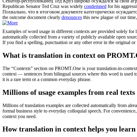
Сенатор-республиканец Тед Круз широко
осуждался
за свои аг
Republican Senator Ted Cruz was widely
condemned
for his aggress
Похвально, что в итоговом документе категорически
осуждает
the outcome document clearly
denounces
this new plague of our time,
Examples of word usage in different contexts are provided solely for l
automatically collected from a variety of publicly available open sour
If you find a spelling, punctuation or any other error in the original o
What is translation in context on PROMT
The “Contexts” section on PROMT.One is your translation-in-context to
context — sentences from bilingual sources where this word is used to
it is a rare term or a common everyday phrase.
Millions of usage examples from real texts
Millions of translation examples are collected automatically from alr
formal business style to everyday colloquial speech. For convenience, t
context you need.
How translation in context helps you learn