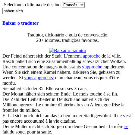
Selecione o idioma de destino
Baixar o tradutor
Tradutor, dicionário e guia de conversação,
20+ idiomas, traduções favoritas.
Der Feind
nähert sich
der Stadt.
L'ennemi
approche
de la ville.
Rasch
nähert sich
eine Zusammenballung schwärzlicher Wolken.
Une concentration de nuages noircissants
s'approche
rapidement.
Wenn Sie
sich
einem Kamel
nähern
, riskieren Sie, gebissen zu
werden.
Si
vous approchez
d'un chameau, vous risquez d'être
mordu.
Sie
nähert sich
der 35.
Elle va sur ses 35 ans.
Der Monat
nähert sich
seinem Ende.
Le mois touche à sa fin.
Die Zahl der Leiharbeiter in Deutschland
nähert sich
der
Millionengrenze.
Le nombre d'intérimaires en Allemagne frise la
frontière du million.
Er hat
sich
noch nicht an das Leben in der Stadt gewöhnt.
Il ne s'est
pas encore accoutumé à la vie citadine.
Deine Mutter macht
sich
Sorgen um deine Gesundheit.
Ta mère
se
fait du souci pour ta santé.