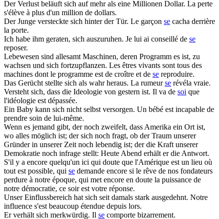
Der Verlust beläuft
sich
auf mehr als eine Millionen Dollar.
La perte
s'élève à plus d'un million de dollars.
Der Junge versteckte
sich
hinter der Tür.
Le garçon
se
cacha derrière
la porte.
Ich habe ihm geraten,
sich
auszuruhen.
Je lui ai conseillé de
se
reposer.
Lebewesen sind allesamt Maschinen, deren Programm es ist, zu
wachsen und
sich
fortzupflanzen.
Les êtres vivants sont tous des
machines dont le programme est de croître et de
se
reproduire.
Das Gerücht stellte
sich
als wahr heraus.
La rumeur
se
révéla vraie.
Versteht
sich
, dass die Ideologie von gestern ist.
Il va de
soi
que
l'idéologie est dépassée.
Ein Baby kann
sich
nicht selbst versorgen.
Un bébé est incapable de
prendre soin de lui-même.
Wenn es jemand gibt, der noch zweifelt, dass Amerika ein Ort ist,
wo alles möglich ist; der
sich
noch fragt, ob der Traum unserer
Gründer in unserer Zeit noch lebendig ist; der die Kraft unserer
Demokratie noch infrage stellt: Heute Abend erhält er die Antwort.
S'il y a encore quelqu'un ici qui doute que l'Amérique est un lieu où
tout est possible, qui
se
demande encore si le rêve de nos fondateurs
perdure à notre époque, qui met encore en doute la puissance de
notre démocratie, ce soir est votre réponse.
Unser Einflussbereich hat
sich
seit damals stark ausgedehnt.
Notre
influence s'est beaucoup étendue depuis lors.
Er verhält
sich
merkwürdig.
Il
se
comporte bizarrement.