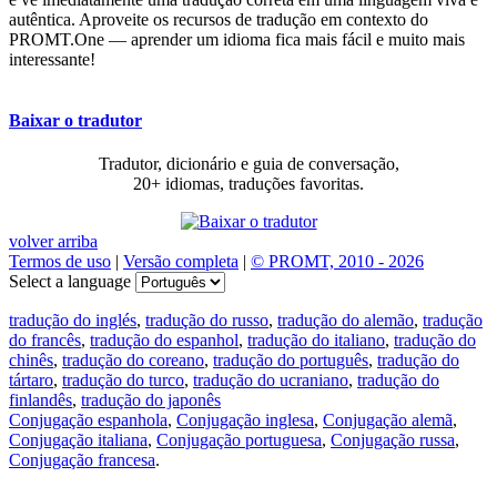
autêntica. Aproveite os recursos de tradução em contexto do
PROMT.One — aprender um idioma fica mais fácil e muito mais
interessante!
Baixar o tradutor
Tradutor, dicionário e guia de conversação,
20+ idiomas, traduções favoritas.
volver arriba
Termos de uso
|
Versão completa
|
© PROMT, 2010 - 2026
Select a language
tradução do inglés
,
tradução do russo
,
tradução do alemão
,
tradução
do francês
,
tradução do espanhol
,
tradução do italiano
,
tradução do
chinês
,
tradução do coreano
,
tradução do português
,
tradução do
tártaro
,
tradução do turco
,
tradução do ucraniano
,
tradução do
finlandês
,
tradução do japonês
Conjugação espanhola
,
Conjugação inglesa
,
Conjugação alemã
,
Conjugação italiana
,
Conjugação portuguesa
,
Conjugação russa
,
Conjugação francesa
.