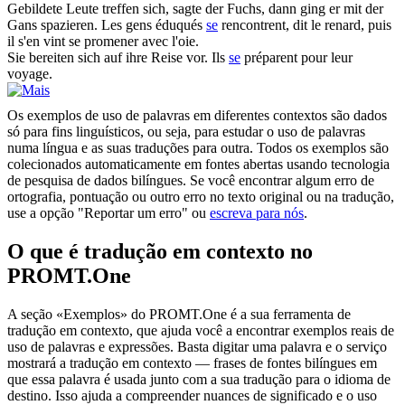
Gebildete Leute treffen
sich
, sagte der Fuchs, dann ging er mit der
Gans spazieren.
Les gens éduqués
se
rencontrent, dit le renard, puis
il s'en vint se promener avec l'oie.
Sie bereiten
sich
auf ihre Reise vor.
Ils
se
préparent pour leur
voyage.
Os exemplos de uso de palavras em diferentes contextos são dados
só para fins linguísticos, ou seja, para estudar o uso de palavras
numa língua e as suas traduções para outra. Todos os exemplos são
colecionados automaticamente em fontes abertas usando tecnologia
de pesquisa de dados bilíngues. Se você encontrar algum erro de
ortografia, pontuação ou outro erro no texto original ou na tradução,
use a opção "Reportar um erro" ou
escreva para nós
.
O que é tradução em contexto no
PROMT.One
A seção «Exemplos» do PROMT.One é a sua ferramenta de
tradução em contexto, que ajuda você a encontrar exemplos reais de
uso de palavras e expressões. Basta digitar uma palavra e o serviço
mostrará a tradução em contexto — frases de fontes bilíngues em
que essa palavra é usada junto com a sua tradução para o idioma de
destino. Isso ajuda a compreender nuances de significado e o uso