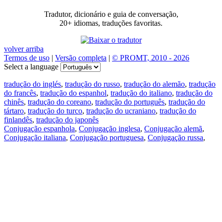
Tradutor, dicionário e guia de conversação,
20+ idiomas, traduções favoritas.
volver arriba
Termos de uso
|
Versão completa
|
© PROMT, 2010 - 2026
Select a language
tradução do inglés
,
tradução do russo
,
tradução do alemão
,
tradução
do francês
,
tradução do espanhol
,
tradução do italiano
,
tradução do
chinês
,
tradução do coreano
,
tradução do português
,
tradução do
tártaro
,
tradução do turco
,
tradução do ucraniano
,
tradução do
finlandês
,
tradução do japonês
Conjugação espanhola
,
Conjugação inglesa
,
Conjugação alemã
,
Conjugação italiana
,
Conjugação portuguesa
,
Conjugação russa
,
Conjugação francesa
.
Recursos
Tradução do texto
Exempos de contexto
Conjugação e declinação