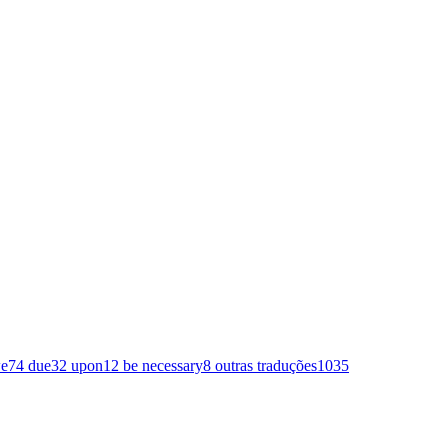
e
74
due
32
upon
12
be necessary
8
outras traduções
1035