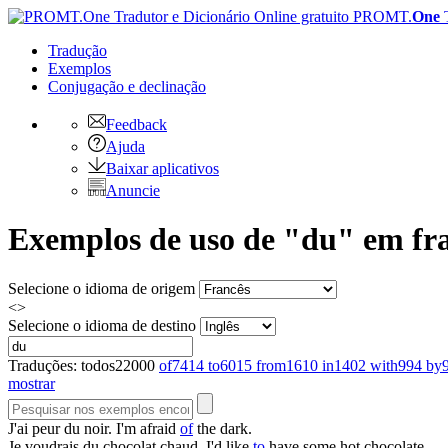
PROMT.
One
Tradução
Exemplos
Conjugação
e declinação
Feedback
Ajuda
Baixar aplicativos
Anuncie
Exemplos de uso de "du" em fra
Selecione o idioma de origem
<>
Selecione o idioma de destino
Traduções:
todos
22000
of
7414
to
6015
from
1610
in
1402
with
994
by
mostrar
J'ai peur
du
noir.
I'm afraid
of
the dark.
Je voudrais
du
chocolat chaud.
I'd like
to
have some hot chocolate.