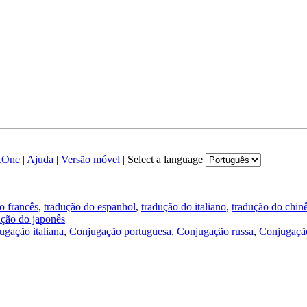
.One
|
Ajuda
|
Versão móvel
|
Select a language
o francês
,
tradução do espanhol
,
tradução do italiano
,
tradução do chin
ução do japonês
ugação italiana
,
Conjugação portuguesa
,
Conjugação russa
,
Conjugação