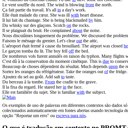
Le vent souffle
du
nord.
The wind is blowing
from
the north.
Ça fait partie
du
travail.
It's all
in
a day's work.
Elle était malade
du
cœur.
She was ill
with
heart disease.
Il lui fait
du
chantage.
She is being blackmailed
by
him.
Du
whisky sur des glaçons.
Scotch
on
the rocks.
Il se plaignait
du
bruit.
He complained
about
the noise.
Nous discutâmes longuement
du
problème.
We discussed the proble
Faisons le ménage
du
grenier.
Let's clear
out
the attic.
L'aéroport était fermé à cause
du
brouillard.
The airport was closed
be
Le garçon tomba
du
lit.
The boy fell
off
the bed.
De nombreux vols furent annulés en raison
du
typhon.
Many flights 
C'est dû à la conservation
du
moment cinétique.
This is
due
to conser
Beaucoup de choses dépendent
du
résultat.
Much depends
upon
the re
Sortez les oranges
du
réfrigérateur.
Take the oranges out
of
the fridge.
Ajoutez
du
sel au goût.
Add salt
to
taste.
Du
berceau à la tombe.
From
the cradle to the grave.
Il la fixa
du
regard.
He stared her
in
the face.
Elle est familière
du
sujet.
She is familiar
with
the subject.
Os exemplos de uso de palavras em diferentes contextos são dados só p
colecionados automaticamente em fontes abertas usando tecnologia de 
opção "Reportar um erro" ou
escreva para nós
.
O que é tradução em contexto no PROMT