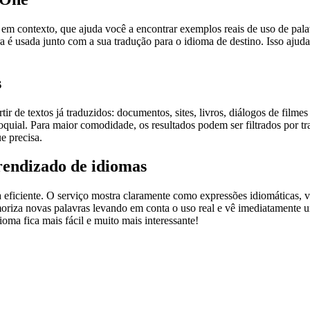
ontexto, que ajuda você a encontrar exemplos reais de uso de palavra
 é usada junto com a sua tradução para o idioma de destino. Isso ajuda
s
r de textos já traduzidos: documentos, sites, livros, diálogos de film
loquial. Para maior comodidade, os resultados podem ser filtrados por 
e precisa.
rendizado de idiomas
ficiente. O serviço mostra claramente como expressões idiomáticas, ve
emoriza novas palavras levando em conta o uso real e vê imediatamente 
a fica mais fácil e muito mais interessante!