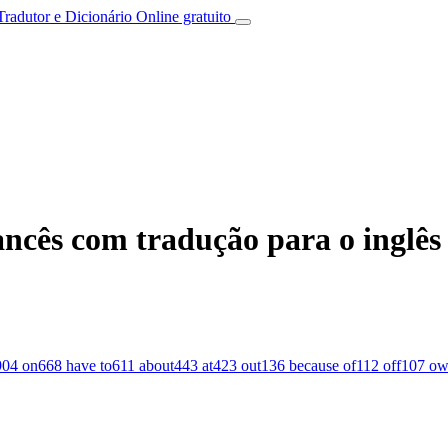
Tradutor e Dicionário Online gratuito
ncês com tradução para o inglês
904
on
668
have to
611
about
443
at
423
out
136
because of
112
off
107
ow