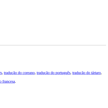
ês
,
tradução do coreano
,
tradução do português
,
tradução do tártaro
,
 francesa
.