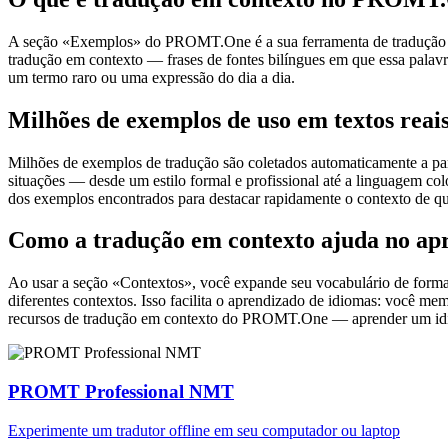
A seção «Exemplos» do PROMT.One é a sua ferramenta de tradução em c
tradução em contexto — frases de fontes bilíngues em que essa palavra
um termo raro ou uma expressão do dia a dia.
Milhões de exemplos de uso em textos reai
Milhões de exemplos de tradução são coletados automaticamente a parti
situações — desde um estilo formal e profissional até a linguagem co
dos exemplos encontrados para destacar rapidamente o contexto de qu
Como a tradução em contexto ajuda no ap
Ao usar a seção «Contextos», você expande seu vocabulário de forma e
diferentes contextos. Isso facilita o aprendizado de idiomas: você m
recursos de tradução em contexto do PROMT.One — aprender um idiom
PROMT Professional NMT
Experimente um tradutor offline em seu computador ou laptop