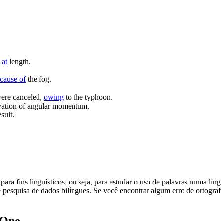
m
at
length.
cause of
the fog.
were canceled,
owing
to the typhoon.
vation of angular momentum.
sult.
ara fins linguísticos, ou seja, para estudar o uso de palavras numa lín
pesquisa de dados bilíngues. Se você encontrar algum erro de ortografia
.One