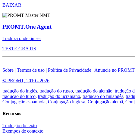
BAIXAR
PROMT.One Agent
Traduza onde quiser
TESTE GRÁTIS
Sobre
|
Termos de uso
|
Política de Privacidade
|
Anuncie no PROMT
© PROMT, 2010 - 2026
tradução do inglés
,
tradução do russo
,
tradução do alemão
,
tradução d
tradução do turco
,
tradução do ucraniano
,
tradução do finlandês
,
trad
Conjugação espanhola
,
Conjugação inglesa
,
Conjugação alemã
,
Conj
Recursos
Tradução do texto
Exempos de contexto