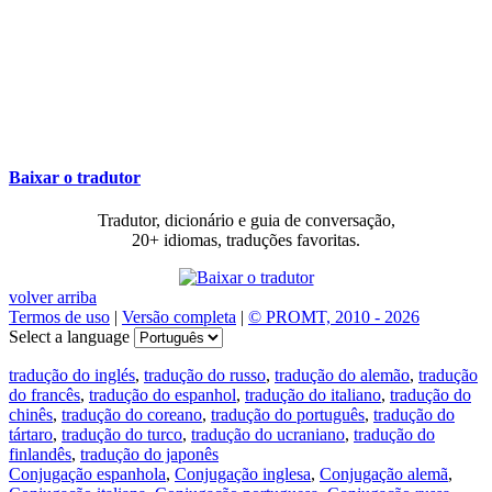
Baixar o tradutor
Tradutor, dicionário e guia de conversação,
20+ idiomas, traduções favoritas.
volver arriba
Termos de uso
|
Versão completa
|
© PROMT, 2010 - 2026
Select a language
tradução do inglés
,
tradução do russo
,
tradução do alemão
,
tradução
do francês
,
tradução do espanhol
,
tradução do italiano
,
tradução do
chinês
,
tradução do coreano
,
tradução do português
,
tradução do
tártaro
,
tradução do turco
,
tradução do ucraniano
,
tradução do
finlandês
,
tradução do japonês
Conjugação espanhola
,
Conjugação inglesa
,
Conjugação alemã
,