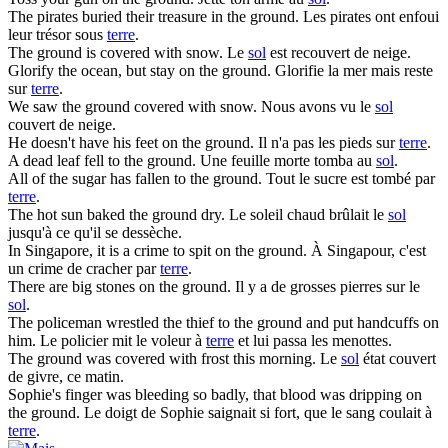
The pirates buried their treasure in the
ground
.
Les pirates ont enfoui
leur trésor sous
terre
.
The
ground
is covered with snow.
Le
sol
est recouvert de neige.
Glorify the ocean, but stay on the
ground
.
Glorifie la mer mais reste
sur
terre
.
We saw the
ground
covered with snow.
Nous avons vu le
sol
couvert de neige.
He doesn't have his feet on the
ground
.
Il n'a pas les pieds sur
terre
.
A dead leaf fell to the
ground
.
Une feuille morte tomba au
sol
.
All of the sugar has fallen to the
ground
.
Tout le sucre est tombé par
terre
.
The hot sun baked the
ground
dry.
Le soleil chaud brûlait le
sol
jusqu'à ce qu'il se dessèche.
In Singapore, it is a crime to spit on the
ground
.
À Singapour, c'est
un crime de cracher par
terre
.
There are big stones on the
ground
.
Il y a de grosses pierres sur le
sol
.
The policeman wrestled the thief to the
ground
and put handcuffs on
him.
Le policier mit le voleur à
terre
et lui passa les menottes.
The
ground
was covered with frost this morning.
Le
sol
état couvert
de givre, ce matin.
Sophie's finger was bleeding so badly, that blood was dripping on
the
ground
.
Le doigt de Sophie saignait si fort, que le sang coulait à
terre
.