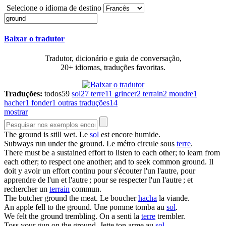
Selecione o idioma de destino
Baixar o tradutor
Tradutor, dicionário e guia de conversação,
20+ idiomas, traduções favoritas.
Traduções:
todos
59
sol
27
terre
11
grincer
2
terrain
2
moudre
1
hacher
1
fonder
1
outras traduções
14
mostrar
The
ground
is still wet.
Le
sol
est encore humide.
Subways run under the
ground
.
Le métro circule sous
terre
.
There must be a sustained effort to listen to each other; to learn from
each other; to respect one another; and to seek common
ground
.
Il
doit y avoir un effort continu pour s'écouter l'un l'autre, pour
apprendre de l'un et l'autre ; pour se respecter l'un l'autre ; et
rechercher un
terrain
commun.
The butcher
ground
the meat.
Le boucher
hacha
la viande.
An apple fell to the
ground
.
Une pomme tomba au
sol
.
We felt the
ground
trembling.
On a senti la
terre
trembler.
Toss your gun on the
ground
.
Jette ton arme au
sol
.