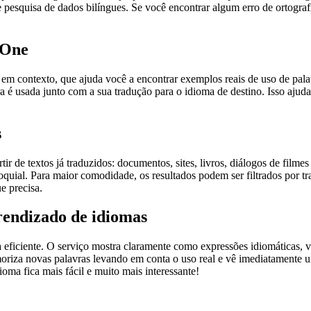
pesquisa de dados bilíngues. Se você encontrar algum erro de ortografia
.One
ontexto, que ajuda você a encontrar exemplos reais de uso de palavra
 é usada junto com a sua tradução para o idioma de destino. Isso ajuda
s
r de textos já traduzidos: documentos, sites, livros, diálogos de film
loquial. Para maior comodidade, os resultados podem ser filtrados por 
e precisa.
rendizado de idiomas
ficiente. O serviço mostra claramente como expressões idiomáticas, ve
emoriza novas palavras levando em conta o uso real e vê imediatamente 
a fica mais fácil e muito mais interessante!