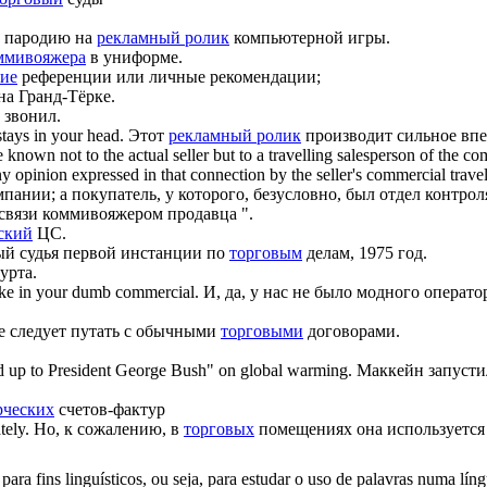
 пародию на
рекламный ролик
компьютерной игры.
ммивояжера
в униформе.
ие
референции или личные рекомендации;
на Гранд-Тёрке.
 звонил.
stays in your head.
Этот
рекламный ролик
производит сильное впе
known not to the actual seller but to a travelling salesperson of the c
y opinion expressed in that connection by the seller's
commercial
travel
пании; а покупатель, у которого, безусловно, был отдел контро
связи коммивояжером продавца ".
ский
ЦС.
й судья первой инстанции по
торговым
делам, 1975 год.
урта.
ike in your dumb
commercial
.
И, да, у нас не было модного операто
е следует путать с обычными
торговыми
договорами.
od up to President George Bush" on global warming.
Маккейн запуст
рческих
счетов-фактур
tely.
Но, к сожалению, в
торговых
помещениях она используется т
ara fins linguísticos, ou seja, para estudar o uso de palavras numa lín