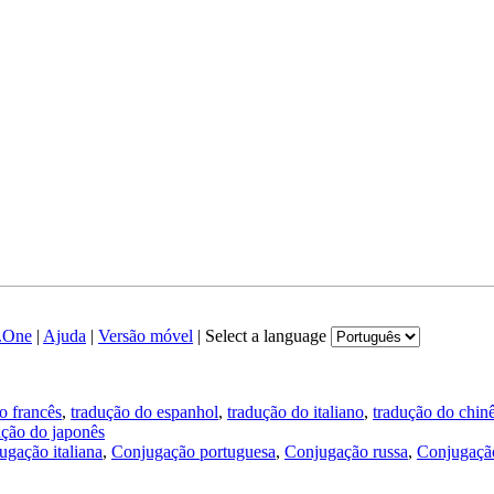
.One
|
Ajuda
|
Versão móvel
|
Select a language
o francês
,
tradução do espanhol
,
tradução do italiano
,
tradução do chin
ução do japonês
ugação italiana
,
Conjugação portuguesa
,
Conjugação russa
,
Conjugação