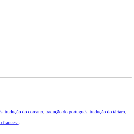
ês
,
tradução do coreano
,
tradução do português
,
tradução do tártaro
,
 francesa
.