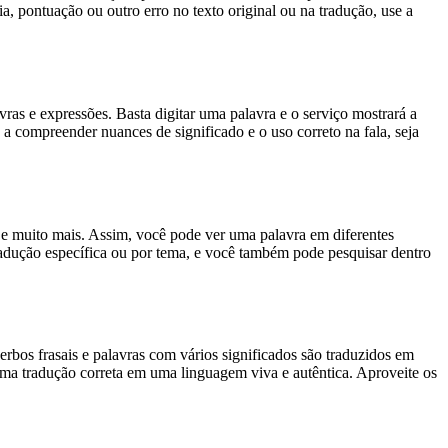
, pontuação ou outro erro no texto original ou na tradução, use a
s e expressões. Basta digitar uma palavra e o serviço mostrará a
 a compreender nuances de significado e o uso correto na fala, seja
es e muito mais. Assim, você pode ver uma palavra em diferentes
tradução específica ou por tema, e você também pode pesquisar dentro
rbos frasais e palavras com vários significados são traduzidos em
uma tradução correta em uma linguagem viva e autêntica. Aproveite os