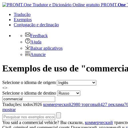
PROMT.
One
Tradução
Exemplos
Conjugação
e declinação
Feedback
Ajuda
Baixar aplicativos
Anuncie
Exemplos de uso de "commercial
Selecione o idioma de origem
<>
Selecione o idioma de destino
Traduções:
todos
3926
коммерческий
2980
торговый
427
реклама
7
mostrar
You said a
commercial
vehicle?
Вы сказали,
коммерческий
трансп
Civil, criminal and
commercial
courts
Гражданский, уголовный и