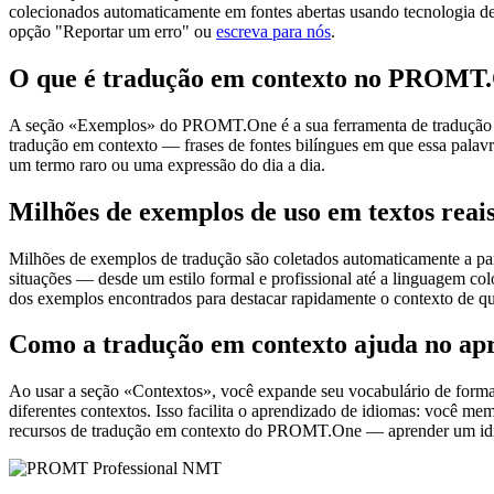
colecionados automaticamente em fontes abertas usando tecnologia de 
opção "Reportar um erro" ou
escreva para nós
.
O que é tradução em contexto no PROMT
A seção «Exemplos» do PROMT.One é a sua ferramenta de tradução em c
tradução em contexto — frases de fontes bilíngues em que essa palavra
um termo raro ou uma expressão do dia a dia.
Milhões de exemplos de uso em textos reai
Milhões de exemplos de tradução são coletados automaticamente a parti
situações — desde um estilo formal e profissional até a linguagem co
dos exemplos encontrados para destacar rapidamente o contexto de qu
Como a tradução em contexto ajuda no ap
Ao usar a seção «Contextos», você expande seu vocabulário de forma e
diferentes contextos. Isso facilita o aprendizado de idiomas: você m
recursos de tradução em contexto do PROMT.One — aprender um idiom