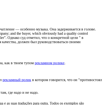
чатление — особенно музыка. Она задерживается в голове.
ompany; and the buyer, which obviously had a quality control
ler”.
Однако суд отметил, что о конкретной цели " в
ля качества, должен был руководствоваться своими
ра, как в твоем тупом
рекламном ролике
.
ил
рекламный ролик
в котором говорится, что он "противостоял
ам, где надо и не надо.
gua e as suas traduções para outra. Todos os exemplos são