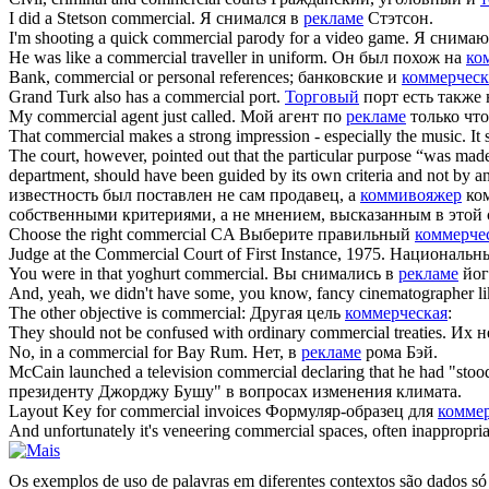
I did a Stetson
commercial
.
Я снимался в
рекламе
Стэтсон.
I'm shooting a quick
commercial
parody for a video game.
Я снимаю
He was like a
commercial
traveller in uniform.
Он был похож на
ко
Bank,
commercial
or personal references;
банковские и
коммерческ
Grand Turk also has a
commercial
port.
Торговый
порт есть также 
My
commercial
agent just called.
Мой агент по
рекламе
только что
That
commercial
makes a strong impression - especially the music. It 
The court, however, pointed out that the particular purpose “was made 
department, should have been guided by its own criteria and not by an
известность был поставлен не сам продавец, а
коммивояжер
ком
собственными критериями, а не мнением, высказанным в этой 
Choose the right
commercial
CA
Выберите правильный
коммерче
Judge at the
Commercial
Court of First Instance, 1975.
Национальны
You were in that yoghurt
commercial
.
Вы снимались в
рекламе
йог
And, yeah, we didn't have some, you know, fancy cinematographer l
The other objective is
commercial
:
Другая цель
коммерческая
:
They should not be confused with ordinary
commercial
treaties.
Их н
No, in a
commercial
for Bay Rum.
Нет, в
рекламе
рома Бэй.
McCain launched a television
commercial
declaring that he had "sto
президенту Джорджу Бушу" в вопросах изменения климата.
Layout Key for
commercial
invoices
Формуляр-образец для
комме
And unfortunately it's veneering
commercial
spaces, often inappropria
Os exemplos de uso de palavras em diferentes contextos são dados só p