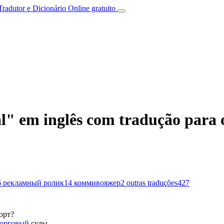
Tradutor e Dicionário Online gratuito
" em inglês com tradução para 
6
рекламный ролик
14
коммивояжер
2
outras traduções
427
орт?
торговый
суды