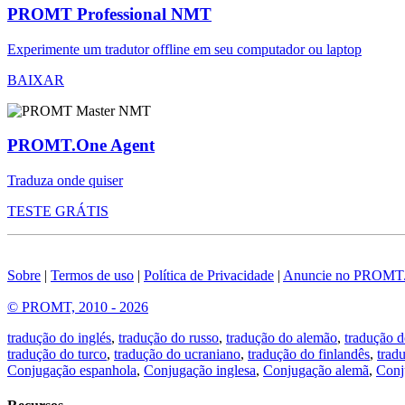
PROMT Professional NMT
Experimente um tradutor offline em seu computador ou laptop
BAIXAR
PROMT.One Agent
Traduza onde quiser
TESTE GRÁTIS
Sobre
|
Termos de uso
|
Política de Privacidade
|
Anuncie no PROMT
© PROMT, 2010 - 2026
tradução do inglés
,
tradução do russo
,
tradução do alemão
,
tradução d
tradução do turco
,
tradução do ucraniano
,
tradução do finlandês
,
trad
Conjugação espanhola
,
Conjugação inglesa
,
Conjugação alemã
,
Conj