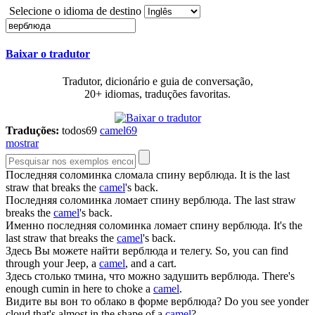
Selecione o idioma de destino
Baixar o tradutor
Tradutor, dicionário e guia de conversação,
20+ idiomas, traduções favoritas.
Traduções:
todos
69
camel
69
mostrar
Последняя соломинка сломала спину
верблюда
.
It is the last
straw that breaks the
camel
's back.
Последняя соломинка ломает спину
верблюда
.
The last straw
breaks the
camel
's back.
Именно последняя соломинка ломает спину
верблюда
.
It's the
last straw that breaks the
camel
's back.
Здесь Вы можете найти
верблюда
и телегу.
So, you can find
through your Jeep, a
camel
, and a cart.
Здесь столько тмина, что можно задушить
верблюда
.
There's
enough cumin in here to choke a
camel
.
Видите вы вон то облако в форме
верблюда
?
Do you see yonder
cloud that's almost in the shape of a
camel
?