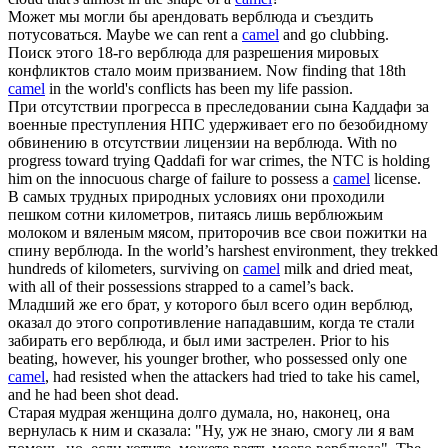
Может мы могли бы арендовать
верблюда
и съездить
потусоваться.
Maybe we can rent a
camel
and go clubbing.
Поиск этого 18-го
верблюда
для разрешения мировых
конфликтов стало моим призванием.
Now finding that 18th
camel
in the world's conflicts has been my life passion.
При отсутствии прогресса в преследовании сына Каддафи за
военные преступления НПС удерживает его по безобидному
обвинению в отсутствии лицензии на
верблюда
.
With no
progress toward trying Qaddafi for war crimes, the NTC is holding
him on the innocuous charge of failure to possess a
camel
license.
В самых трудных природных условиях они проходили
пешком сотни километров, питаясь лишь верблюжьим
молоком и вяленым мясом, приторочив все свои пожитки на
спину
верблюда
.
In the world’s harshest environment, they trekked
hundreds of kilometers, surviving on
camel
milk and dried meat,
with all of their possessions strapped to a camel’s back.
Младший же его брат, у которого был всего один верблюд,
оказал до этого сопротивление нападавшим, когда те стали
забирать его
верблюда
, и был ими застрелен.
Prior to his
beating, however, his younger brother, who possessed only one
camel
, had resisted when the attackers had tried to take his camel,
and he had been shot dead.
Старая мудрая женщина долго думала, но, наконец, она
вернулась к ним и сказала: "Ну, уж не знаю, смогу ли я вам