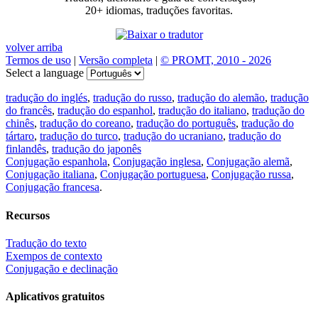
20+ idiomas, traduções favoritas.
volver arriba
Termos de uso
|
Versão completa
|
© PROMT, 2010 - 2026
Select a language
tradução do inglés
,
tradução do russo
,
tradução do alemão
,
tradução
do francês
,
tradução do espanhol
,
tradução do italiano
,
tradução do
chinês
,
tradução do coreano
,
tradução do português
,
tradução do
tártaro
,
tradução do turco
,
tradução do ucraniano
,
tradução do
finlandês
,
tradução do japonês
Conjugação espanhola
,
Conjugação inglesa
,
Conjugação alemã
,
Conjugação italiana
,
Conjugação portuguesa
,
Conjugação russa
,
Conjugação francesa
.
Recursos
Tradução do texto
Exempos de contexto
Conjugação e declinação
Aplicativos gratuitos