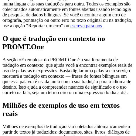
numa língua e as suas traduções para outra. Todos os exemplos são
colecionados automaticamente em fontes abertas usando tecnologia
de pesquisa de dados bilíngues. Se você encontrar algum erro de
ortografia, pontuação ou outro erro no texto original ou na tradução,
use a opção "Reportar um erro" ou
escreva para nós
.
O que é tradução em contexto no
PROMT.One
A seção «Exemplos» do PROMT.One é a sua ferramenta de
tradução em contexto, que ajuda você a encontrar exemplos reais de
uso de palavras e expressões. Basta digitar uma palavra e o serviço
mostrará a tradução em contexto — frases de fontes bilíngues em
que essa palavra é usada junto com a sua tradução para o idioma de
destino. Isso ajuda a compreender nuances de significado e o uso
correto na fala, seja um termo raro ou uma expressão do dia a dia.
Milhões de exemplos de uso em textos
reais
Milhões de exemplos de tradução são coletados automaticamente a
partir de textos já traduzidos: documentos, sites, livros, diálogos de