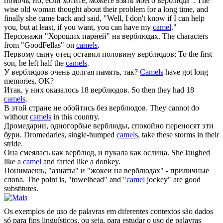
помочь, но, если хотите, можете взять моего
верблюда
".
The
wise old woman thought about their problem for a long time, and
finally she came back and said, "Well, I don't know if I can help
you, but at least, if you want, you can have my
camel
."
Персонажи "Хороших парней" на
верблюдах
.
The characters
from "GoodFellas" on
camels
.
Первому сыну отец оставил половину
верблюдов
;
To the first
son, he left half the
camels
.
У
верблюдов
очень долгая память, так?
Camels
have got long
memories, OK?
Итак, у них оказалось 18
верблюдов
.
So then they had 18
camels
.
В этой стране не обойтись без
верблюдов
.
They cannot do
without
camels
in this country.
Дромедарии, одногорбые
верблюды
, спокойно переносят эти
бури.
Dromedaries, single-humped
camels
, take these storms in their
stride.
Она смеялась как
верблюд
, и пукала как ослица.
She laughed
like a
camel
and farted like a donkey.
Понимаешь, "азиаты" и "жокеи на
верблюдах
" - приличные
слова.
The point is, "towelhead" and "
camel
jockey" are good
substitutes.
Os exemplos de uso de palavras em diferentes contextos são dados
só para fins linguísticos, ou seja, para estudar o uso de palavras