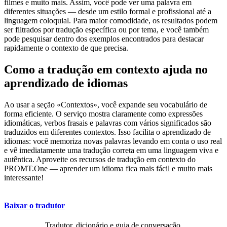
filmes e muito mais. Assim, você pode ver uma palavra em
diferentes situações — desde um estilo formal e profissional até a
linguagem coloquial. Para maior comodidade, os resultados podem
ser filtrados por tradução específica ou por tema, e você também
pode pesquisar dentro dos exemplos encontrados para destacar
rapidamente o contexto de que precisa.
Como a tradução em contexto ajuda no
aprendizado de idiomas
Ao usar a seção «Contextos», você expande seu vocabulário de
forma eficiente. O serviço mostra claramente como expressões
idiomáticas, verbos frasais e palavras com vários significados são
traduzidos em diferentes contextos. Isso facilita o aprendizado de
idiomas: você memoriza novas palavras levando em conta o uso real
e vê imediatamente uma tradução correta em uma linguagem viva e
autêntica. Aproveite os recursos de tradução em contexto do
PROMT.One — aprender um idioma fica mais fácil e muito mais
interessante!
Baixar o tradutor
Tradutor, dicionário e guia de conversação,