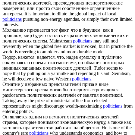
политических
деятелей, преследующих неэнергетические
намерения, или просто свои собственные ограниченные
интересы.
It is important to dilute the global impact of local
politicians
pursuing non‑energy agendas, or simply their own limited
interests.
Молчаливо признается тот факт, что в будущем, как в
прошлом, мир будет состоять из различных экономических и
политических
систем.
Mainstream
politicians
may still nod
reverently when the global free market is invoked, but in practice the
world is reverting to an older and more durable model.
Тюдор, кажется, надеется, что, надев ермолку и публично
сокрушаясь о своем антисемитизме, он обманет некоторых
наивных западных
политических
деятелей.
Tudor seems to
hope that by putting on a yarmulke and repenting his anti-Semitism,
he will deceive a few naive Western
politicians
.
Отнятие у избранных представителей приза в виде
министерского кресла могло бы отвернуть стремящихся
разбогатеть
политических
деятелей от занятия политикой.
Taking away the prize of ministerial office from elected
representatives might discourage wealth-maximizing
politicians
from
entering politics.
Он является одним из немногих
политических
деятелей
страны, которые понимают экономическую науку, а также как
заставить правительство работать на общество.
He is one of the
country's rare
politicians
who understands economics, and how to