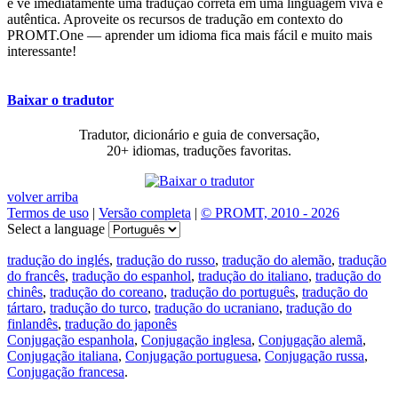
e vê imediatamente uma tradução correta em uma linguagem viva e
autêntica. Aproveite os recursos de tradução em contexto do
PROMT.One — aprender um idioma fica mais fácil e muito mais
interessante!
Baixar o tradutor
Tradutor, dicionário e guia de conversação,
20+ idiomas, traduções favoritas.
volver arriba
Termos de uso
|
Versão completa
|
© PROMT, 2010 - 2026
Select a language
tradução do inglés
,
tradução do russo
,
tradução do alemão
,
tradução
do francês
,
tradução do espanhol
,
tradução do italiano
,
tradução do
chinês
,
tradução do coreano
,
tradução do português
,
tradução do
tártaro
,
tradução do turco
,
tradução do ucraniano
,
tradução do
finlandês
,
tradução do japonês
Conjugação espanhola
,
Conjugação inglesa
,
Conjugação alemã
,
Conjugação italiana
,
Conjugação portuguesa
,
Conjugação russa
,
Conjugação francesa
.