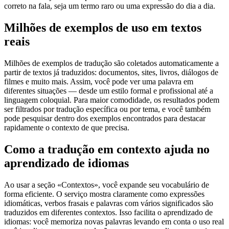
correto na fala, seja um termo raro ou uma expressão do dia a dia.
Milhões de exemplos de uso em textos
reais
Milhões de exemplos de tradução são coletados automaticamente a
partir de textos já traduzidos: documentos, sites, livros, diálogos de
filmes e muito mais. Assim, você pode ver uma palavra em
diferentes situações — desde um estilo formal e profissional até a
linguagem coloquial. Para maior comodidade, os resultados podem
ser filtrados por tradução específica ou por tema, e você também
pode pesquisar dentro dos exemplos encontrados para destacar
rapidamente o contexto de que precisa.
Como a tradução em contexto ajuda no
aprendizado de idiomas
Ao usar a seção «Contextos», você expande seu vocabulário de
forma eficiente. O serviço mostra claramente como expressões
idiomáticas, verbos frasais e palavras com vários significados são
traduzidos em diferentes contextos. Isso facilita o aprendizado de
idiomas: você memoriza novas palavras levando em conta o uso real