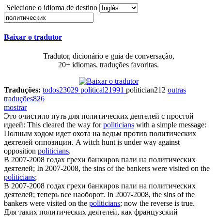
Selecione o idioma de destino
Baixar o tradutor
Tradutor, dicionário e guia de conversação,
20+ idiomas, traduções favoritas.
Traduções:
todos
23029
political
21991
politician
212
outras
traduções
826
mostrar
Это очистило путь для
политических
деятелей с простой
идеей:
This cleared the way for
politicians
with a simple message:
Полным ходом идет охота на ведьм против
политических
деятелей оппозиции.
A witch hunt is under way against
opposition
politicians
.
В 2007-2008 годах грехи банкиров пали на
политических
деятелей;
In 2007-2008, the sins of the bankers were visited on the
politicians
;
В 2007-2008 годах грехи банкиров пали на
политических
деятелей; теперь все наоборот.
In 2007-2008, the sins of the
bankers were visited on the
politicians
; now the reverse is true.
Для таких
политических
деятелей, как французский