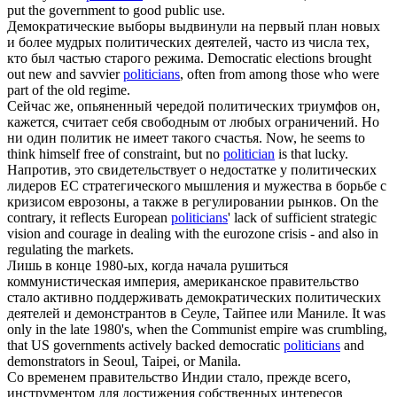
put the government to good public use.
Демократические выборы выдвинули на первый план новых
и более мудрых
политических
деятелей, часто из числа тех,
кто был частью старого режима.
Democratic elections brought
out new and savvier
politicians
, often from among those who were
part of the old regime.
Сейчас же, опьяненный чередой
политических
триумфов он,
кажется, считает себя свободным от любых ограничений. Но
ни один политик не имеет такого счастья.
Now, he seems to
think himself free of constraint, but no
politician
is that lucky.
Напротив, это свидетельствует о недостатке у
политических
лидеров ЕС стратегического мышления и мужества в борьбе с
кризисом еврозоны, а также в регулировании рынков.
On the
contrary, it reflects European
politicians
' lack of sufficient strategic
vision and courage in dealing with the eurozone crisis - and also in
regulating the markets.
Лишь в конце 1980-ых, когда начала рушиться
коммунистическая империя, американское правительство
стало активно поддерживать демократических
политических
деятелей и демонстрантов в Сеуле, Тайпее или Маниле.
It was
only in the late 1980's, when the Communist empire was crumbling,
that US governments actively backed democratic
politicians
and
demonstrators in Seoul, Taipei, or Manila.
Со временем правительство Индии стало, прежде всего,
инструментом для достижения собственных интересов