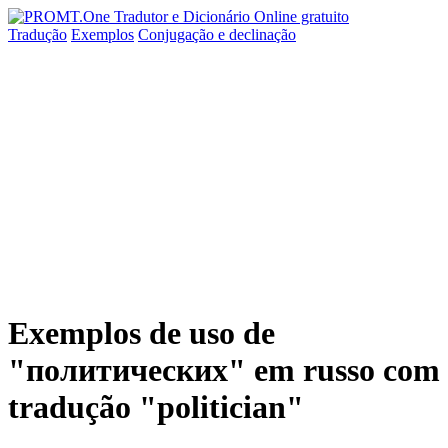
Tradução
Exemplos
Conjugação
e declinação
Exemplos de uso de
"политических" em russo com
tradução "politician"