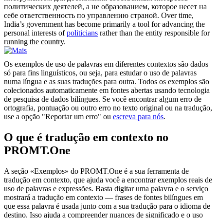
политических
деятелей, а не образованием, которое несет на
себе ответственность по управлению страной.
Over time,
India’s government has become primarily a tool for advancing the
personal interests of
politicians
rather than the entity responsible for
running the country.
Os exemplos de uso de palavras em diferentes contextos são dados
só para fins linguísticos, ou seja, para estudar o uso de palavras
numa língua e as suas traduções para outra. Todos os exemplos são
colecionados automaticamente em fontes abertas usando tecnologia
de pesquisa de dados bilíngues. Se você encontrar algum erro de
ortografia, pontuação ou outro erro no texto original ou na tradução,
use a opção "Reportar um erro" ou
escreva para nós
.
O que é tradução em contexto no
PROMT.One
A seção «Exemplos» do PROMT.One é a sua ferramenta de
tradução em contexto, que ajuda você a encontrar exemplos reais de
uso de palavras e expressões. Basta digitar uma palavra e o serviço
mostrará a tradução em contexto — frases de fontes bilíngues em
que essa palavra é usada junto com a sua tradução para o idioma de
destino. Isso ajuda a compreender nuances de significado e o uso