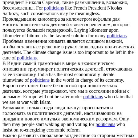
президент Николя Саркози, такие размышления, возможно,
бессмысленны.
For
politicians
like French President Nicolas
Sarkozy, such considerations may be meaningless.
Прокладывание километра за километром асфальта для
многих
политических
деятелей является решением, которое
пользуется большой поддержкой.
Laying kilometer upon
kilometer of bitumen is the favored solution for many
politicians
.
Проблема изменения климата является слишком важной,
чтобы оставить ее решение в руках лишь одних
политических
деятелей.
The climate change issue is too important to be left in the
care of
politicians
.
В Индии самый грамотный в мире в экономическом
отношении триумвират
политических
деятелей, отвечающих
за ее экономику.
India has the most economically literate
triumvirate of
politicians
in the world in charge of its economy.
Европа не станет более безопасной при
политических
деятелях, которые утверждают, что мы в состоянии войны с
исламом.
Europe will not be safer under
politicians
who claim that
we are at war with Islam.
Возможно, только тогда люди начнут просыпаться и
голосовать за
политических
деятелей, настаивающих на
придании нового импульса экономическим реформам.
Only
then may people start waking up and voting for
politicians
who
insist on re-energizing economic reform.
Важно разбавить глобальное воздействие со стороны местных