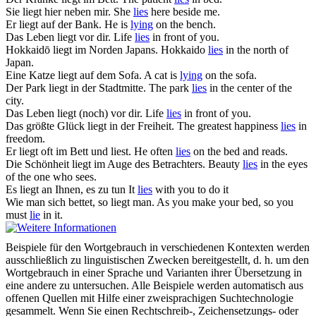
Sie
liegt
hier neben mir.
She
lies
here beside me.
Er
liegt
auf der Bank.
He is
lying
on the bench.
Das Leben
liegt
vor dir.
Life
lies
in front of you.
Hokkaidō
liegt
im Norden Japans.
Hokkaido
lies
in the north of
Japan.
Eine Katze
liegt
auf dem Sofa.
A cat is
lying
on the sofa.
Der Park
liegt
in der Stadtmitte.
The park
lies
in the center of the
city.
Das Leben
liegt
(noch) vor dir.
Life
lies
in front of you.
Das größte Glück
liegt
in der Freiheit.
The greatest happiness
lies
in
freedom.
Er
liegt
oft im Bett und liest.
He often
lies
on the bed and reads.
Die Schönheit
liegt
im Auge des Betrachters.
Beauty
lies
in the eyes
of the one who sees.
Es
liegt
an Ihnen, es zu tun
It
lies
with you to do it
Wie man sich bettet, so
liegt
man.
As you make your bed, so you
must
lie
in it.
Beispiele für den Wortgebrauch in verschiedenen Kontexten werden
ausschließlich zu linguistischen Zwecken bereitgestellt, d. h. um den
Wortgebrauch in einer Sprache und Varianten ihrer Übersetzung in
eine andere zu untersuchen. Alle Beispiele werden automatisch aus
offenen Quellen mit Hilfe einer zweisprachigen Suchtechnologie
gesammelt. Wenn Sie einen Rechtschreib-, Zeichensetzungs- oder