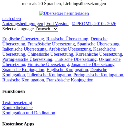
mehr als 20 Sprachen, Lieblingsübersetzungen
nach oben
Nutzungsbedingungen
|
Voll Version
|
© PROMT, 2010 - 2026
Select a language
Englische Übersetzung
,
Russische Übersetzung
,
Deutsche
Übersetzung
,
Französische Übersetzung
,
Spanische Übersetzung
,
Italienische Übersetzung
,
Arabische Übersetzung
,
Kasachische
Übersetzung
,
Chinesische Übersetzung
,
Koreanische Übersetzung
,
Portugiesische Übersetzung
,
Türkische Übersetzung
,
Ukrainische
Übersetzung
,
Finnische Übersetzung
,
Japanische Übersetzung
Spanische Konjugation
,
Englische Konjugation
,
Deutsche
Konjugation
,
Italienische Konjugation
,
Portugiesische Konjugation
,
Russische Konjugation
,
Französische Konjugation
.
Funktionen
Textübersetzung
Kontextbeispiele
Konjugation und Deklination
Kostenlose Apps