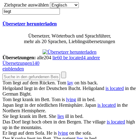
Zielsprache auswählen
Übersetzer herunterladen
Übersetzer, Wörterbuch und Sprachführer,
mehr als 20 Sprachen, Lieblingsübersetzungen
Übersetzungen:
alle
204
lie
60
be located
4
andere
Übersetzungen
140
einblenden
Tom
liegt
auf dem Rücken.
Tom
lay
on his back.
Helgoland
liegt
in der Deutschen Bucht.
Heligoland
is located
in the
German Bight.
Tom
liegt
krank im Bett.
Tom is
lying
ill in bed.
Japan
liegt
in der nördlichen Hemisphäre.
Japan
is located
in the
Northern Hemisphere.
Sie
liegt
krank im Bett.
She
lies
ill in bed.
Das Dorf
liegt
hoch oben in den Bergen.
The village
is located
high
up in the mountains.
Er
liegt
auf dem Sofa.
He is
lying
on the sofa.
Der Kranke
liegt
im Bett.
The patient
lies
in bed.