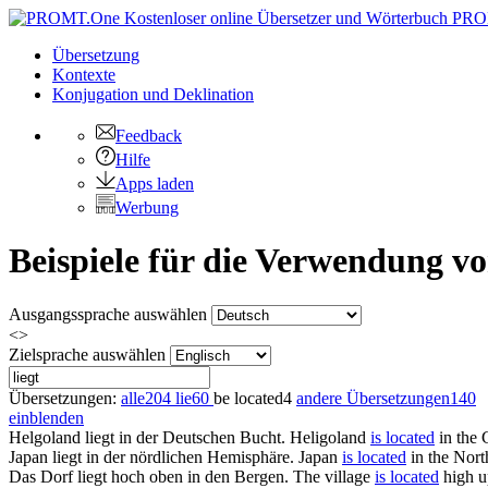
PRO
Übersetzung
Kontexte
Konjugation
und Deklination
Feedback
Hilfe
Apps laden
Werbung
Beispiele für die Verwendung v
Ausgangssprache auswählen
<>
Zielsprache auswählen
Übersetzungen:
alle
204
lie
60
be located
4
andere Übersetzungen
140
einblenden
Helgoland
liegt
in der Deutschen Bucht.
Heligoland
is located
in the 
Japan
liegt
in der nördlichen Hemisphäre.
Japan
is located
in the Nort
Das Dorf
liegt
hoch oben in den Bergen.
The village
is located
high u