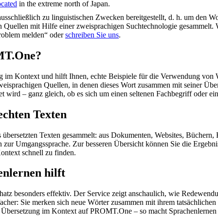
ocated
in the extreme north of Japan.
schließlich zu linguistischen Zwecken bereitgestellt, d. h. um den Wo
en Quellen mit Hilfe einer zweisprachigen Suchtechnologie gesammelt. 
„Problem melden“ oder
schreiben Sie uns
.
OMT.One?
im Kontext und hilft Ihnen, echte Beispiele für die Verwendung von 
zweisprachigen Quellen, in denen dieses Wort zusammen mit seiner Übe
wird – ganz gleich, ob es sich um einen seltenen Fachbegriff oder ein
echten Texten
s übersetzten Texten gesammelt: aus Dokumenten, Websites, Büchern, 
 hin zur Umgangssprache. Zur besseren Übersicht können Sie die Ergebn
ontext schnell zu finden.
nlernen hilft
hatz besonders effektiv. Der Service zeigt anschaulich, wie Redewen
her: Sie merken sich neue Wörter zusammen mit ihrem tatsächlichen G
der Übersetzung im Kontext auf PROMT.One – so macht Sprachenlernen