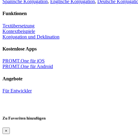
Spanische Konjugation
,
Englische Konjugation
,
Deutsche Konjugati
Funktionen
Textübersetzung
Kontextbeispiele
Konjugation und Deklination
Kostenlose Apps
PROMT.One für iOS
PROMT.One für Android
Angebote
Für Entwickler
Zu Favoriten hinzufügen
×