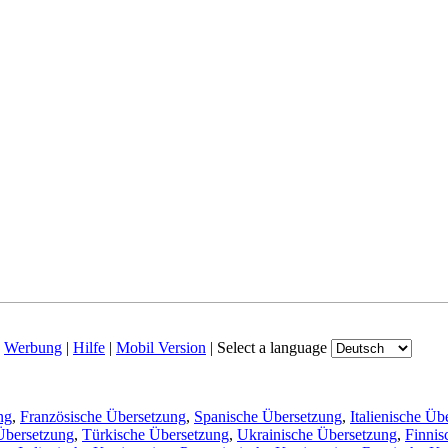
|
Werbung
|
Hilfe
|
Mobil Version
|
Select a language
ng
,
Französische Übersetzung
,
Spanische Übersetzung
,
Italienische Üb
Übersetzung
,
Türkische Übersetzung
,
Ukrainische Übersetzung
,
Finnis