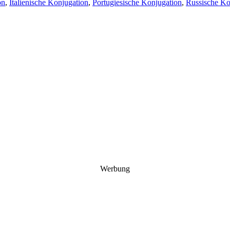
on
,
Italienische Konjugation
,
Portugiesische Konjugation
,
Russische Ko
Werbung