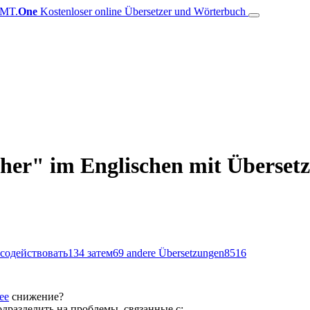
MT.
One
Kostenloser online Übersetzer und Wörterbuch
her" im Englischen mit Übersetz
содействовать
134
затем
69
andere Übersetzungen
8516
ее
снижение?
дразделить на проблемы, связанные с: