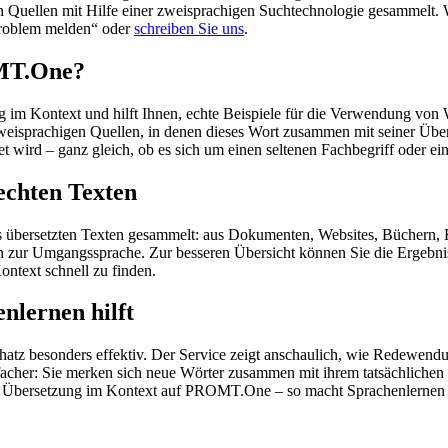
en Quellen mit Hilfe einer zweisprachigen Suchtechnologie gesammelt. 
„Problem melden“ oder
schreiben Sie uns
.
OMT.One?
im Kontext und hilft Ihnen, echte Beispiele für die Verwendung von 
zweisprachigen Quellen, in denen dieses Wort zusammen mit seiner Übe
wird – ganz gleich, ob es sich um einen seltenen Fachbegriff oder ein
echten Texten
s übersetzten Texten gesammelt: aus Dokumenten, Websites, Büchern, 
 hin zur Umgangssprache. Zur besseren Übersicht können Sie die Ergebn
ontext schnell zu finden.
nlernen hilft
hatz besonders effektiv. Der Service zeigt anschaulich, wie Redewen
her: Sie merken sich neue Wörter zusammen mit ihrem tatsächlichen G
der Übersetzung im Kontext auf PROMT.One – so macht Sprachenlernen