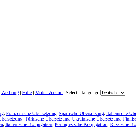
|
Werbung
|
Hilfe
|
Mobil Version
|
Select a language
ng
,
Französische Übersetzung
,
Spanische Übersetzung
,
Italienische Üb
Übersetzung
,
Türkische Übersetzung
,
Ukrainische Übersetzung
,
Finnis
on
,
Italienische Konjugation
,
Portugiesische Konjugation
,
Russische Ko