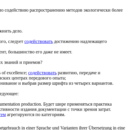
 содействию распространению методов экологически более
нить дело.
ого, следует
содействовать
достижению надлежащего
нт, большинство его даже не имеет.
ых знаний и приемов?
 of excellence;
содействовать
развитию, передаче и
ских центрах передового опыта;
внивание и выбрав размер шрифта из четырех вариантов.
ледующее:
cumentation production.
Будет шире применяться практика
тивности издания документации с точки зрения затрат.
тем
агрегируются по категориям.
rtgebrauch in einer Sprache und Varianten ihrer Übersetzung in eine