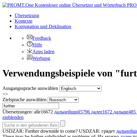
PRO
Übersetzung
Kontexte
Konjugation
und Deklination
Feedback
Hilfe
Apps laden
Werbung
Verwendungsbeispiele von "furt
Ausgangssprache auswählen
<>
Zielsprache auswählen
Übersetzungen:
alle
16672
дальнейший
5796
далее
1672
дальше
485
einblenden
USDZAR:
Further
downside to come?
USDZAR: грядет
дальнейш
These may be
further
subdivided as problems of:
Их можно
далее
по