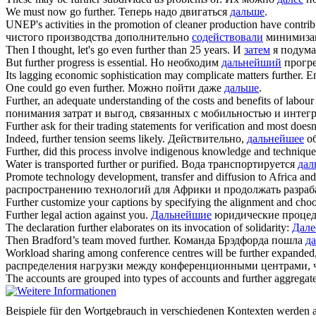
We must now go
further
.
Теперь надо двигаться
дальше
.
UNEP's activities in the promotion of cleaner production have contri
чистого производства дополнительно
содействовали
минимизац
Then I thought, let's go even
further
than 25 years.
И
затем
я подумал
But
further
progress is essential.
Но необходим
дальнейший
прогре
Its lagging economic sophistication may complicate matters
further
.
Е
One could go even
further
.
Можно пойти даже
дальше
.
Further
, an adequate understanding of the costs and benefits of labour
понимания затрат и выгод, связанных с мобильностью и интегр
Further
ask for their trading statements for verification and most doesn
Indeed,
further
tension seems likely.
Действительно,
дальнейшее
об
Further
, did this process involve indigenous knowledge and techniqu
Water is transported
further
or purified.
Вода транспортируется
дал
Promote technology development, transfer and diffusion to Africa an
распространению технологий для Африки и продолжать разраба
Further
customize your captions by specifying the alignment and choo
Further
legal action against you.
Дальнейшие
юридические процед
The declaration
further
elaborates on its invocation of solidarity:
Дале
Then Bradford’s team moved
further
.
Команда Брэдфорда пошла
д
Workload sharing among conference centres will be
further
expanded, 
распределения нагрузки между конференционными центрами, ч
The accounts are grouped into types of accounts and
further
aggregated
Beispiele für den Wortgebrauch in verschiedenen Kontexten werden aus