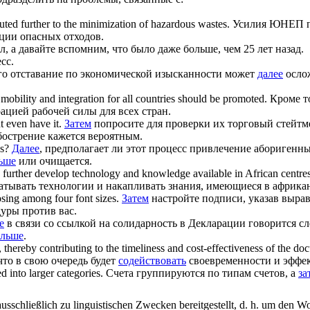
buted
further
to the minimization of hazardous wastes.
Усилия ЮНЕП по
ии опасных отходов.
, а давайте вспомним, что было даже больше, чем 25 лет назад.
сс.
го отставание по экономической изысканности может
далее
ослож
 mobility and integration for all countries should be promoted.
Кроме т
ацией рабочей силы для всех стран.
t even have it.
Затем
попросите для проверки их торговый стейтме
острение кажется вероятным.
es?
Далее
, предполагает ли этот процесс привлечение аборигенн
ьше
или очищается.
d
further
develop technology and knowledge available in African centres
тывать технологии и накапливать знания, имеющиеся в африкан
sing among four font sizes.
Затем
настройте подписи, указав выра
уры против вас.
е
в связи со ссылкой на солидарность в Декларации говорится с
альше
.
thereby contributing to the timeliness and cost-effectiveness of the do
то в свою очередь будет
содействовать
своевременности и эффек
 into larger categories.
Счета группируются по типам счетов, а
за
schließlich zu linguistischen Zwecken bereitgestellt, d. h. um den Wo