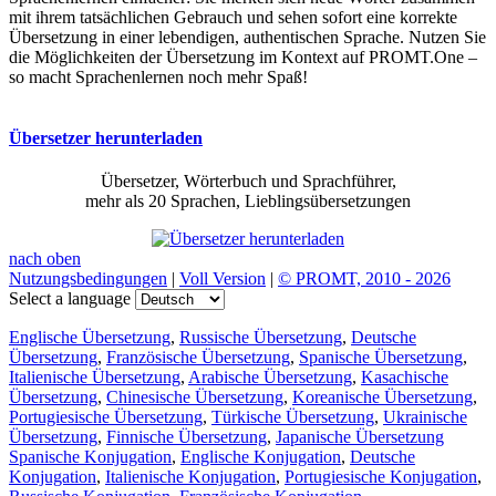
mit ihrem tatsächlichen Gebrauch und sehen sofort eine korrekte
Übersetzung in einer lebendigen, authentischen Sprache. Nutzen Sie
die Möglichkeiten der Übersetzung im Kontext auf PROMT.One –
so macht Sprachenlernen noch mehr Spaß!
Übersetzer herunterladen
Übersetzer, Wörterbuch und Sprachführer,
mehr als 20 Sprachen, Lieblingsübersetzungen
nach oben
Nutzungsbedingungen
|
Voll Version
|
© PROMT, 2010 - 2026
Select a language
Englische Übersetzung
,
Russische Übersetzung
,
Deutsche
Übersetzung
,
Französische Übersetzung
,
Spanische Übersetzung
,
Italienische Übersetzung
,
Arabische Übersetzung
,
Kasachische
Übersetzung
,
Chinesische Übersetzung
,
Koreanische Übersetzung
,
Portugiesische Übersetzung
,
Türkische Übersetzung
,
Ukrainische
Übersetzung
,
Finnische Übersetzung
,
Japanische Übersetzung
Spanische Konjugation
,
Englische Konjugation
,
Deutsche
Konjugation
,
Italienische Konjugation
,
Portugiesische Konjugation
,