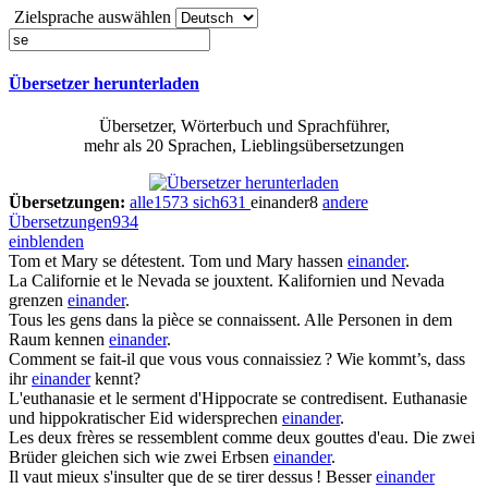
Zielsprache auswählen
Übersetzer herunterladen
Übersetzer, Wörterbuch und Sprachführer,
mehr als 20 Sprachen, Lieblingsübersetzungen
Übersetzungen:
alle
1573
sich
631
einander
8
andere
Übersetzungen
934
einblenden
Tom et Mary
se
détestent.
Tom und Mary hassen
einander
.
La Californie et le Nevada
se
jouxtent.
Kalifornien und Nevada
grenzen
einander
.
Tous les gens dans la pièce
se
connaissent.
Alle Personen in dem
Raum kennen
einander
.
Comment
se
fait-il que vous vous connaissiez ?
Wie kommt’s, dass
ihr
einander
kennt?
L'euthanasie et le serment d'Hippocrate
se
contredisent.
Euthanasie
und hippokratischer Eid widersprechen
einander
.
Les deux frères
se
ressemblent comme deux gouttes d'eau.
Die zwei
Brüder gleichen sich wie zwei Erbsen
einander
.
Il vaut mieux s'insulter que de
se
tirer dessus !
Besser
einander