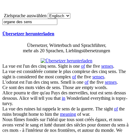
Zielsprache auswählen
Übersetzer herunterladen
Übersetzer, Wörterbuch und Sprachführer,
mehr als 20 Sprachen, Lieblingsübersetzungen
La vue est l'un
des
cinq
sens
.
Sight is one
of
the five
senses
.
La vue est considérée comme le plus complexe
des
cinq
sens
.
The
sight is considered the most complex
of
the five
senses
.
L'odorat est l'un
des
cinq
sens
.
Smell is one
of
the five
senses
.
Ce sont
des
mots vides de
sens
.
Those are empty words.
Alice pourra te dire qu'au Pays
des
merveilles, tout est
sens
dessus
dessous.
Alice will tell you that
in
Wonderland everything is topsy-
turvy.
La vue
des
ruines lui rappela le
sens
de la guerre.
The sight
of
the
ruins brought home to him the
meaning
of war.
Nous fûmes fondés sur l'idéal que tous sont créés égaux, et nous
avons versé le sang et lutté durant
des
siècles pour donner du
sens
à
ces mots - à l'intérieur de nos frontières, et autour du monde.
We