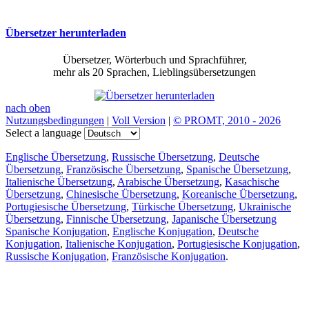
Übersetzer herunterladen
Übersetzer, Wörterbuch und Sprachführer,
mehr als 20 Sprachen, Lieblingsübersetzungen
nach oben
Nutzungsbedingungen
|
Voll Version
|
© PROMT, 2010 - 2026
Select a language
Englische Übersetzung
,
Russische Übersetzung
,
Deutsche
Übersetzung
,
Französische Übersetzung
,
Spanische Übersetzung
,
Italienische Übersetzung
,
Arabische Übersetzung
,
Kasachische
Übersetzung
,
Chinesische Übersetzung
,
Koreanische Übersetzung
,
Portugiesische Übersetzung
,
Türkische Übersetzung
,
Ukrainische
Übersetzung
,
Finnische Übersetzung
,
Japanische Übersetzung
Spanische Konjugation
,
Englische Konjugation
,
Deutsche
Konjugation
,
Italienische Konjugation
,
Portugiesische Konjugation
,
Russische Konjugation
,
Französische Konjugation
.
Funktionen