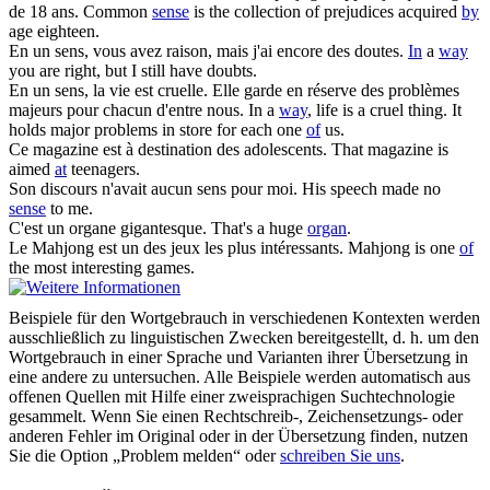
de 18 ans.
Common
sense
is the collection of prejudices acquired
by
age eighteen.
En un
sens
, vous avez raison, mais j'ai encore
des
doutes.
In
a
way
you are right, but I still have doubts.
En un
sens
, la vie est cruelle. Elle garde en réserve
des
problèmes
majeurs pour chacun d'entre nous.
In a
way
, life is a cruel thing. It
holds major problems in store for each one
of
us.
Ce magazine est à destination
des
adolescents.
That magazine is
aimed
at
teenagers.
Son discours n'avait aucun
sens
pour moi.
His speech made no
sense
to me.
C'est un
organe
gigantesque.
That's a huge
organ
.
Le Mahjong est un
des
jeux les plus intéressants.
Mahjong is one
of
the most interesting games.
Beispiele für den Wortgebrauch in verschiedenen Kontexten werden
ausschließlich zu linguistischen Zwecken bereitgestellt, d. h. um den
Wortgebrauch in einer Sprache und Varianten ihrer Übersetzung in
eine andere zu untersuchen. Alle Beispiele werden automatisch aus
offenen Quellen mit Hilfe einer zweisprachigen Suchtechnologie
gesammelt. Wenn Sie einen Rechtschreib-, Zeichensetzungs- oder
anderen Fehler im Original oder in der Übersetzung finden, nutzen
Sie die Option „Problem melden“ oder
schreiben Sie uns
.