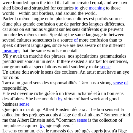
were founded upon the ideal that all are created equal, and we have
shed blood and struggled for centuries
to
give
meaning
to those
words – within our borders, and around the world.
Parler la même langue entre plusieurs cultures est parfois source
d'une plus grande confusion que de parler
des
langues différentes,
car alors on est moins vigilant sur les
sens
différents que peuvent
prendre les mêmes mots.
Speaking the same language in between
several cultures sometimes is a source
of
more confusion than to
speak different languages, since we are less aware of the different
meanings
that the same words can entail.
S'il y avait un marché
des
phrases, nos spéculations grammaticales
prendraient soudain un
sens
.
If there existed a market for sentences,
our grammatical speculations would suddenly make
sense
.
Un artiste doit avoir le
sens
des
couleurs.
An artist must have an eye
for color.
Taro a un grand
sens
des
responsabilités.
Taro has a strong
sense
of
responsibility.
Elle est devenue riche grâce à un travail acharné et à un bon
sens
des
affaires.
She became rich
by
virtue of hard work and good
business
sense
.
Quelqu'un m'a dit qu'Albert Einstein déclara : "Le bon
sens
est la
collection
des
préjugés acquis à l'âge de dix-huit ans."
Someone told
me that Albert Einstein said, "Common
sense
is the collection of
prejudices acquired
by
age eighteen. "
Le
sens
commun, c'est le ramassis
des
préjugés appris jusqu'à l'âge