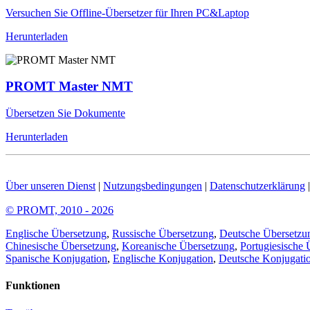
Versuchen Sie Offline-Übersetzer für Ihren PC&Laptop
Herunterladen
PROMT Master NMT
Übersetzen Sie Dokumente
Herunterladen
Über unseren Dienst
|
Nutzungsbedingungen
|
Datenschutzerklärung
© PROMT, 2010 - 2026
Englische Übersetzung
,
Russische Übersetzung
,
Deutsche Übersetzu
Chinesische Übersetzung
,
Koreanische Übersetzung
,
Portugiesische 
Spanische Konjugation
,
Englische Konjugation
,
Deutsche Konjugati
Funktionen