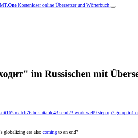
MT.
One
Kostenloser online Übersetzer und Wörterbuch
одит" im Russischen mit Überse
suit
165
match
76
be suitable
43
send
23
work well
9
step up
7
go up to
1
c
's globalizing era also
coming
to an end?