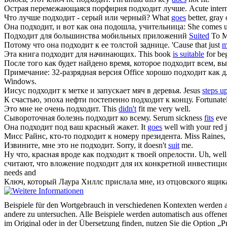
Острая перемежающаяся порфирия
подходит
лучше.
Acute interm
Что лучше
подходит
- серый или черный?
What
goes
better, gray 
Она
подходит
, и вот как она подошла, учительница:
She comes u
Подходит
для большинства мобильных приложений
Suited
To Mo
Потому что она
подходит
к ее толстой заднице.
'Cause that just
m
Эта книга
подходит
для начинающих.
This book
is suitable
for be
После того как будет найдено время, которое
подходит
всем, вы
Примечание: 32-разрядная версия Office хорошо
подходит
как д
Windows.
Иисус
подходит
к метке и запускает мяч в деревья.
Jesus
steps u
К счастью, эпоха нефти постепенно
подходит
к концу.
Fortunate
Это мне не очень
подходит
.
This
didn't
fit me very well.
Сывороточная болезнь
подходит
ко всему.
Serum sickness
fits
eve
Она
подходит
под ваш красный жакет.
It
goes
well with your red j
Мисс Райнс, кто-то
подходит
к номеру президента.
Miss Raines
Извините, мне это не
подходит
.
Sorry, it doesn't
suit
me.
Ну что, красная вроде как
подходит
к твоей опрелости.
Uh, well
считают, что вложение
подходит
для их конкретной инвестици
needs and
Ключ, который Лаура Хиллс прислала мне, из отцовского ящи
Beispiele für den Wortgebrauch in verschiedenen Kontexten werden aus
andere zu untersuchen. Alle Beispiele werden automatisch aus offen
im Original oder in der Übersetzung finden, nutzen Sie die Option 