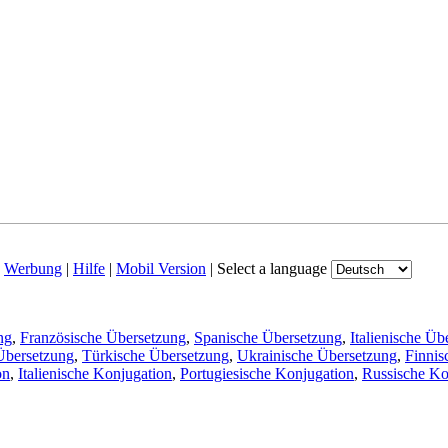
|
Werbung
|
Hilfe
|
Mobil Version
|
Select a language
ng
,
Französische Übersetzung
,
Spanische Übersetzung
,
Italienische Üb
Übersetzung
,
Türkische Übersetzung
,
Ukrainische Übersetzung
,
Finnis
on
,
Italienische Konjugation
,
Portugiesische Konjugation
,
Russische Ko