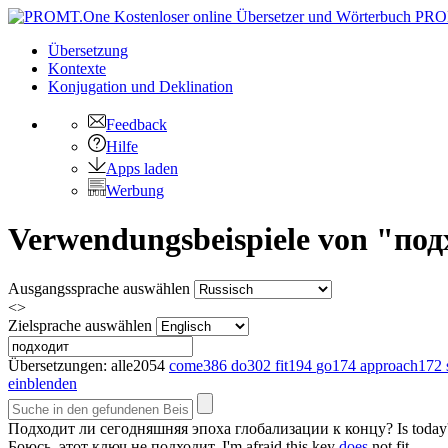
PRO
Übersetzung
Kontexte
Konjugation
und Deklination
Feedback
Hilfe
Apps laden
Werbung
Verwendungsbeispiele von "подх
Ausgangssprache auswählen
<>
Zielsprache auswählen
Übersetzungen:
alle
2054
come
386
do
302
fit
194
go
174
approach
172
einblenden
Подходит
ли сегодняшняя эпоха глобализации к концу?
Is today
Боюсь, этот ключ не
подходит
.
I'm afraid this key
does
not fit.