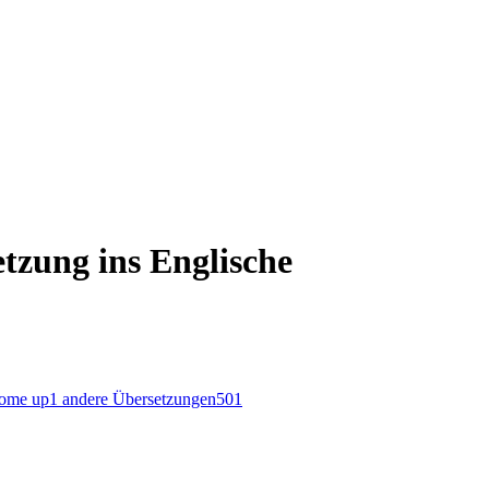
tzung ins Englische
ome up
1
andere Übersetzungen
501