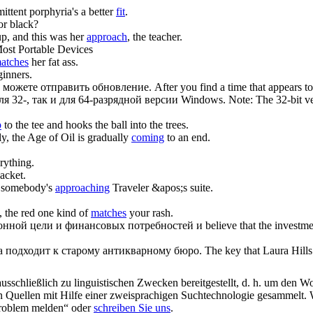
ittent porphyria's a better
fit
.
or black?
p, and this was her
approach
, the teacher.
st Portable Devices
atches
her fat ass.
ginners.
 можете отправить обновление.
After you find a time that appears 
ля 32-, так и для 64-разрядной версии Windows.
Note: The 32-bit v
p
to the tee and hooks the ball into the trees.
ly, the Age of Oil is gradually
coming
to an end.
rything.
acket.
, somebody's
approaching
Traveler &apos;s suite.
, the red one kind of
matches
your rash.
онной цели и финансовых потребностей и
believe that the investm
ка
подходит
к старому антикварному бюро.
The key that Laura Hill
schließlich zu linguistischen Zwecken bereitgestellt, d. h. um den Wo
en Quellen mit Hilfe einer zweisprachigen Suchtechnologie gesammelt. 
„Problem melden“ oder
schreiben Sie uns
.