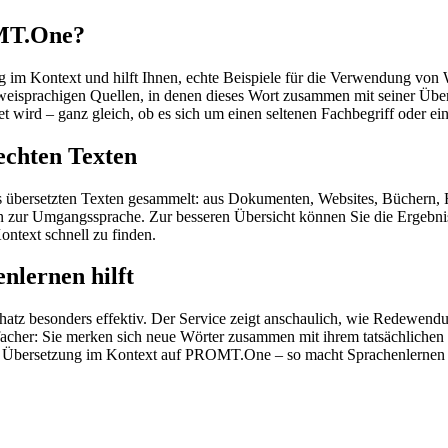
OMT.One?
im Kontext und hilft Ihnen, echte Beispiele für die Verwendung von 
zweisprachigen Quellen, in denen dieses Wort zusammen mit seiner Übe
wird – ganz gleich, ob es sich um einen seltenen Fachbegriff oder ein
echten Texten
s übersetzten Texten gesammelt: aus Dokumenten, Websites, Büchern, 
 hin zur Umgangssprache. Zur besseren Übersicht können Sie die Ergebn
ontext schnell zu finden.
nlernen hilft
hatz besonders effektiv. Der Service zeigt anschaulich, wie Redewen
her: Sie merken sich neue Wörter zusammen mit ihrem tatsächlichen G
der Übersetzung im Kontext auf PROMT.One – so macht Sprachenlernen