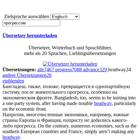
Zielsprache auswählen
Übersetzer herunterladen
Übersetzer, Wörterbuch und Sprachführer,
mehr als 20 Sprachen, Lieblingsübersetzungen
Übersetzungen:
alle
7467
progress
7088
advance
329
headway
24
andere Übersetzungen
26
einblenden
Бангладеш, также, похоже, превращается в однопартийную
систему, после значительного
прогресса
, особенно на
экономическом фронте.
Bangladesh, too, seems to be turning into
a one-party system, after having made notable
headway
, particularly
on the economic front.
Напротив, многочисленные экономики, например, южные
страны Европы и Франция, попросту не добились какого-
либо
прогресса
.
On the contrary, numerous economies, such as the
southern European countries and France, simply aren’t making any
headway
.