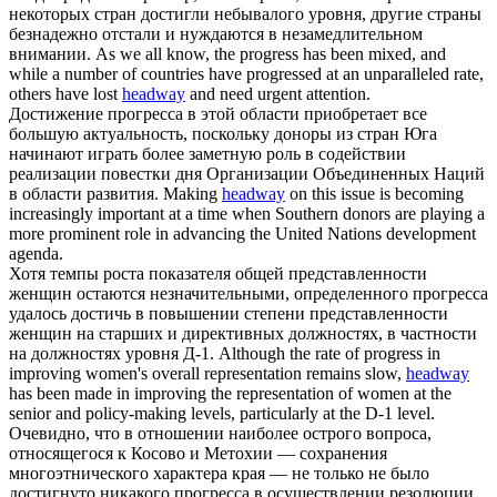
некоторых стран достигли небывалого уровня, другие страны
безнадежно отстали и нуждаются в незамедлительном
внимании.
As we all know, the progress has been mixed, and
while a number of countries have progressed at an unparalleled rate,
others have lost
headway
and need urgent attention.
Достижение
прогресса
в этой области приобретает все
большую актуальность, поскольку доноры из стран Юга
начинают играть более заметную роль в содействии
реализации повестки дня Организации Объединенных Наций
в области развития.
Making
headway
on this issue is becoming
increasingly important at a time when Southern donors are playing a
more prominent role in advancing the United Nations development
agenda.
Хотя темпы роста показателя общей представленности
женщин остаются незначительными, определенного
прогресса
удалось достичь в повышении степени представленности
женщин на старших и директивных должностях, в частности
на должностях уровня Д-1.
Although the rate of progress in
improving women's overall representation remains slow,
headway
has been made in improving the representation of women at the
senior and policy-making levels, particularly at the D-1 level.
Очевидно, что в отношении наиболее острого вопроса,
относящегося к Косово и Метохии — сохранения
многоэтнического характера края — не только не было
достигнуто никакого
прогресса
в осуществлении резолюции,