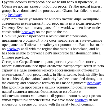
Группы особых интересов всё же взяли верх в процессе, и
Обама не достиг какого-либо
прогресса
.
Yet the special interest
groups have dominated the process, and Obama has failed to make
any
headway
.
Даже при таких условиях во многих частях мира женщины
совершили значительный
прогресс
на пути к политическому
Олимпу.
Even so, in many parts of the world, women have made
considerable
headway
on the path to the top.
Но он не достиг
прогресса
в отношениях с режимом,
правящим его родиной, и не смог предотвратить неумолимое
превращение Тибета в китайскую провинцию.
But he has made
no
headway
at all with the regime that rules his homeland, and he
has been unable to prevent Tibet's inexorable transformation into a
Chinese province.
Сегодня в Сьера-Леоне в целом достигнута стабильность,
власть национального правительства распространяется на всю
страну и в деле экономического восстановления отмечается
значительный
прогресс
.
Today, in Sierra Leone, basic stability has
been achieved, the national authority has been extended throughout
the country, and economic recovery has made significant
headway
.
Мы добились
прогресса
в наших усилиях по обеспечению
нашей планеты поясом безопасности из общих и
обеспечивающих минимальный уровень защиты мер против
такой страшной перспективы.
We have made
headway
in our
endeavour to secure our world with the safety belt of common,