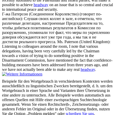
recently submitted to the Palestinian and Israeli parties, will make it
possible to achieve
headway
on an issue that is so central and crucial
to international peace and security.
Г-жа Патерсон (Соединенное Королевство) (говорит по-
английски): Слушая своих коллег в зале, я отметила, что
различные делегации, настроенные Председателем на то,
чтобы добиться позитивных результатов в Комиссии по
разоружению, упоминали тот факт, что меры по укреплению
доверия обсуждаются вот уже три года, а мы так и не
достигли реального
прогресса
.
Ms. Paterson (United Kingdom):
Listening to colleagues around the room, I note that various
delegations, having been very carefully led by the Chairman
towards a vision of trying to do something positive in the
Disarmament Commission, have mentioned the fact that confidence-
building measures have been addressed from three years ago, and
we have not actually been able to make any real
headway
.
Beispiele für den Wortgebrauch in verschiedenen Kontexten werden
ausschließlich zu linguistischen Zwecken bereitgestellt, d. h. um den
Wortgebrauch in einer Sprache und Varianten ihrer Übersetzung in
eine andere zu untersuchen. Alle Beispiele werden automatisch aus
offenen Quellen mit Hilfe einer zweisprachigen Suchtechnologie
gesammelt. Wenn Sie einen Rechtschreib-, Zeichensetzungs- oder
anderen Fehler im Original oder in der Übersetzung finden, nutzen
Sie die Option „Problem melden“ oder
schreiben Sie uns
.