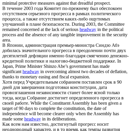
minimal protective measures against that dreadful prospect.
В течение 2003 года Комитет по-прежнему был обеспокоен
отсутствием серьезного
прогресса
в рамках политического
процесса, а также отсутствием каких-либо ощутимых
улучшений в плане безопасности.
During 2003, the Committee
remained concerned at the lack of serious
headway
in the political
process and the absence of any tangible improvement in the security
area.
В Японии, администрация премьер-министра Синдзо Абэ
добилась значительного
прогресса
в преодолении почти двух
десятилетий дефляции именно благодаря смягчению денежно-
кредитной политики и налогово-бюджетной поддержке.
In
Japan, Prime Minister Shinzo Abe’s government has made
significant
headway
in overcoming almost two decades of deflation,
thanks to monetary easing and fiscal expansion.
Хотя перед Учредительным собранием поставлен срок в 90
дней для завершения подготовки конституции, дата
провозглашения независимости станет более ясной только
тогда, когда Собрание достигнет определенного
прогресса
в
своей работе.
While the Constituent Assembly has been given a
target of 90 days to complete the constitution, the date of
independence will become clearer only when the Assembly has
made some
headway
in its deliberations.
Как всем нам известно, достигнутый
прогресс
носит
неоднородный характер, и в то время, как темпы развития