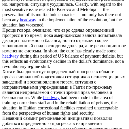
но, напротив, ситуация ухудшилась.
Clearly, with regard to the
most sensitive issue related to Kosovo and Metohija — the
preservation of its multi-ethnic character — not only has there not
been any
headway
in the implementation of the resolution, but the
situation has worsened.
Проще говоря, очевидно, что евро сделал определенный
прогресс
в то время, пока американская валюта испытывала
дефицит платежного баланса, но это отражает скорее
эволюционный спад господства доллара, а не революционное
изменение системы.
In short, the euro has clearly made some
headway
during this period of US balance of payment deficits, but
this reflects an evolutionary decline in the dollar's dominance, not a
revolutionary regime shift.
Хотя и был достигнут определенный
прогресс
в области
профессиональной подготовки сотрудников пенитенциарных
заведений и восстановления тюрем, ситуация с
исправительными учреждениями в Гаити по-прежнему
является неприемлемой с точки зрения прав человека и
безопасности.
While
headway
had been made in the area of
training corrections staff and in the rehabilitation of prisons, the
situation in Haitian correctional facilities remained unacceptable
from the perspectives of human rights and security.
Недавний саммит региональной инициативы позволил
добиться определенного
прогресса
в направлении
прекращения огня, и теперь задача убедить последние группы