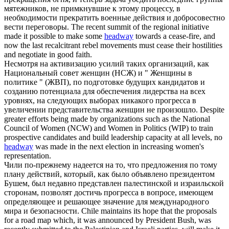
мятежников, не примкнувшие к этому процессу, в
необходимости прекратить военные действия и добросовестно
вести переговоры.
The recent summit of the regional initiative
made it possible to make some
headway
towards a cease-fire, and
now the last recalcitrant rebel movements must cease their hostilities
and negotiate in good faith.
Несмотря на активизацию усилий таких организаций, как
Национальный совет женщин (НСЖ) и " Женщины в
политике " (ЖВП), по подготовке будущих кандидатов и
созданию потенциала для обеспечения лидерства на всех
уровнях, на следующих выборах никакого
прогресса
в
увеличении представительства женщин не произошло.
Despite
greater efforts being made by organizations such as the National
Council of Women (NCW) and Women in Politics (WIP) to train
prospective candidates and build leadership capacity at all levels, no
headway
was made in the next election in increasing women's
representation.
Чили по-прежнему надеется на то, что предложения по тому
плану действий, который, как было объявлено президентом
Бушем, был недавно представлен палестинской и израильской
сторонам, позволят достичь
прогресса
в вопросе, имеющем
определяющее и решающее значение для международного
мира и безопасности.
Chile maintains its hope that the proposals
for a road map which, it was announced by President Bush, was