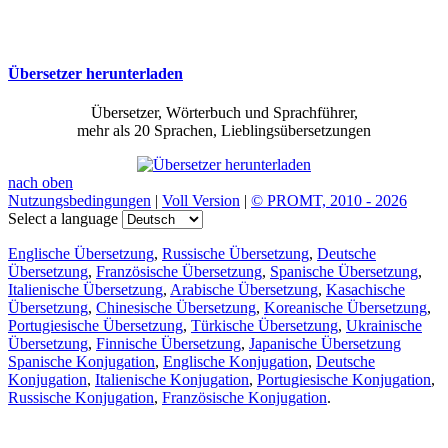
Übersetzer herunterladen
Übersetzer, Wörterbuch und Sprachführer,
mehr als 20 Sprachen, Lieblingsübersetzungen
nach oben
Nutzungsbedingungen
|
Voll Version
|
© PROMT, 2010 - 2026
Select a language
Englische Übersetzung
,
Russische Übersetzung
,
Deutsche
Übersetzung
,
Französische Übersetzung
,
Spanische Übersetzung
,
Italienische Übersetzung
,
Arabische Übersetzung
,
Kasachische
Übersetzung
,
Chinesische Übersetzung
,
Koreanische Übersetzung
,
Portugiesische Übersetzung
,
Türkische Übersetzung
,
Ukrainische
Übersetzung
,
Finnische Übersetzung
,
Japanische Übersetzung
Spanische Konjugation
,
Englische Konjugation
,
Deutsche
Konjugation
,
Italienische Konjugation
,
Portugiesische Konjugation
,
Russische Konjugation
,
Französische Konjugation
.
Funktionen