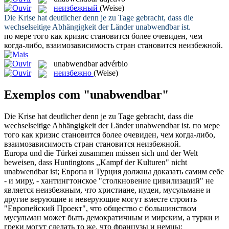
неизбежный
(Weise)
Die Krise hat deutlicher denn je zu Tage gebracht, dass die
wechselseitige Abhängigkeit der Länder
unabwendbar
ist.
по мере того как кризис становится более очевиден, чем
когда-либо, взаимозависимость стран становится
неизбежной
.
unabwendbar
advérbio
неизбежно
(Weise)
Exemplos com "unabwendbar"
Die Krise hat deutlicher denn je zu Tage gebracht, dass die
wechselseitige Abhängigkeit der Länder
unabwendbar
ist.
по мере
того как кризис становится более очевиден, чем когда-либо,
взаимозависимость стран становится
неизбежной
.
Europa und die Türkei zusammen müssen sich und der Welt
beweisen, dass Huntingtons ,,Kampf der Kulturen" nicht
unabwendbar
ist;
Европа и Турция должны доказать самим себе
- и миру, - хантингтонское "столкновение цивилизаций" не
является
неизбежным
, что христиане, иудеи, мусульмане и
другие верующие и неверующие могут вместе строить
"Европейский Проект", что общество с большинством
мусульман может быть демократичным и мирским, а турки и
греки могут сделать то же, что французы и немцы: