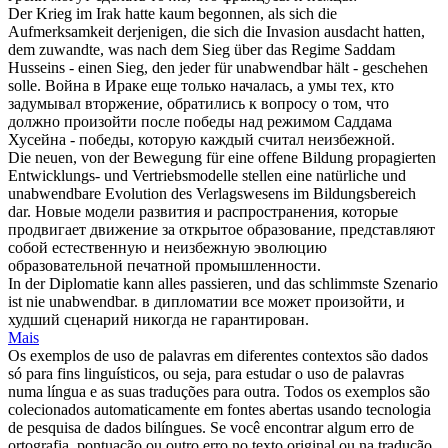
Der Krieg im Irak hatte kaum begonnen, als sich die
Aufmerksamkeit derjenigen, die sich die Invasion ausdacht hatten,
dem zuwandte, was nach dem Sieg über das Regime Saddam
Husseins - einen Sieg, den jeder für
unabwendbar
hält - geschehen
solle.
Война в Ираке еще только началась, а умы тех, кто
задумывал вторжение, обратились к вопросу о том, что
должно произойти после победы над режимом Саддама
Хусейна - победы, которую каждый считал
неизбежной
.
Die neuen, von der Bewegung für eine offene Bildung propagierten
Entwicklungs- und Vertriebsmodelle stellen eine natürliche und
unabwendbare
Evolution des Verlagswesens im Bildungsbereich
dar.
Новые модели развития и распространения, которые
продвигает движение за открытое образование, представляют
собой естественную и
неизбежную
эволюцию
образовательной печатной промышленности.
In der Diplomatie kann alles passieren, und das schlimmste Szenario
ist nie
unabwendbar
.
в дипломатии все может произойти, и
худший сценарий никогда не гарантирован.
Mais
Os exemplos de uso de palavras em diferentes contextos são dados
só para fins linguísticos, ou seja, para estudar o uso de palavras
numa língua e as suas traduções para outra. Todos os exemplos são
colecionados automaticamente em fontes abertas usando tecnologia
de pesquisa de dados bilíngues. Se você encontrar algum erro de
ortografia, pontuação ou outro erro no texto original ou na tradução,