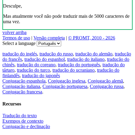
Desculpe,
Mas atualmente você não pode traduzir mais de 5000 caracteres de
uma vez.
volver arriba
Termos de uso
|
Versão completa
|
© PROMT, 2010 - 2026
Select a language
tradução do inglés
,
tradução do russo
,
tradução do alemão
,
tradução
do francês
,
tradução do espanhol
,
tradução do italiano
,
tradução do
chinês
,
tradução do coreano
,
tradução do português
,
tradução do
tártaro
,
tradução do turco
,
tradução do ucraniano
,
tradução do
finlandês
,
tradução do japonês
Conjugação espanhola
,
Conjugação inglesa
,
Conjugação alemã
,
Conjugação italiana
,
Conjugação portuguesa
,
Conjugação russa
,
Conjugação francesa
.
Recursos
Tradução do texto
Exempos de contexto
Conjugação e declinação