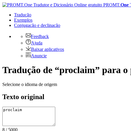
PROMT.
One
Tradução
Exemplos
Conjugação
e declinação
Feedback
Ajuda
Baixar aplicativos
Anuncie
Tradução de “proclaim” para o
Selecione o idioma de origem
Texto original
8
/
5000