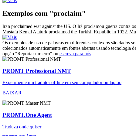
Exemplos com "proclaim"
Iran
proclaimed
war against the US.
O Irã
proclamou
guerra contra o
Mustafa Kemal Ataturk
proclaimed
the Turkish Republic in 1922.
Mu
Os exemplos de uso de palavras em diferentes contextos são dados só p
colecionados automaticamente em fontes abertas usando tecnologia de 
opção "Reportar um erro" ou
escreva para nós
.
PROMT Professional NMT
Experimente um tradutor offline em seu computador ou laptop
BAIXAR
PROMT.One Agent
Traduza onde quiser