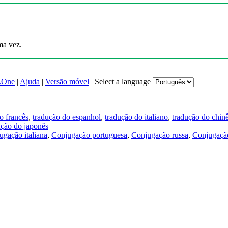
ma vez.
.One
|
Ajuda
|
Versão móvel
|
Select a language
o francês
,
tradução do espanhol
,
tradução do italiano
,
tradução do chin
ução do japonês
ugação italiana
,
Conjugação portuguesa
,
Conjugação russa
,
Conjugação