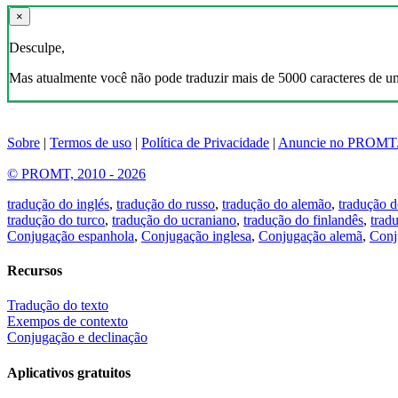
×
Desculpe,
Mas atualmente você não pode traduzir mais de 5000 caracteres de u
Sobre
|
Termos de uso
|
Política de Privacidade
|
Anuncie no PROMT
© PROMT, 2010 - 2026
tradução do inglés
,
tradução do russo
,
tradução do alemão
,
tradução d
tradução do turco
,
tradução do ucraniano
,
tradução do finlandês
,
trad
Conjugação espanhola
,
Conjugação inglesa
,
Conjugação alemã
,
Conj
Recursos
Tradução do texto
Exempos de contexto
Conjugação e declinação
Aplicativos gratuitos