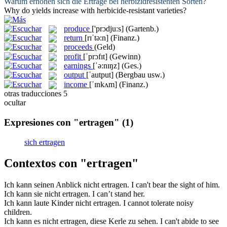
Warum erhöhen sich die
Erträge
bei herbizidresistenten Sorten?
Why do
yields
increase with herbicide-resistant varieties?
produce
['prɔdjuːs]
(Gartenb.)
return
[rɪˈtə:n]
(Finanz.)
proceeds
(Geld)
profit
[ˈprɔfɪt]
(Gewinn)
earnings
[ˈə:nɪŋz]
(Ges.)
output
[ˈautput]
(Bergbau usw.)
income
[ˈɪnkʌm]
(Finanz.)
otras traducciones
5
ocultar
Expresiones con "ertragen"
(1)
sich ertragen
Contextos con "ertragen"
Ich kann seinen Anblick nicht
ertragen
.
I can't
bear
the sight of him.
Ich kann sie nicht
ertragen
.
I can’t
stand
her.
Ich kann laute Kinder nicht
ertragen
.
I cannot
tolerate
noisy
children.
Ich kann es nicht
ertragen
, diese Kerle zu sehen.
I can't
abide
to see