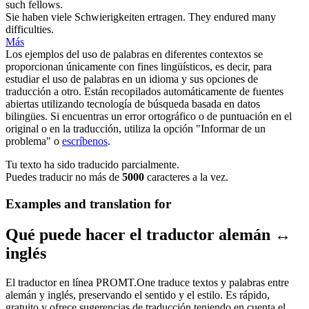
such fellows.
Sie haben viele Schwierigkeiten
ertragen
.
They
endured
many
difficulties.
Más
Los ejemplos del uso de palabras en diferentes contextos se
proporcionan únicamente con fines lingüísticos, es decir, para
estudiar el uso de palabras en un idioma y sus opciones de
traducción a otro. Están recopilados automáticamente de fuentes
abiertas utilizando tecnología de búsqueda basada en datos
bilingües. Si encuentras un error ortográfico o de puntuación en el
original o en la traducción, utiliza la opción "Informar de un
problema" o
escríbenos
.
Tu texto ha sido traducido parcialmente.
Puedes traducir no más de
5000
caracteres a la vez.
Examples and translation for
Qué puede hacer el traductor alemán ↔
inglés
El traductor en línea PROMT.One traduce textos y palabras entre
alemán y inglés, preservando el sentido y el estilo. Es rápido,
gratuito y ofrece sugerencias de traducción teniendo en cuenta el