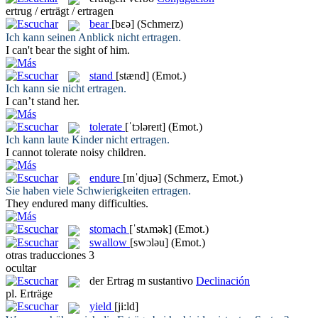
ertrug / erträgt / ertragen
bear
[bɛə]
(Schmerz)
Ich kann seinen Anblick nicht
ertragen
.
I can't
bear
the sight of him.
stand
[stænd]
(Emot.)
Ich kann sie nicht
ertragen
.
I can’t
stand
her.
tolerate
[ˈtɔləreɪt]
(Emot.)
Ich kann laute Kinder nicht
ertragen
.
I cannot
tolerate
noisy children.
endure
[ɪnˈdjuə]
(Schmerz, Emot.)
Sie haben viele Schwierigkeiten
ertragen
.
They
endured
many difficulties.
stomach
[ˈstʌmək]
(Emot.)
swallow
[swɔləu]
(Emot.)
otras traducciones
3
ocultar
der
Ertrag
m
sustantivo
Declinación
pl.
Erträge
yield
[ji:ld]