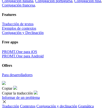
Conjugación italiana
,
Conjugación portuguesa
,
Conjugación rusa
,
Conjugación francesa
.
Features
Traducción de textos
Ejemplos de contextos
Conjugación y Declinación
Free apps
PROMT.One para iOS
PROMT.One para Android
Offers
Para desarrolladores
Copiar
Copiar la traducción
Informar de un problema
Traducción
Contextos
Conjugación
y declinación
Gramática