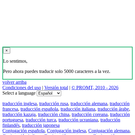
×
Lo sentimos,
Pero ahora puedes traducir solo 5000 caracteres a la vez.
volver arriba
Condiciones del uso
|
Versión total
|
© PROMT, 2010 - 2026
Select a language
traducción inglesa
,
traducción rusa
,
traducción alemana
,
traducción
francesa
,
traducción española
,
traducción italiana
,
traducción árabe
,
traducción kazaja
,
traducción china
,
traducción coreana
,
traducción
portuguesa
,
traducción turca
,
traducción ucraniana
,
traducción
finlandés
,
traducción japonesa
Conjugación española
,
Conjugación inglesa
,
Conjugación alemana
,